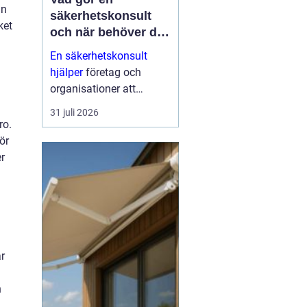
an
säkerhetskonsult
ket
och när behöver du
en?
En säkerhetskonsult
hjälper
företag och
organisationer att
förebygga inbrott,
31 juli 2026
sabotage och andra
ro.
angrepp mot byggnader
ör
och verksamheter. Fokus
er
ligger på fysisk säkerhet:
väggar, dörrar, glas, p...
r
n