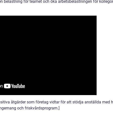
 belastning för teamet och öka arbetsbelastningen för kollegor
sitiva åtgärder som företag vidtar för att stödja anställda med 
rangemang och friskvårdsprogram.]