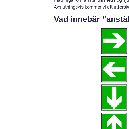
mätningar om anställda med hög sjukf
Avslutningsvis kommer vi att utforsk
Vad innebär ”anstä