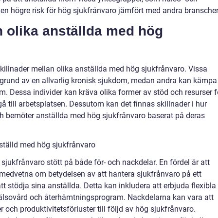
 en högre risk för hög sjukfrånvaro jämfört med andra branscher
n olika anställda med hög
s skillnader mellan olika anställda med hög sjukfrånvaro. Vissa
grund av en allvarlig kronisk sjukdom, medan andra kan kämpa
 Dessa individer kan kräva olika former av stöd och resurser f
å till arbetsplatsen. Dessutom kan det finnas skillnader i hur
och bemöter anställda med hög sjukfrånvaro baserat på deras
nställd med hög sjukfrånvaro
sjukfrånvaro stött på både för- och nackdelar. En fördel är att
r medvetna om betydelsen av att hantera sjukfrånvaro på ett
att stödja sina anställda. Detta kan inkludera att erbjuda flexibla
lsovård och återhämtningsprogram. Nackdelarna kan vara att
och produktivitetsförluster till följd av hög sjukfrånvaro.