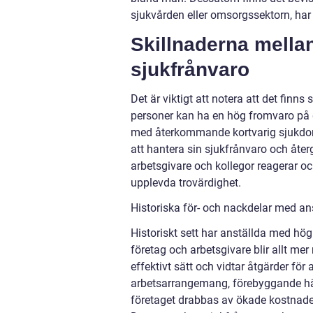
sjukvården eller omsorgssektorn, har
Skillnaderna mella
sjukfrånvaro
Det är viktigt att notera att det finn
personer kan ha en hög fromvaro på 
med återkommande kortvarig sjukdom.
att hantera sin sjukfrånvaro och återg
arbetsgivare och kollegor reagerar 
upplevda trovärdighet.
Historiska för- och nackdelar med a
Historiskt sett har anställda med hög 
företag och arbetsgivare blir allt me
effektivt sätt och vidtar åtgärder för 
arbetsarrangemang, förebyggande hä
företaget drabbas av ökade kostnader 