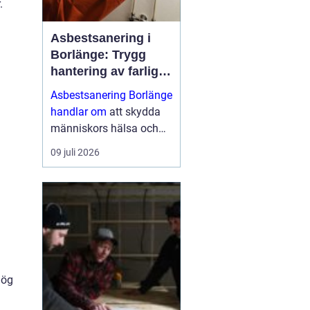
.
Asbestsanering i
Borlänge: Trygg
hantering av farliga
fibrer
Asbestsanering Borlänge
handlar om
att skydda
människors hälsa och
skapa säkra miljöer i
09 juli 2026
bostäder, skolor,
industrier och kontor.
Nä...
hög