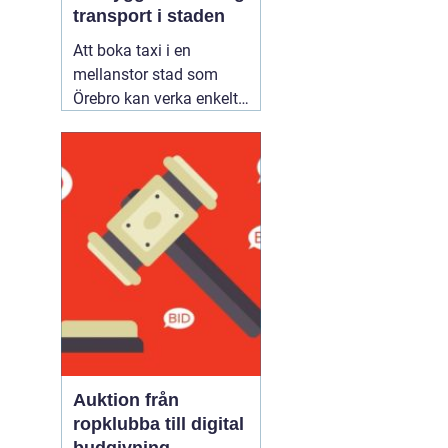
transport i staden
Att boka taxi i en
mellanstor stad som
Örebro kan verka enkelt.
Samtidigt vill många
resa tryggt, komma i tid
och slippa fundera över
priset i efterhand. Därför
blir valet av bolag
viktigare än man först
tror. Den som jämför
alternativ för
02 augusti
2026
Auktion från
ropklubba till digital