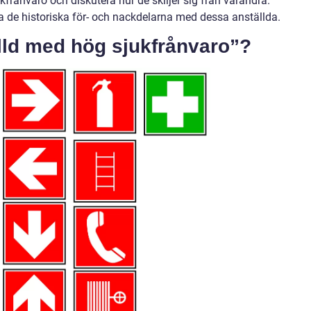
rånvaro och diskutera hur de skiljer sig från varandra.
a de historiska för- och nackdelarna med dessa anställda.
lld med hög sjukfrånvaro”?