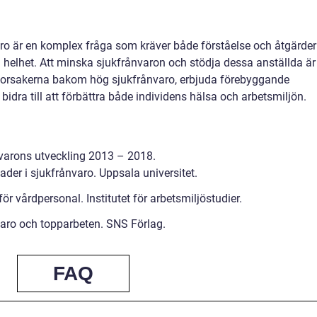
ro är en komplex fråga som kräver både förståelse och åtgärder
helhet. Att minska sjukfrånvaron och stödja dessa anställda är
 orsakerna bakom hög sjukfrånvaro, erbjuda förebyggande
idra till att förbättra både individens hälsa och arbetsmiljön.
nvarons utveckling 2013 – 2018.
der i sjukfrånvaro. Uppsala universitet.
för vårdpersonal. Institutet för arbetsmiljöstudier.
nvaro och topparbeten. SNS Förlag.
FAQ