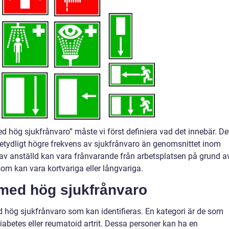
d hög sjukfrånvaro” måste vi först definiera vad det innebär. De
 betydligt högre frekvens av sjukfrånvaro än genomsnittet inom
 av anställd kan vara frånvarande från arbetsplatsen på grund a
om kan vara kortvariga eller långvariga.
 med hög sjukfrånvaro
d hög sjukfrånvaro som kan identifieras. En kategori är de som
abetes eller reumatoid artrit. Dessa personer kan ha en