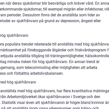
sen när deras sjukdomar blir besvärliga och kräver vård. En ann
terkommande sjukdomar, till exempel migrän eller infektioner, vil
varo perioder. Dessutom finns det de anställda som lider av
rioder av sjukfrånvaro på grund av depression, ångest eller
hög sjukfrånvaro
ra populära trender relaterade till anställda med hög sjukfrånva
pmärksamhet på förebyggande åtgärder och friskvårdsprogram f
rbjuda anställda tillgång till träningsmöjligheter, hälsokontroll
tag minska risken för hög sjukfrånvaro. En annan trend är
angemang, som telecommuting eller möjligheten att arbeta
ess och förbättra arbetslivsbalansen.
med hög sjukfrånvaro
 anställda med hög sjukfrånvaro, har flera kvantitativa mätninga
 från Arbetsmiljöverket ökar sjukfrånvaron i Sverige och den
 Statistik visar även att sjukfrånvaron är högre bland kvinnor ä
på att anställda inom vissa yrkesgrupper, som hälso- och