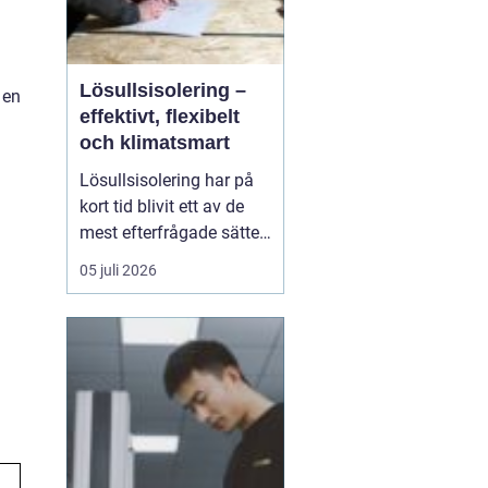
Lösullsisolering –
 en
effektivt, flexibelt
och klimatsmart
Lösullsisolering har på
kort tid blivit ett av de
mest efterfrågade sätten
att isolera vindar, tak och
05 juli 2026
svåråtkomliga
utrymmen. Metoden
bygger på att man blåser
in isolerande material
ofta cellulosa, tr&au...