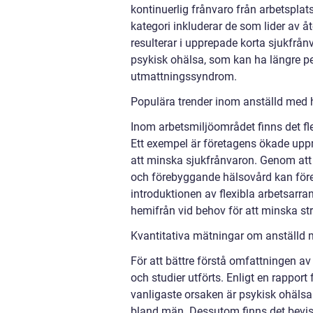
kontinuerlig frånvaro från arbetsplat
kategori inkluderar de som lider av å
resulterar i upprepade korta sjukfrån
psykisk ohälsa, som kan ha längre pe
utmattningssyndrom.
Populära trender inom anställd med 
Inom arbetsmiljöområdet finns det fle
Ett exempel är företagens ökade up
att minska sjukfrånvaron. Genom att e
och förebyggande hälsovård kan före
introduktionen av flexibla arbetsarr
hemifrån vid behov för att minska str
Kvantitativa mätningar om anställd 
För att bättre förstå omfattningen av
och studier utförts. Enligt en rapport
vanligaste orsaken är psykisk ohälsa.
bland män. Dessutom finns det bevis 