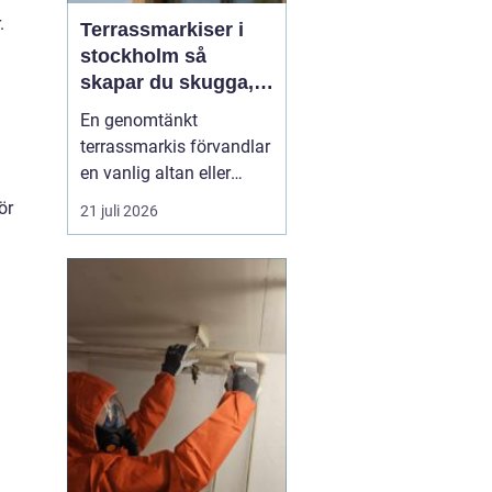
.
Terrassmarkiser i
stockholm så
skapar du skugga,
stil och komfort på
En genomtänkt
uteplatsen
terrassmarkis förvandlar
en vanlig altan eller
uteplats till ett extra rum
ör
21 juli 2026
under sommarhalvåret. I
en stad som Stockholm,
där solen kan steka hårt
ena dagen och vinden ta
i nästa, är rätt solskydd
avgörande för att
uteplatsen ska använd...