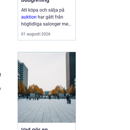
budgivning
Att köpa och sälja på
auktion
har gått från
högtidliga salonger med
ropande utropare till
01 augusti 2026
snabba klick på mobilen
hemma i soffan. Formen
har förändrats, men
kärnan är densamma:
mötet mellan säljare
som vill få u...
t
v
Vad gör en