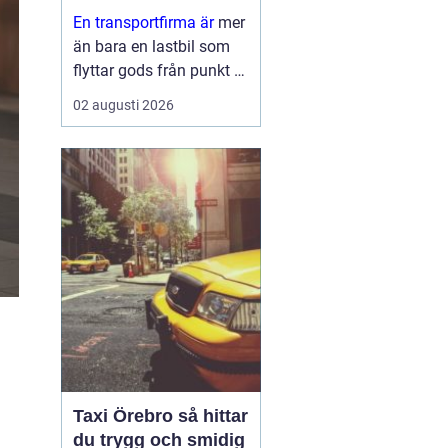
leveranser
En transportfirma är
mer
än bara en lastbil som
flyttar gods från punkt A
till punkt B. För många
02 augusti 2026
företag är den en
förlängning av den egna
verksamheten ett nav
som påverkar
kundnöjdhet, lönsamhet
och miljöpåverkan. ...
Taxi Örebro så hittar
du trygg och smidig