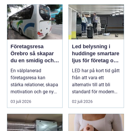
Företagsresa
Led belysning i
Örebro så skapar
huddinge smartare
du en smidig och
ljus för företag och
minnesvärd resa
fastigheter
En välplanerad
LED har på kort tid gått
för hela teamet
företagsresa kan
från att vara ett
stärka relationer, skapa
alternativ till att bli
motivation och ge ny
standard för modern
energi till både chefe...
belysning. Fö...
03 juli 2026
02 juli 2026