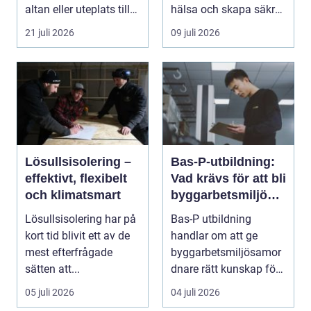
altan eller uteplats till
hälsa och skapa säkra
ett extra rum under
m...
21 juli 2026
09 juli 2026
somma...
Lösullsisolering –
Bas-P-utbildning:
effektivt, flexibelt
Vad krävs för att bli
och klimatsmart
byggarbetsmiljösa
mordnare?
Lösullsisolering har på
Bas-P utbildning
kort tid blivit ett av de
handlar om att ge
mest efterfrågade
byggarbetsmiljösamor
sätten att...
dnare rätt kunskap för
att pla...
05 juli 2026
04 juli 2026