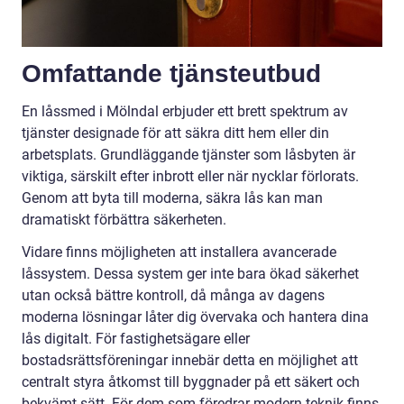
Omfattande tjänsteutbud
En låssmed i Mölndal erbjuder ett brett spektrum av
tjänster designade för att säkra ditt hem eller din
arbetsplats. Grundläggande tjänster som låsbyten är
viktiga, särskilt efter inbrott eller när nycklar förlorats.
Genom att byta till moderna, säkra lås kan man
dramatiskt förbättra säkerheten.
Vidare finns möjligheten att installera avancerade
låssystem. Dessa system ger inte bara ökad säkerhet
utan också bättre kontroll, då många av dagens
moderna lösningar låter dig övervaka och hantera dina
lås digitalt. För fastighetsägare eller
bostadsrättsföreningar innebär detta en möjlighet att
centralt styra åtkomst till byggnader på ett säkert och
bekvämt sätt. För dem som föredrar modern teknik finns