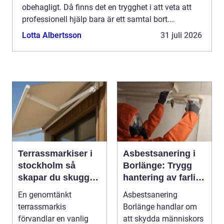
obehagligt. Då finns det en trygghet i att veta att
professionell hjälp bara är ett samtal bort.
Låssmed i M...
Lotta Albertsson
31 juli 2026
Terrassmarkiser i
Asbestsanering i
stockholm så
Borlänge: Trygg
skapar du skugga,
hantering av farliga
stil och komfort på
fibrer
En genomtänkt
Asbestsanering
uteplatsen
terrassmarkis
Borlänge handlar om
förvandlar en vanlig
att skydda människors