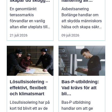
skapar du skugga,
hantering av
stil och komfort på
farliga fibrer
En genomtänkt
Asbestsanering
uteplatsen
terrassmarkis
Borlänge handlar om
förvandlar en vanlig
att skydda människors
altan eller uteplats till
hälsa och skapa säkra
ett extra rum under
m...
21 juli 2026
09 juli 2026
somma...
Lösullsisolering –
Bas-P-utbildning:
effektivt, flexibelt
Vad krävs för att
och klimatsmart
bli
byggarbetsmiljösa
Lösullsisolering har på
Bas-P utbildning
mordnare?
kort tid blivit ett av de
handlar om att ge