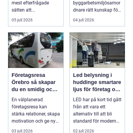
mest efterfrågade
byggarbetsmiljösamor
sätten att...
dnare rätt kunskap för
att pla...
05 juli 2026
04 juli 2026
Företagsresa
Led belysning i
Örebro så skapar
huddinge smartare
du en smidig och
ljus för företag och
minnesvärd resa
fastigheter
En välplanerad
LED har på kort tid gått
för hela teamet
företagsresa kan
från att vara ett
stärka relationer, skapa
alternativ till att bli
motivation och ge ny
standard för modern
energi till både chefe...
belysning. Fö...
03 juli 2026
02 juli 2026