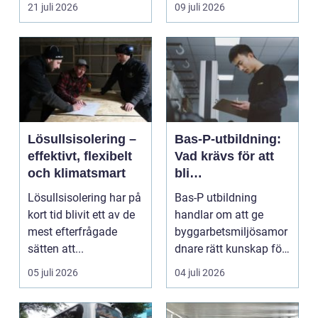
ett extra rum under
m...
21 juli 2026
09 juli 2026
somma...
Lösullsisolering –
Bas-P-utbildning:
effektivt, flexibelt
Vad krävs för att
och klimatsmart
bli
byggarbetsmiljösa
Lösullsisolering har på
Bas-P utbildning
mordnare?
kort tid blivit ett av de
handlar om att ge
mest efterfrågade
byggarbetsmiljösamor
sätten att...
dnare rätt kunskap för
att pla...
05 juli 2026
04 juli 2026