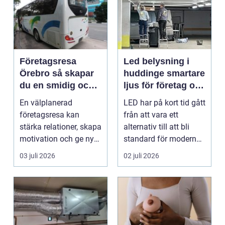
Företagsresa
Led belysning i
Örebro så skapar
huddinge smartare
du en smidig och
ljus för företag och
minnesvärd resa
fastigheter
En välplanerad
LED har på kort tid gått
för hela teamet
företagsresa kan
från att vara ett
stärka relationer, skapa
alternativ till att bli
motivation och ge ny
standard för modern
energi till både chefe...
belysning. Fö...
03 juli 2026
02 juli 2026