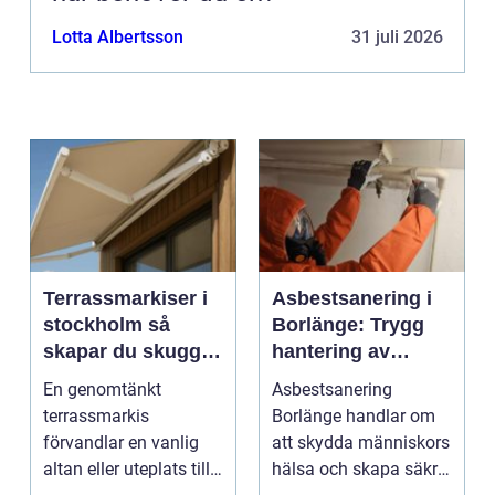
Lotta Albertsson
31 juli 2026
Terrassmarkiser i
Asbestsanering i
stockholm så
Borlänge: Trygg
skapar du skugga,
hantering av
stil och komfort på
farliga fibrer
En genomtänkt
Asbestsanering
uteplatsen
terrassmarkis
Borlänge handlar om
förvandlar en vanlig
att skydda människors
altan eller uteplats till
hälsa och skapa säkra