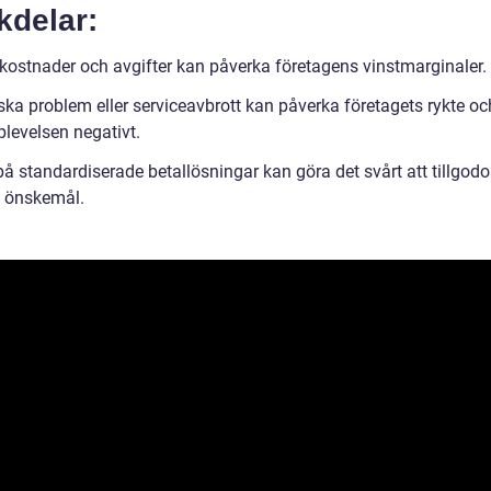
kdelar:
 kostnader och avgifter kan påverka företagens vinstmarginaler.
ska problem eller serviceavbrott kan påverka företagets rykte oc
levelsen negativt.
på standardiserade betallösningar kan göra det svårt att tillgodo
 önskemål.