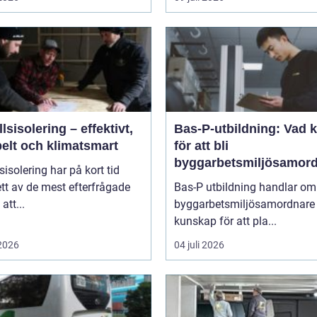
lsisolering – effektivt,
Bas-P-utbildning: Vad 
belt och klimatsmart
för att bli
byggarbetsmiljösamor
sisolering har på kort tid
?
 ett av de mest efterfrågade
Bas-P utbildning handlar om 
att...
byggarbetsmiljösamordnare 
kunskap för att pla...
 2026
04 juli 2026