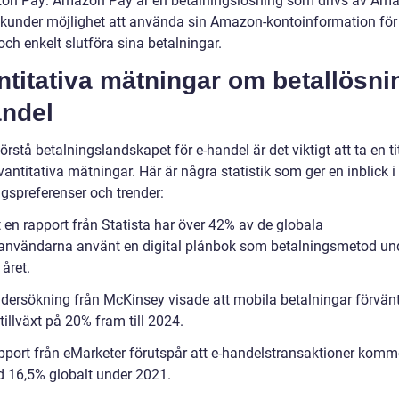
on Pay: Amazon Pay är en betalningslösning som drivs av Am
 kunder möjlighet att använda sin Amazon-kontoinformation för 
ch enkelt slutföra sina betalningar.
titativa mätningar om betallösni
andel
förstå betalningslandskapet för e-handel är det viktigt att ta en ti
antitativa mätningar. Här är några statistik som ger en inblick i
ngspreferenser och trender:
t en rapport från Statista har över 42% av de globala
tanvändarna använt en digital plånbok som betalningsmetod un
året.
ndersökning från McKinsey visade att mobila betalningar förvän
 tillväxt på 20% fram till 2024.
apport från eMarketer förutspår att e-handelstransaktioner komme
 16,5% globalt under 2021.