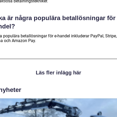
aktlösa betalningstekniker.
ka är några populära betallösningar för 
ndel?
 populära betallösningar för e-handel inkluderar PayPal, Stripe,
na och Amazon Pay.
Läs fler inlägg här
 nyheter