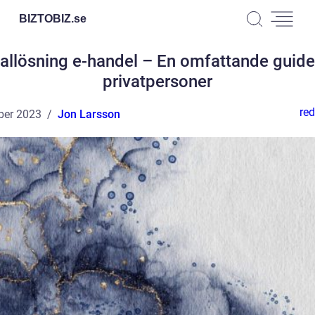
BIZTOBIZ.
se
allösning e-handel – En omfattande guide
privatpersoner
red
ber 2023
Jon Larsson