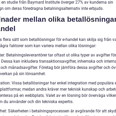
gt en studie från Baymard Institute överger 27% av kunderna sin
n om deras föredragna betalningsalternativ inte erbjuds.
lnader mellan olika betallösningar
andel
s flera sätt som betallösningar för e-handel kan skilja sig från v
några faktorer som kan variera mellan olika lösningar:
ter: Betalningsleverantörer tar oftast ut olika typer av avgifter fö
. Dessa kan inkludera transaktionsavgifter, inhemska och interna
r och månadsavgifter. Företag bör jämföra dessa avgifter och ö
nverkan på sin lönsamhet.
ration: Vissa betallösningar har enkel integration med populära 
plattformar, medan andra kräver mer teknisk kunskap och arbete
nteras på en webbplats. Valet av en lösning bör överväga vilke
rm du använder och din tekniska expertis.
rhet: Säkerheten i betalningsprocessen är avgörande för att sky