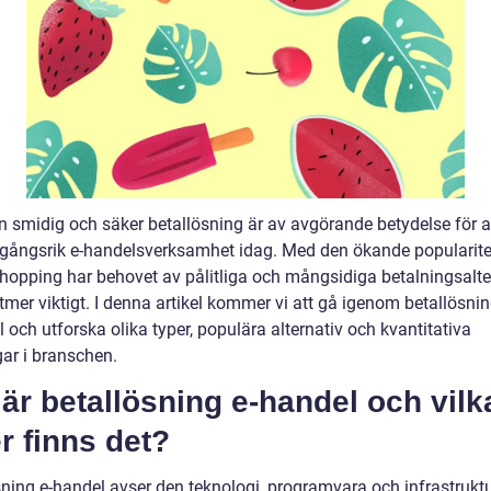
n smidig och säker betallösning är av avgörande betydelse för at
gångsrik e-handelsverksamhet idag. Med den ökande popularite
shopping har behovet av pålitliga och mångsidiga betalningsalte
lltmer viktigt. I denna artikel kommer vi att gå igenom betallösnin
 och utforska olika typer, populära alternativ och kvantitativa
ar i branschen.
är betallösning e-handel och vilk
r finns det?
sning e-handel avser den teknologi, programvara och infrastrukt