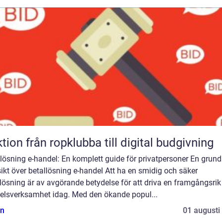
Auktion från ropklubba till digital budgivning
lösning e-handel: En komplett guide för privatpersoner En grund
ikt över betallösning e-handel Att ha en smidig och säker
lösning är av avgörande betydelse för att driva en framgångsrik 
elsverksamhet idag. Med den ökande popul...
n
01 augusti