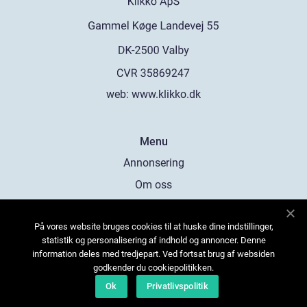
web:
www.klikko.dk
Menu
Annonsering
Om oss
Cookies
På vores website bruges cookies til at huske dine indstillinger,
Kontakta oss
statistik og personalisering af indhold og annoncer. Denne
Sitemap
information deles med tredjepart. Ved fortsat brug af websiden
godkender du cookiepolitikken.
Ok
Privatlivspolitik