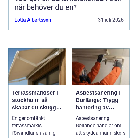
när behöver du en?
Lotta Albertsson
31 juli 2026
Terrassmarkiser i
Asbestsanering i
stockholm så
Borlänge: Trygg
skapar du skugga,
hantering av
stil och komfort på
farliga fibrer
En genomtänkt
Asbestsanering
uteplatsen
terrassmarkis
Borlänge handlar om
förvandlar en vanlig
att skydda människors