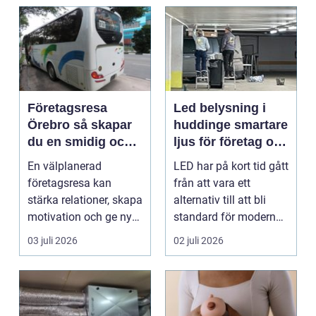
Företagsresa
Led belysning i
Örebro så skapar
huddinge smartare
du en smidig och
ljus för företag och
minnesvärd resa
fastigheter
En välplanerad
LED har på kort tid gått
för hela teamet
företagsresa kan
från att vara ett
stärka relationer, skapa
alternativ till att bli
motivation och ge ny
standard för modern
energi till både chefe...
belysning. Fö...
03 juli 2026
02 juli 2026