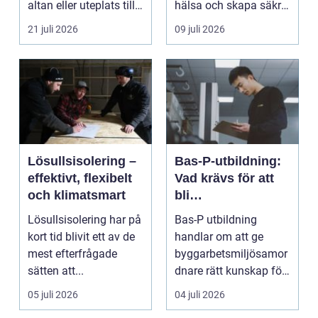
altan eller uteplats till
hälsa och skapa säkra
ett extra rum under
m...
21 juli 2026
09 juli 2026
somma...
Lösullsisolering –
Bas-P-utbildning:
effektivt, flexibelt
Vad krävs för att
och klimatsmart
bli
byggarbetsmiljösa
Lösullsisolering har på
Bas-P utbildning
mordnare?
kort tid blivit ett av de
handlar om att ge
mest efterfrågade
byggarbetsmiljösamor
sätten att...
dnare rätt kunskap för
att pla...
05 juli 2026
04 juli 2026