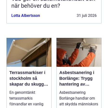
när behöver du en?
Lotta Albertsson
31 juli 2026
Terrassmarkiser i
Asbestsanering i
stockholm så
Borlänge: Trygg
skapar du skugga,
hantering av
stil och komfort på
farliga fibrer
En genomtänkt
Asbestsanering
uteplatsen
terrassmarkis
Borlänge handlar om
förvandlar en vanlig
att skydda människors