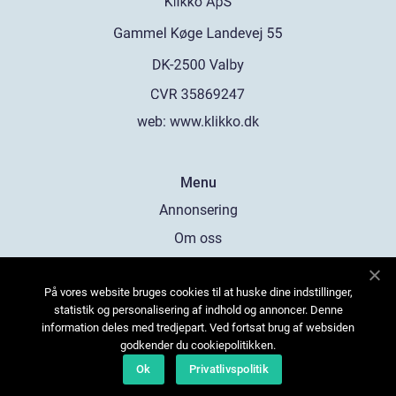
web:
www.klikko.dk
Menu
Annonsering
Om oss
Cookies
På vores website bruges cookies til at huske dine indstillinger,
Kontakta oss
statistik og personalisering af indhold og annoncer. Denne
Sitemap
information deles med tredjepart. Ved fortsat brug af websiden
godkender du cookiepolitikken.
Ok
Privatlivspolitik