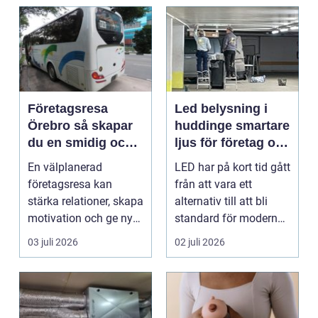
Företagsresa
Led belysning i
Örebro så skapar
huddinge smartare
du en smidig och
ljus för företag och
minnesvärd resa
fastigheter
En välplanerad
LED har på kort tid gått
för hela teamet
företagsresa kan
från att vara ett
stärka relationer, skapa
alternativ till att bli
motivation och ge ny
standard för modern
energi till både chefe...
belysning. Fö...
03 juli 2026
02 juli 2026