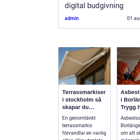
digital budgivning
admin
01 au
Terrassmarkiser
Asbest
i stockholm så
i Borlä
skapar du
Trygg 
skugga, stil och
av farli
En genomtänkt
Asbests
komfort på
terrassmarkis
Borlänge
uteplatsen
förvandlar en vanlig
om att 