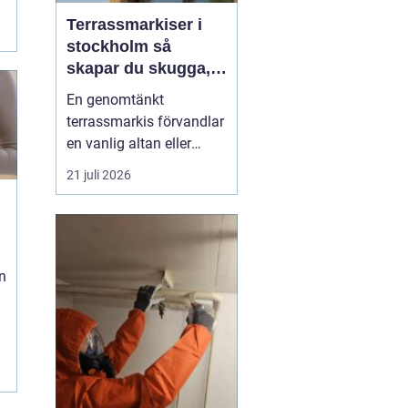
Terrassmarkiser i
stockholm så
skapar du skugga,
stil och komfort på
En genomtänkt
uteplatsen
terrassmarkis förvandlar
en vanlig altan eller
uteplats till ett extra rum
21 juli 2026
under sommarhalvåret. I
en stad som Stockholm,
där solen kan steka hårt
ena dagen och vinden ta
i nästa, är rätt solskydd
n
avgörande för att
uteplatsen ska använd...