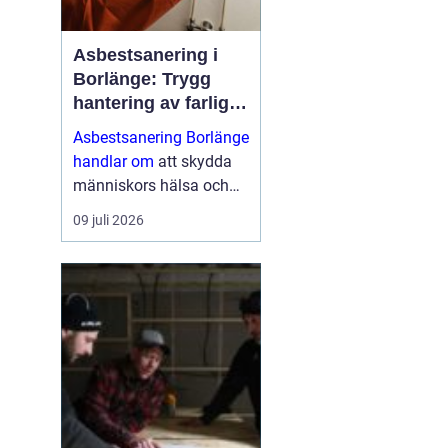
Asbestsanering i
Borlänge: Trygg
hantering av farliga
fibrer
Asbestsanering Borlänge
handlar om
att skydda
människors hälsa och
skapa säkra miljöer i
09 juli 2026
bostäder, skolor,
industrier och kontor.
Nä...