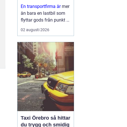
leveranser
En transportfirma är
mer
än bara en lastbil som
flyttar gods från punkt A
till punkt B. För många
02 augusti 2026
företag är den en
förlängning av den egna
verksamheten ett nav
som påverkar
kundnöjdhet, lönsamhet
och miljöpåverkan. ...
Taxi Örebro så hittar
du trygg och smidig