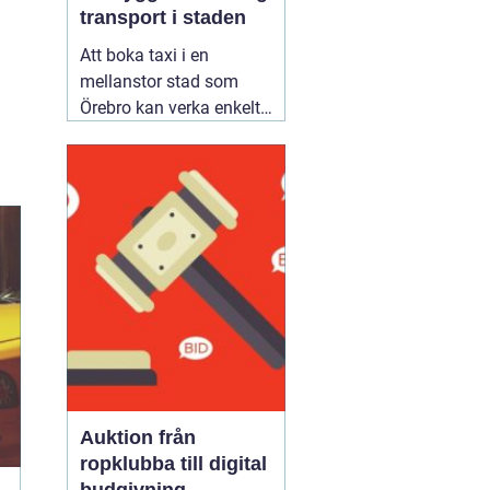
transport i staden
Att boka taxi i en
mellanstor stad som
Örebro kan verka enkelt.
Samtidigt vill många
resa tryggt, komma i tid
och slippa fundera över
priset i efterhand. Därför
blir valet av bolag
viktigare än man först
tror. Den som jämför
alternativ för
02 augusti
2026
Auktion från
ropklubba till digital