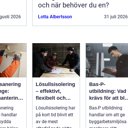
och när behöver du en?
gusti 2026
Lotta Albertsson
31 juli 2026
sanering
Lösullsisolering
Bas-P-
nge:
– effektivt,
utbildning: Vad
hantering
flexibelt och
krävs för att bli
ga fibrer
klimatsmart
byggarbetsmilj
anering
Lösullsisolering har
Bas-P utbildning
samordnare?
 handlar
på kort tid blivit ett
handlar om att ge
skydda
av de mest
byggarbetsmiljösa