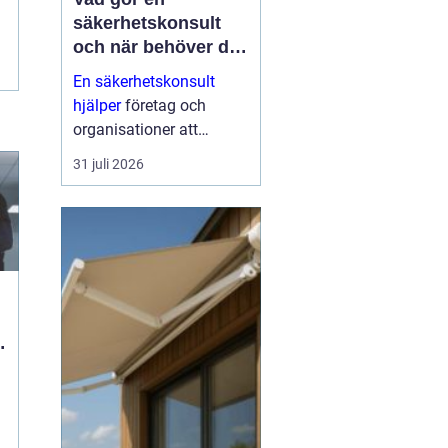
säkerhetskonsult
och när behöver du
en?
En säkerhetskonsult
hjälper
företag och
organisationer att
förebygga inbrott,
31 juli 2026
sabotage och andra
angrepp mot byggnader
och verksamheter. Fokus
ligger på fysisk säkerhet:
väggar, dörrar, glas, p...
ö