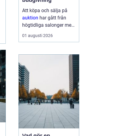
budgivning
Att köpa och sälja på
auktion
har gått från
högtidliga salonger med
ropande utropare till
01 augusti 2026
snabba klick på mobilen
hemma i soffan. Formen
har förändrats, men
kärnan är densamma:
mötet mellan säljare
som vill få u...
Vad gör en