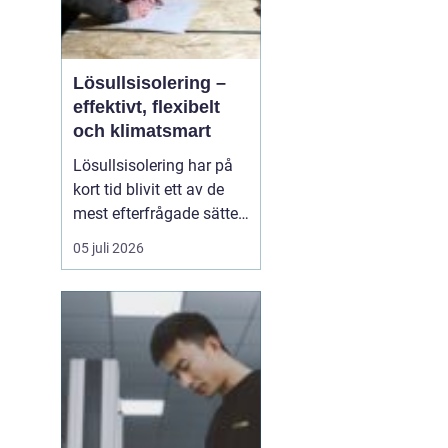
Lösullsisolering –
effektivt, flexibelt
och klimatsmart
Lösullsisolering har på
kort tid blivit ett av de
mest efterfrågade sätten
att isolera vindar, tak och
05 juli 2026
svåråtkomliga
utrymmen. Metoden
bygger på att man blåser
in isolerande material
ofta cellulosa, tr&au...