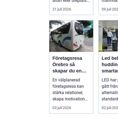
altan eller uteplats
människ
till ett extra rum
och skap
21 juli 2026
09 juli 20
under somma...
m...
Företagsresa
Led bel
Örebro så
huddin
skapar du en
smartar
smidig och
företa
En välplanerad
LED har 
minnesvärd resa
fastigh
företagsresa kan
gått från
för hela teamet
stärka relationer,
alternativ
skapa motivation
standard
och ge ny energi till
modern b
03 juli 2026
02 juli 20
både chefe...
Fö...