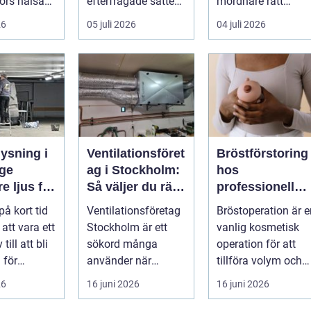
ors hälsa
efterfrågade sätten
mordnare rätt
a säkra
att...
kunskap för att
26
05 juli 2026
04 juli 2026
pla...
ysning i
Ventilationsföret
Bröstförstoring
ge
ag i Stockholm:
hos
e ljus för
Så väljer du rätt
professionell
g och
partner för frisk
klinik i
på kort tid
Ventilationsföretag
Bröstoperation är e
eter
luft inomhus
Stockholm
 att vara ett
Stockholm är ett
vanlig kosmetisk
 till att bli
sökord många
operation för att
 för
använder när
tillföra volym och
elysning.
inomhu...
skapa...
26
16 juni 2026
16 juni 2026