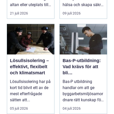
altan eller uteplats till
hälsa och skapa säkra
ett extra rum under
m...
21 juli 2026
09 juli 2026
somma...
Lösullsisolering –
Bas-P-utbildning:
effektivt, flexibelt
Vad krävs för att
och klimatsmart
bli
byggarbetsmiljösa
Lösullsisolering har på
Bas-P utbildning
mordnare?
kort tid blivit ett av de
handlar om att ge
mest efterfrågade
byggarbetsmiljösamor
sätten att...
dnare rätt kunskap för
att pla...
05 juli 2026
04 juli 2026