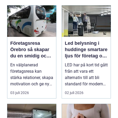
Företagsresa
Led belysning i
Örebro så skapar
huddinge smartare
du en smidig och
ljus för företag och
minnesvärd resa
fastigheter
En välplanerad
LED har på kort tid gått
för hela teamet
företagsresa kan
från att vara ett
stärka relationer, skapa
alternativ till att bli
motivation och ge ny
standard för modern
energi till både chefe...
belysning. Fö...
03 juli 2026
02 juli 2026