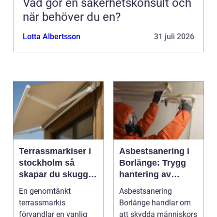
Vad gör en säkerhetskonsult och
när behöver du en?
Lotta Albertsson
31 juli 2026
Terrassmarkiser i
Asbestsanering i
stockholm så
Borlänge: Trygg
skapar du skugga,
hantering av
stil och komfort på
farliga fibrer
En genomtänkt
Asbestsanering
uteplatsen
terrassmarkis
Borlänge handlar om
förvandlar en vanlig
att skydda människors