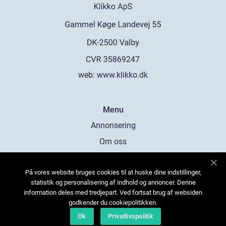
web:
www.klikko.dk
Menu
Annonsering
Om oss
Cookies
På vores website bruges cookies til at huske dine indstillinger,
Kontakta oss
statistik og personalisering af indhold og annoncer. Denne
Sitemap
information deles med tredjepart. Ved fortsat brug af websiden
godkender du cookiepolitikken.
Ok
Privatlivspolitik