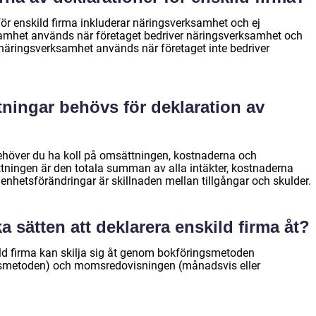
för enskild firma inkluderar näringsverksamhet och ej
amhet används när företaget bedriver näringsverksamhet och
näringsverksamhet används när företaget inte bedriver
tningar behövs för deklaration av
behöver du ha koll på omsättningen, kostnaderna och
ningen är den totala summan av alla intäkter, kostnaderna
genhetsförändringar är skillnaden mellan tillgångar och skulder.
ka sätten att deklarera enskild firma åt?
kild firma kan skilja sig åt genom bokföringsmetoden
ngsmetoden) och momsredovisningen (månadsvis eller