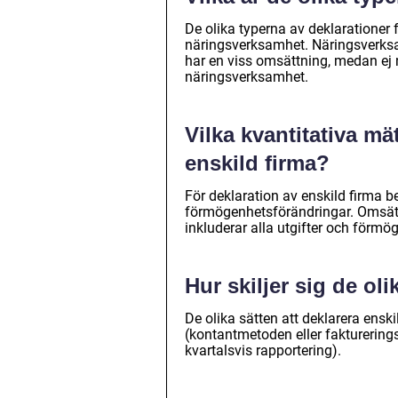
De olika typerna av deklarationer 
näringsverksamhet. Näringsverks
har en viss omsättning, medan ej 
näringsverksamhet.
Vilka kvantitativa mä
enskild firma?
För deklaration av enskild firma 
förmögenhetsförändringar. Omsätt
inkluderar alla utgifter och förmö
Hur skiljer sig de oli
De olika sätten att deklarera ens
(kontantmetoden eller faktureri
kvartalsvis rapportering).