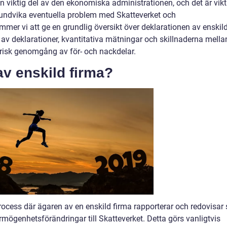
en viktig del av den ekonomiska administrationen, och det är vikt
tt undvika eventuella problem med Skatteverket och
mmer vi att ge en grundlig översikt över deklarationen av enskil
er av deklarationer, kvantitativa mätningar och skillnaderna mella
torisk genomgång av för- och nackdelar.
av enskild firma?
rocess där ägaren av en enskild firma rapporterar och redovisar 
mögenhetsförändringar till Skatteverket. Detta görs vanligtvis