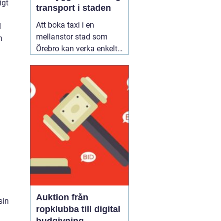
igt
transport i staden
Att boka taxi i en
d
mellanstor stad som
n
Örebro kan verka enkelt.
Samtidigt vill många
resa tryggt, komma i tid
och slippa fundera över
priset i efterhand. Därför
blir valet av bolag
viktigare än man först
tror. Den som jämför
alternativ för
02 augusti
2026
Auktion från
sin
ropklubba till digital