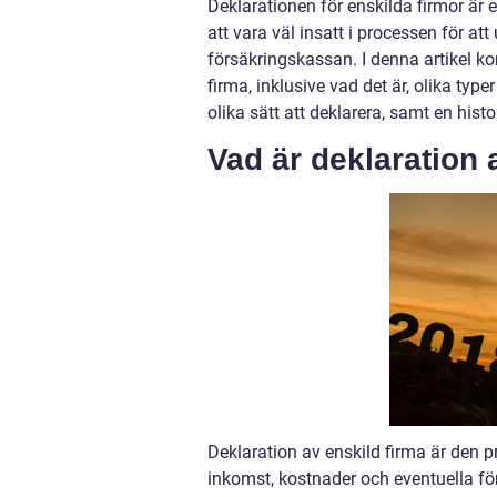
Deklarationen för enskilda firmor är 
att vara väl insatt i processen för a
försäkringskassan. I denna artikel ko
firma, inklusive vad det är, olika typ
olika sätt att deklarera, samt en his
Vad är deklaration 
Deklaration av enskild firma är den p
inkomst, kostnader och eventuella för