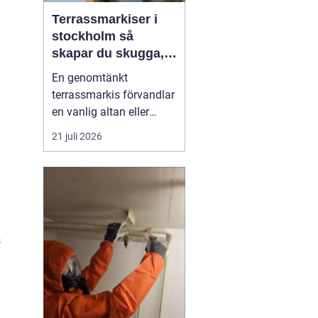
Terrassmarkiser i
stockholm så
skapar du skugga,
stil och komfort på
En genomtänkt
uteplatsen
terrassmarkis förvandlar
en vanlig altan eller
uteplats till ett extra rum
21 juli 2026
under sommarhalvåret. I
en stad som Stockholm,
där solen kan steka hårt
ena dagen och vinden ta
i nästa, är rätt solskydd
avgörande för att
s
uteplatsen ska använd...