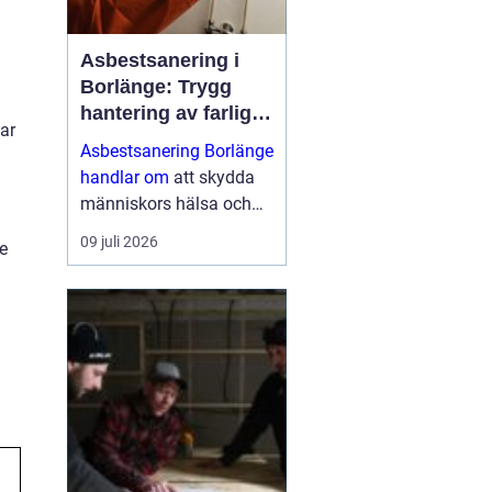
Asbestsanering i
Borlänge: Trygg
hantering av farliga
ar
fibrer
Asbestsanering Borlänge
handlar om
att skydda
människors hälsa och
skapa säkra miljöer i
09 juli 2026
de
bostäder, skolor,
industrier och kontor.
Nä...