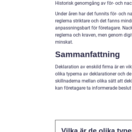
Historisk genomgång av för- och nack
Under åren har det funnits för- och na
reglerna striktare och det fanns mindr
anpassningsbart för företagare. Nack
reglerna och kraven, men genom digit
minskat.
Sammanfattning
Deklaration av enskild firma är en vikti
olika typerna av deklarationer och d
skillnaderna mellan olika sätt att d
kan företagare ta informerade beslut
Vilka är de olika typ