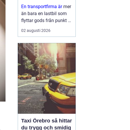
leveranser
En transportfirma är
mer
än bara en lastbil som
flyttar gods från punkt A
till punkt B. För många
02 augusti 2026
företag är den en
förlängning av den egna
verksamheten ett nav
som påverkar
kundnöjdhet, lönsamhet
och miljöpåverkan. ...
Taxi Örebro så hittar
du trygg och smidig