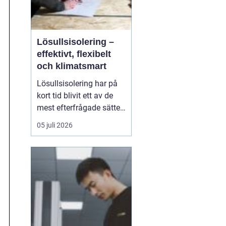
Lösullsisolering –
effektivt, flexibelt
och klimatsmart
Lösullsisolering har på
kort tid blivit ett av de
mest efterfrågade sätten
att isolera vindar, tak och
05 juli 2026
svåråtkomliga
utrymmen. Metoden
bygger på att man blåser
in isolerande material
ofta cellulosa, tr&au...