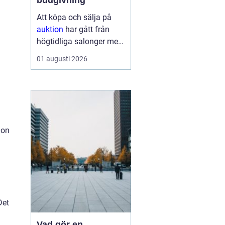
budgivning
Att köpa och sälja på
auktion
har gått från
högtidliga salonger med
ropande utropare till
01 augusti 2026
snabba klick på mobilen
hemma i soffan. Formen
har förändrats, men
kärnan är densamma:
mötet mellan säljare
som vill få u...
ion
Det
Vad gör en