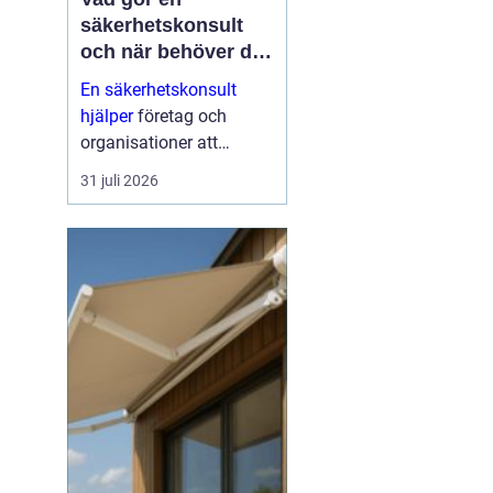
säkerhetskonsult
och när behöver du
en?
En säkerhetskonsult
hjälper
företag och
organisationer att
förebygga inbrott,
31 juli 2026
sabotage och andra
angrepp mot byggnader
och verksamheter. Fokus
ligger på fysisk säkerhet:
väggar, dörrar, glas, p...