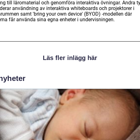
ång till läromaterial och genomföra interaktiva övningar. Andra t
uderar användning av interaktiva whiteboards och projektorer i
srummen samt 'bring your own device' (BYOD) -modellen där
erna får använda sina egna enheter i undervisningen.
Läs fler inlägg här
 nyheter