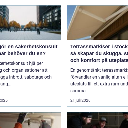
gör en säkerhetskonsult
Terrassmarkiser i stoc
när behöver du en?
så skapar du skugga, st
och komfort på uteplat
erhetskonsult hjälper
g och organisationer att
En genomtänkt terrassmarki
gga inbrott, sabotage och
förvandlar en vanlig altan ell
ang...
uteplats till ett extra rum und
somma...
 2026
21 juli 2026