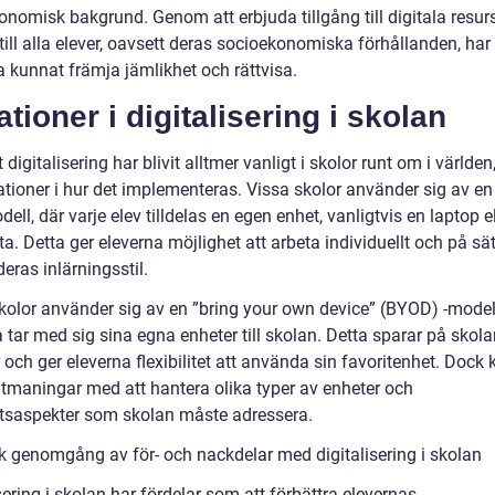
onomisk bakgrund. Genom att erbjuda tillgång till digitala resur
till alla elever, oavsett deras socioekonomiska förhållanden, har
a kunnat främja jämlikhet och rättvisa.
ationer i digitalisering i skolan
t digitalisering har blivit alltmer vanligt i skolor runt om i världen
ationer i hur det implementeras. Vissa skolor använder sig av en
ell, där varje elev tilldelas en egen enhet, vanligtvis en laptop el
ta. Detta ger eleverna möjlighet att arbeta individuellt och på s
eras inlärningsstil.
kolor använder sig av en ”bring your own device” (BYOD) -modell
 tar med sig sina egna enheter till skolan. Detta sparar på skol
 och ger eleverna flexibilitet att använda sin favoritenhet. Dock 
utmaningar med att hantera olika typer av enheter och
tsaspekter som skolan måste adressera.
sk genomgång av för- och nackdelar med digitalisering i skolan
sering i skolan har fördelar som att förbättra elevernas