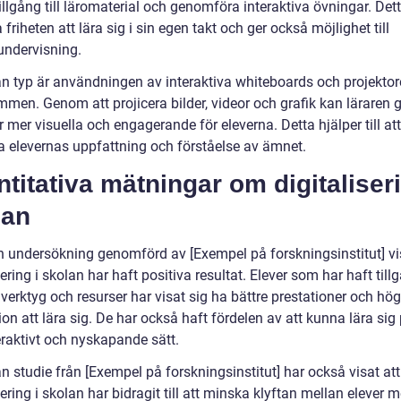
illgång till läromaterial och genomföra interaktiva övningar. Det
 friheten att lära sig i sin egen takt och ger också möjlighet till
undervisning.
n typ är användningen av interaktiva whiteboards och projektore
mmen. Genom att projicera bilder, videor och grafik kan läraren 
r mer visuella och engagerande för eleverna. Detta hjälper till att
ra elevernas uppfattning och förståelse av ämnet.
titativa mätningar om digitaliseri
lan
en undersökning genomförd av [Exempel på forskningsinstitut] vi
sering i skolan har haft positiva resultat. Elever som har haft tillg
 verktyg och resurser har visat sig ha bättre prestationer och hög
on att lära sig. De har också haft fördelen av att kunna lära sig 
eraktivt och nyskapande sätt.
 studie från [Exempel på forskningsinstitut] har också visat att
sering i skolan har bidragit till att minska klyftan mellan elever 