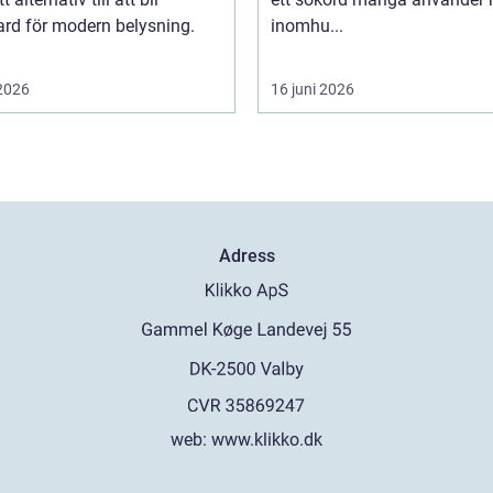
ard för modern belysning.
inomhu...
 2026
16 juni 2026
Adress
web:
www.klikko.dk