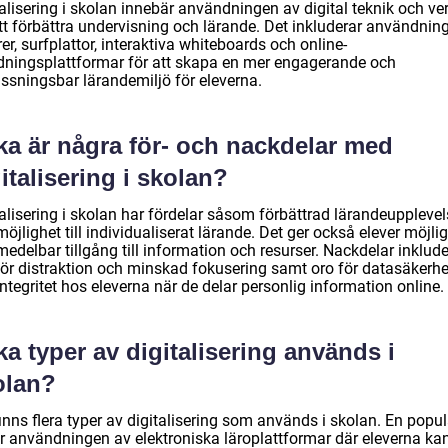
alisering i skolan innebär användningen av digital teknik och ve
att förbättra undervisning och lärande. Det inkluderar användnin
er, surfplattor, interaktiva whiteboards och online-
ldningsplattformar för att skapa en mer engagerande och
ssningsbar lärandemiljö för eleverna.
ka är några för- och nackdelar med
italisering i skolan?
alisering i skolan har fördelar såsom förbättrad lärandeupplevel
öjlighet till individualiserat lärande. Det ger också elever möjli
omedelbar tillgång till information och resurser. Nackdelar inklude
 för distraktion och minskad fokusering samt oro för datasäkerhe
ntegritet hos eleverna när de delar personlig information online.
ka typer av digitalisering används i
olan?
inns flera typer av digitalisering som används i skolan. En popul
är användningen av elektroniska läroplattformar där eleverna ka