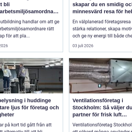
t bli
skapar du en smidig oc
arbetsmiljösamordnare
minnesvärd resa för he
teamet
utbildning handlar om att ge
En välplanerad företagsresa
rbetsmiljösamordnare rätt
stärka relationer, skapa moti
p för att pla...
och ge ny energi till både che
 2026
03 juli 2026
belysning i huddinge
Ventilationsföretag i
are ljus för företag och
Stockholm: Så väljer du
gheter
partner för frisk luft
inomhus
r på kort tid gått från att
Ventilationsföretag Stockho
t alternativ till att bli
ett sökord många använder 