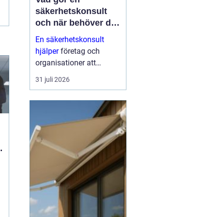
säkerhetskonsult
och när behöver du
en?
En säkerhetskonsult
hjälper
företag och
organisationer att
förebygga inbrott,
31 juli 2026
sabotage och andra
angrepp mot byggnader
och verksamheter. Fokus
ligger på fysisk säkerhet:
väggar, dörrar, glas, p...
ö