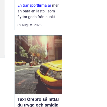
leveranser
En transportfirma är
mer
än bara en lastbil som
flyttar gods från punkt A
till punkt B. För många
02 augusti 2026
företag är den en
förlängning av den egna
verksamheten ett nav
som påverkar
kundnöjdhet, lönsamhet
och miljöpåverkan. ...
Taxi Örebro så hittar
du trygg och smidig