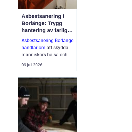
Asbestsanering i
Borlänge: Trygg
hantering av farliga
fibrer
Asbestsanering Borlänge
handlar om
att skydda
människors hälsa och
skapa säkra miljöer i
09 juli 2026
bostäder, skolor,
industrier och kontor.
Nä...