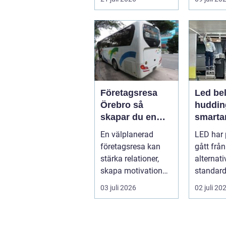
under somma...
m...
Företagsresa
Led bel
Örebro så
huddin
skapar du en
smartar
smidig och
företa
En välplanerad
LED har 
minnesvärd resa
fastigh
företagsresa kan
gått från
för hela teamet
stärka relationer,
alternativ
skapa motivation
standard
och ge ny energi till
modern b
03 juli 2026
02 juli 20
både chefe...
Fö...