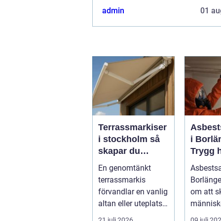
admin
01 au
Terrassmarkiser
Asbest
i stockholm så
i Borlä
skapar du
Trygg 
skugga, stil och
av farli
En genomtänkt
Asbests
komfort på
terrassmarkis
Borlänge
uteplatsen
förvandlar en vanlig
om att 
altan eller uteplats
människ
till ett extra rum
och skap
21 juli 2026
09 juli 20