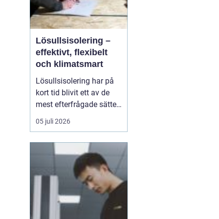
Lösullsisolering –
effektivt, flexibelt
och klimatsmart
Lösullsisolering har på
kort tid blivit ett av de
mest efterfrågade sätten
att isolera vindar, tak och
05 juli 2026
svåråtkomliga
utrymmen. Metoden
bygger på att man blåser
in isolerande material
ofta cellulosa, tr&au...