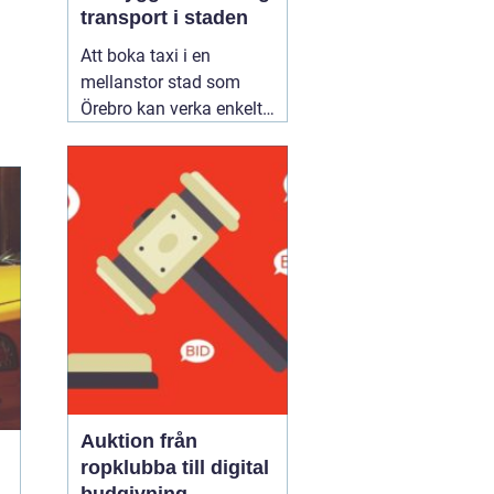
transport i staden
Att boka taxi i en
mellanstor stad som
Örebro kan verka enkelt.
Samtidigt vill många
resa tryggt, komma i tid
och slippa fundera över
priset i efterhand. Därför
blir valet av bolag
viktigare än man först
tror. Den som jämför
alternativ för
02 augusti
2026
Auktion från
ropklubba till digital