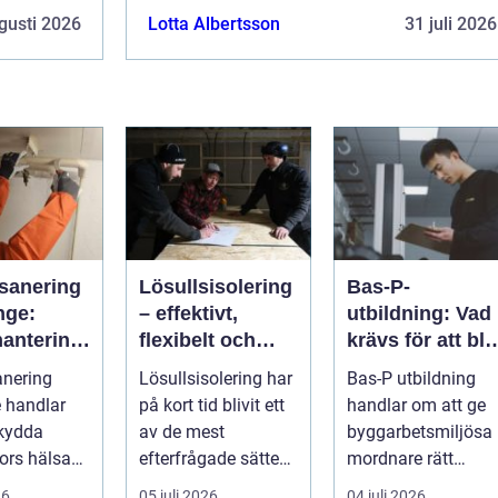
gusti 2026
Lotta Albertsson
31 juli 2026
sanering
Lösullsisolering
Bas-P-
nge:
– effektivt,
utbildning: Vad
hantering
flexibelt och
krävs för att bli
ga fibrer
klimatsmart
byggarbetsmilj
anering
Lösullsisolering har
Bas-P utbildning
samordnare?
 handlar
på kort tid blivit ett
handlar om att ge
skydda
av de mest
byggarbetsmiljösa
ors hälsa
efterfrågade sätten
mordnare rätt
a säkra
att...
kunskap för att
26
05 juli 2026
04 juli 2026