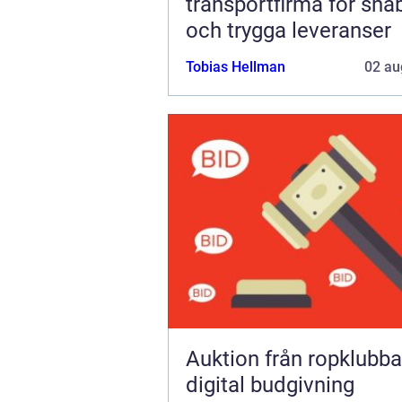
transportfirma för sna
och trygga leveranser
Tobias Hellman
02 au
Auktion från ropklubba till
digital budgivning