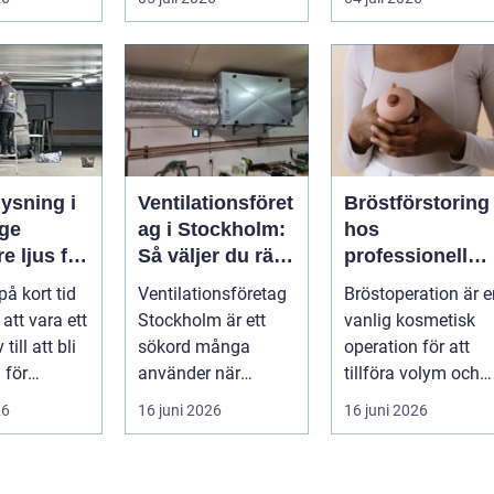
pla...
ysning i
Ventilationsföret
Bröstförstoring
ge
ag i Stockholm:
hos
e ljus för
Så väljer du rätt
professionell
g och
partner för frisk
klinik i
på kort tid
Ventilationsföretag
Bröstoperation är e
eter
luft inomhus
Stockholm
 att vara ett
Stockholm är ett
vanlig kosmetisk
 till att bli
sökord många
operation för att
 för
använder när
tillföra volym och
elysning.
inomhu...
skapa...
26
16 juni 2026
16 juni 2026