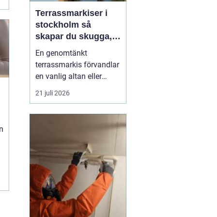
Terrassmarkiser i
stockholm så
skapar du skugga,
stil och komfort på
En genomtänkt
uteplatsen
terrassmarkis förvandlar
en vanlig altan eller
uteplats till ett extra rum
21 juli 2026
under sommarhalvåret. I
en stad som Stockholm,
där solen kan steka hårt
n
ena dagen och vinden ta
i nästa, är rätt solskydd
avgörande för att
uteplatsen ska använd...