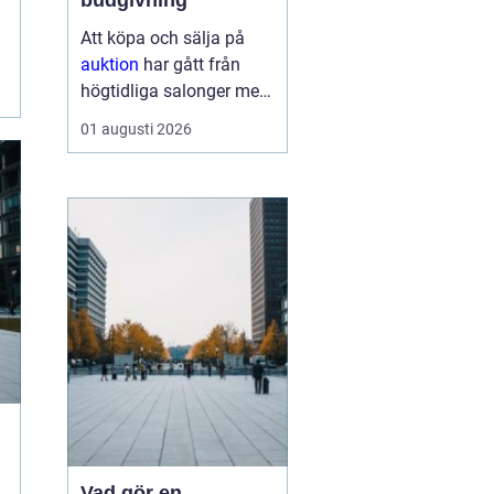
budgivning
Att köpa och sälja på
auktion
har gått från
högtidliga salonger med
ropande utropare till
01 augusti 2026
snabba klick på mobilen
hemma i soffan. Formen
har förändrats, men
kärnan är densamma:
mötet mellan säljare
som vill få u...
Vad gör en