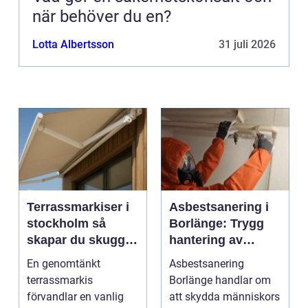
när behöver du en?
Lotta Albertsson
31 juli 2026
Terrassmarkiser i
Asbestsanering i
stockholm så
Borlänge: Trygg
skapar du skugga,
hantering av
stil och komfort på
farliga fibrer
En genomtänkt
Asbestsanering
uteplatsen
terrassmarkis
Borlänge handlar om
förvandlar en vanlig
att skydda människors