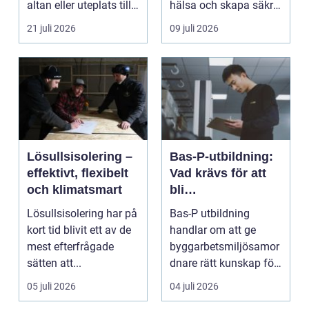
altan eller uteplats till
hälsa och skapa säkra
ett extra rum under
m...
21 juli 2026
09 juli 2026
somma...
Lösullsisolering –
Bas-P-utbildning:
effektivt, flexibelt
Vad krävs för att
och klimatsmart
bli
byggarbetsmiljösa
Lösullsisolering har på
Bas-P utbildning
mordnare?
kort tid blivit ett av de
handlar om att ge
mest efterfrågade
byggarbetsmiljösamor
sätten att...
dnare rätt kunskap för
att pla...
05 juli 2026
04 juli 2026