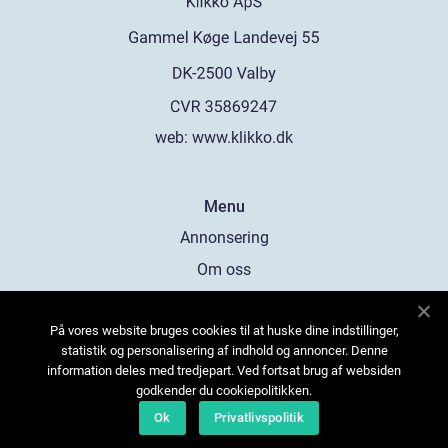
web:
www.klikko.dk
Menu
Annonsering
Om oss
Cookies
På vores website bruges cookies til at huske dine indstillinger,
Kontakta oss
statistik og personalisering af indhold og annoncer. Denne
Sitemap
information deles med tredjepart. Ved fortsat brug af websiden
godkender du cookiepolitikken.
Ok
Privatlivspolitik