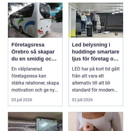
Företagsresa
Led belysning i
Örebro så skapar
huddinge smartare
du en smidig och
ljus för företag och
minnesvärd resa
fastigheter
En välplanerad
LED har på kort tid gått
för hela teamet
företagsresa kan
från att vara ett
stärka relationer, skapa
alternativ till att bli
motivation och ge ny
standard för modern
energi till både chefe...
belysning. Fö...
03 juli 2026
02 juli 2026