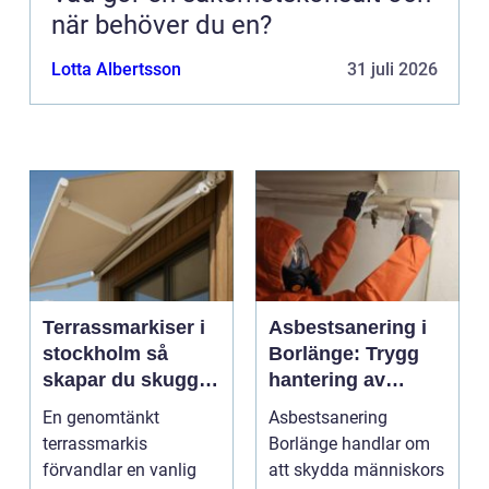
när behöver du en?
Lotta Albertsson
31 juli 2026
Terrassmarkiser i
Asbestsanering i
stockholm så
Borlänge: Trygg
skapar du skugga,
hantering av
stil och komfort på
farliga fibrer
En genomtänkt
Asbestsanering
uteplatsen
terrassmarkis
Borlänge handlar om
förvandlar en vanlig
att skydda människors