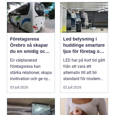
Företagsresa
Led belysning i
Örebro så skapar
huddinge smartare
du en smidig och
ljus för företag och
minnesvärd resa
fastigheter
En välplanerad
LED har på kort tid gått
för hela teamet
företagsresa kan
från att vara ett
stärka relationer, skapa
alternativ till att bli
motivation och ge ny
standard för modern
energi till både chefe...
belysning. Fö...
03 juli 2026
02 juli 2026