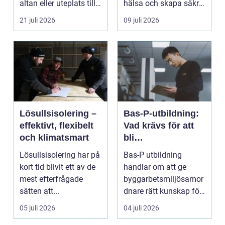
altan eller uteplats till
hälsa och skapa säkra
ett extra rum under
m...
21 juli 2026
09 juli 2026
somma...
Lösullsisolering –
Bas-P-utbildning:
effektivt, flexibelt
Vad krävs för att
och klimatsmart
bli
byggarbetsmiljösa
Lösullsisolering har på
Bas-P utbildning
mordnare?
kort tid blivit ett av de
handlar om att ge
mest efterfrågade
byggarbetsmiljösamor
sätten att...
dnare rätt kunskap för
att pla...
05 juli 2026
04 juli 2026