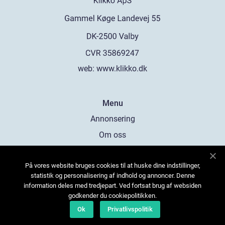
web:
www.klikko.dk
Menu
Annonsering
Om oss
Cookies
På vores website bruges cookies til at huske dine indstillinger,
Kontakta oss
statistik og personalisering af indhold og annoncer. Denne
Sitemap
information deles med tredjepart. Ved fortsat brug af websiden
godkender du cookiepolitikken.
Ok
Privatlivspolitik