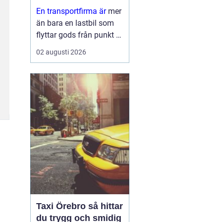
leveranser
En transportfirma är
mer
än bara en lastbil som
flyttar gods från punkt A
till punkt B. För många
02 augusti 2026
företag är den en
förlängning av den egna
verksamheten ett nav
som påverkar
kundnöjdhet, lönsamhet
och miljöpåverkan. ...
Taxi Örebro så hittar
du trygg och smidig