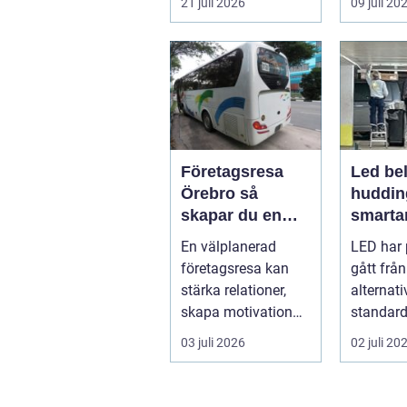
21 juli 2026
09 juli 20
under somma...
m...
Företagsresa
Led bel
Örebro så
huddin
skapar du en
smartar
smidig och
företa
En välplanerad
LED har 
minnesvärd resa
fastigh
företagsresa kan
gått från
för hela teamet
stärka relationer,
alternativ
skapa motivation
standard
och ge ny energi till
modern b
03 juli 2026
02 juli 20
både chefe...
Fö...