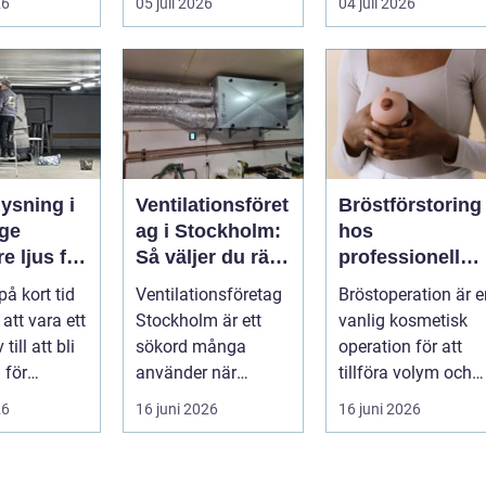
26
05 juli 2026
04 juli 2026
pla...
ysning i
Ventilationsföret
Bröstförstoring
ge
ag i Stockholm:
hos
e ljus för
Så väljer du rätt
professionell
g och
partner för frisk
klinik i
på kort tid
Ventilationsföretag
Bröstoperation är e
eter
luft inomhus
Stockholm
 att vara ett
Stockholm är ett
vanlig kosmetisk
 till att bli
sökord många
operation för att
 för
använder när
tillföra volym och
elysning.
inomhu...
skapa...
26
16 juni 2026
16 juni 2026