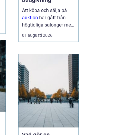
budgivning
Att köpa och sälja på
auktion
har gått från
högtidliga salonger med
ropande utropare till
01 augusti 2026
snabba klick på mobilen
hemma i soffan. Formen
har förändrats, men
kärnan är densamma:
mötet mellan säljare
som vill få u...
Vad gör en