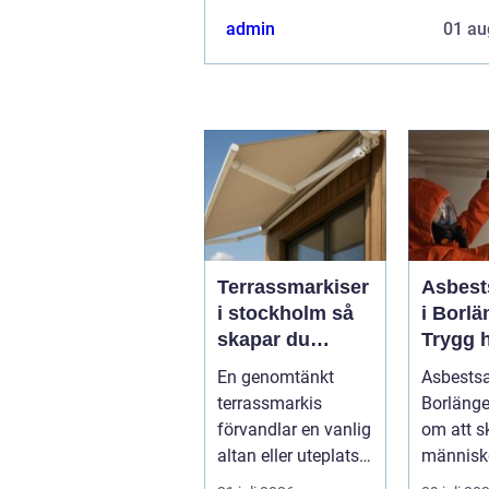
admin
01 au
Terrassmarkiser
Asbest
i stockholm så
i Borlä
skapar du
Trygg 
skugga, stil och
av farli
En genomtänkt
Asbests
komfort på
terrassmarkis
Borlänge
uteplatsen
förvandlar en vanlig
om att 
altan eller uteplats
människ
till ett extra rum
och skap