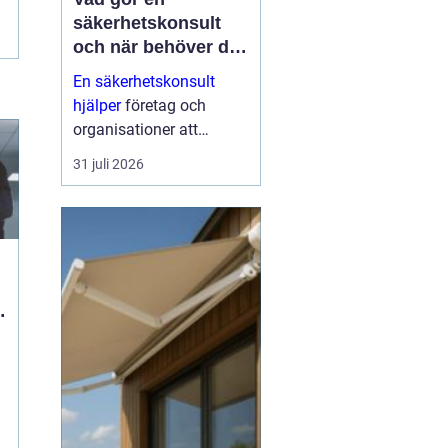
säkerhetskonsult
och när behöver du
en?
En säkerhetskonsult
hjälper
företag och
organisationer att
förebygga inbrott,
31 juli 2026
sabotage och andra
angrepp mot byggnader
och verksamheter. Fokus
ligger på fysisk säkerhet:
väggar, dörrar, glas, p...
ö