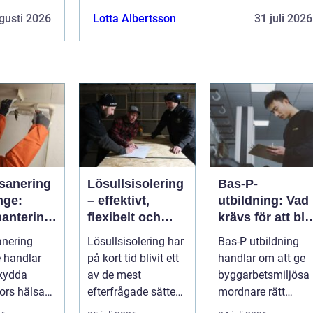
gusti 2026
Lotta Albertsson
31 juli 2026
sanering
Lösullsisolering
Bas-P-
nge:
– effektivt,
utbildning: Vad
hantering
flexibelt och
krävs för att bli
ga fibrer
klimatsmart
byggarbetsmilj
anering
Lösullsisolering har
Bas-P utbildning
samordnare?
 handlar
på kort tid blivit ett
handlar om att ge
skydda
av de mest
byggarbetsmiljösa
ors hälsa
efterfrågade sätten
mordnare rätt
a säkra
att...
kunskap för att