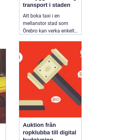
transport i staden
Att boka taxi i en
mellanstor stad som
Örebro kan verka enkelt.
Samtidigt vill många
resa tryggt, komma i tid
och slippa fundera över
priset i efterhand. Därför
blir valet av bolag
viktigare än man först
tror. Den som jämför
alternativ för
02 augusti
2026
Auktion från
ropklubba till digital