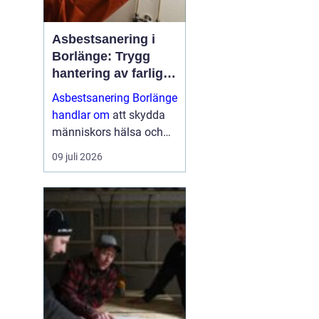
Asbestsanering i
Borlänge: Trygg
hantering av farliga
fibrer
Asbestsanering Borlänge
handlar om
att skydda
människors hälsa och
skapa säkra miljöer i
09 juli 2026
bostäder, skolor,
industrier och kontor.
Nä...