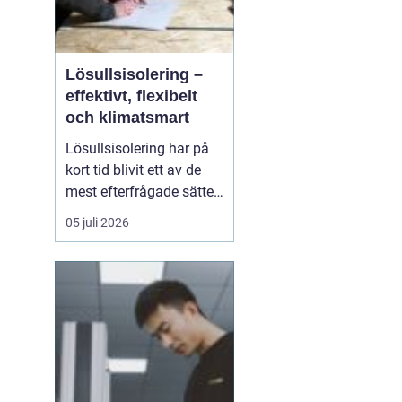
Lösullsisolering –
effektivt, flexibelt
och klimatsmart
Lösullsisolering har på
kort tid blivit ett av de
mest efterfrågade sätten
att isolera vindar, tak och
05 juli 2026
svåråtkomliga
utrymmen. Metoden
bygger på att man blåser
in isolerande material
ofta cellulosa, tr&au...