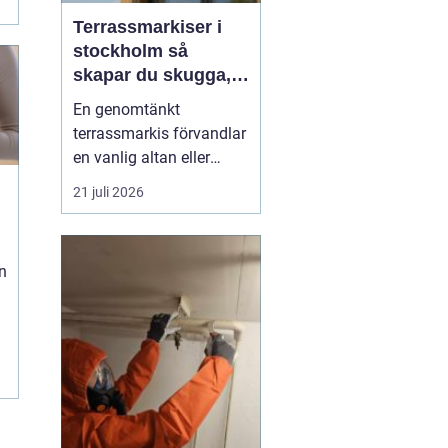
Terrassmarkiser i
stockholm så
skapar du skugga,
stil och komfort på
En genomtänkt
uteplatsen
terrassmarkis förvandlar
en vanlig altan eller
uteplats till ett extra rum
21 juli 2026
under sommarhalvåret. I
en stad som Stockholm,
där solen kan steka hårt
n
ena dagen och vinden ta
i nästa, är rätt solskydd
avgörande för att
uteplatsen ska använd...