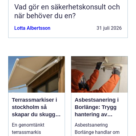
Vad gör en säkerhetskonsult och
när behöver du en?
Lotta Albertsson
31 juli 2026
Terrassmarkiser i
Asbestsanering i
stockholm så
Borlänge: Trygg
skapar du skugga,
hantering av
stil och komfort på
farliga fibrer
En genomtänkt
Asbestsanering
uteplatsen
terrassmarkis
Borlänge handlar om