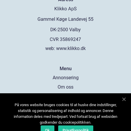
web:
www.klikko.dk
Menu
Annonsering
Om oss
Cookies
På vores website bruges cookies til at huske dine indstillinger,
Kontakta oss
statistik og personalisering af indhold og annoncer. Denne
Sitemap
information deles med tredjepart. Ved fortsat brug af websiden
godkender du cookiepolitikken.
Ok
Privatlivspolitik