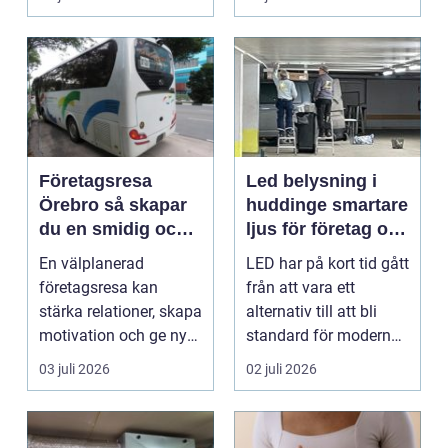
Företagsresa
Led belysning i
Örebro så skapar
huddinge smartare
du en smidig och
ljus för företag och
minnesvärd resa
fastigheter
En välplanerad
LED har på kort tid gått
för hela teamet
företagsresa kan
från att vara ett
stärka relationer, skapa
alternativ till att bli
motivation och ge ny
standard för modern
energi till både chefe...
belysning. Fö...
03 juli 2026
02 juli 2026