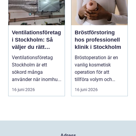
Ventilationsföretag
Bröstförstoring
i Stockholm: Så
hos professionell
väljer du rätt
klinik i Stockholm
partner för frisk
Ventilationsföretag
Bröstoperation är en
luft inomhus
Stockholm är ett
vanlig kosmetisk
sökord många
operation för att
använder när inomhu...
tillföra volym och
skapa...
16 juni 2026
16 juni 2026
Adress