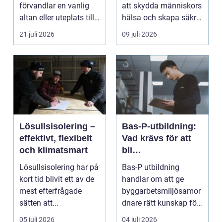
förvandlar en vanlig
att skydda människors
altan eller uteplats till
hälsa och skapa säkra
ett extra rum under
m...
21 juli 2026
09 juli 2026
somma...
Lösullsisolering –
Bas-P-utbildning:
effektivt, flexibelt
Vad krävs för att
och klimatsmart
bli
byggarbetsmiljösa
Lösullsisolering har på
Bas-P utbildning
mordnare?
kort tid blivit ett av de
handlar om att ge
mest efterfrågade
byggarbetsmiljösamor
sätten att...
dnare rätt kunskap för
att pla...
05 juli 2026
04 juli 2026