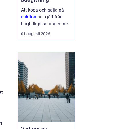
budgivning
Att köpa och sälja på
auktion
har gått från
högtidliga salonger med
ropande utropare till
01 augusti 2026
snabba klick på mobilen
hemma i soffan. Formen
har förändrats, men
kärnan är densamma:
mötet mellan säljare
som vill få u...
et
rt
Vad gör en