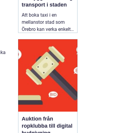
transport i staden
Att boka taxi i en
mellanstor stad som
Örebro kan verka enkelt.
Samtidigt vill många
resa tryggt, komma i tid
och slippa fundera över
ika
priset i efterhand. Därför
blir valet av bolag
viktigare än man först
tror. Den som jämför
alternativ för
02 augusti
2026
Auktion från
ropklubba till digital