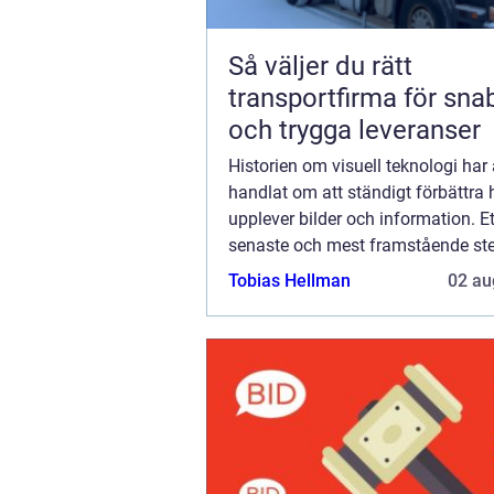
Så väljer du rätt
transportfirma för sna
och trygga leveranser
Historien om visuell teknologi har a
handlat om att ständigt förbättra h
upplever bilder och information. Et
senaste och mest framstående ste
denna utveckling är introduktione
Tobias Hellman
02 au
skärmar. Dess...