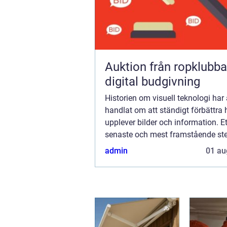
Auktion från ropklubba till
digital budgivning
Historien om visuell teknologi har a
handlat om att ständigt förbättra h
upplever bilder och information. Et
senaste och mest framstående ste
denna utveckling är introduktione
admin
01 au
skärmar. Dess...