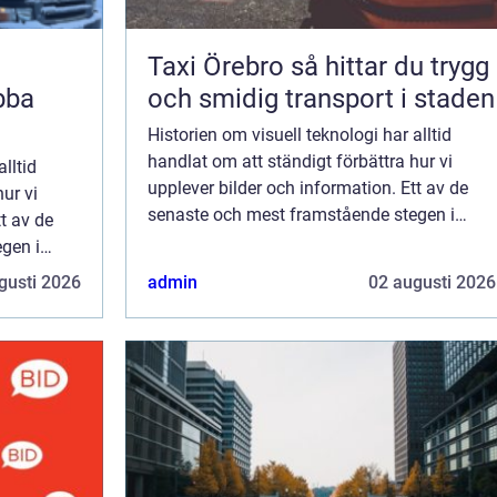
Taxi Örebro så hittar du trygg
bba
och smidig transport i staden
Historien om visuell teknologi har alltid
handlat om att ständigt förbättra hur vi
lltid
upplever bilder och information. Ett av de
ur vi
senaste och mest framstående stegen i
t av de
denna utveckling är introduktionen av LED-
gen i
skärmar. Dess...
n av LED-
gusti 2026
admin
02 augusti 2026