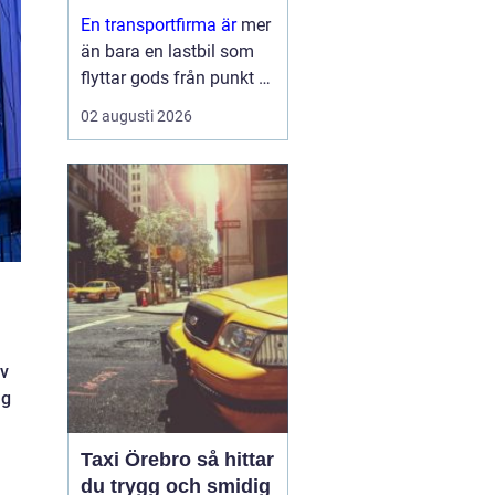
leveranser
En transportfirma är
mer
än bara en lastbil som
flyttar gods från punkt A
till punkt B. För många
02 augusti 2026
företag är den en
förlängning av den egna
verksamheten ett nav
som påverkar
kundnöjdhet, lönsamhet
och miljöpåverkan. ...
av
ag
Taxi Örebro så hittar
du trygg och smidig