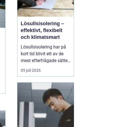
Lösullsisolering –
effektivt, flexibelt
och klimatsmart
Lösullsisolering har på
kort tid blivit ett av de
mest efterfrågade sätten
att isolera vindar, tak och
05 juli 2026
svåråtkomliga
utrymmen. Metoden
bygger på att man blåser
in isolerande material
ofta cellulosa, tr&au...