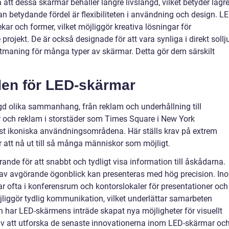
tt dessa skärmar behåller längre livslängd, vilket betyder lägr
n betydande fördel är flexibiliteten i användning och design. LE
kar och former, vilket möjliggör kreativa lösningar för
projekt. De är också designade för att vara synliga i direkt sollj
 utmaning för många typer av skärmar. Detta gör dem särskilt
en för LED-skärmar
 olika sammanhang, från reklam och underhållning till
tar och reklam i storstäder som Times Square i New York
st ikoniska användningsområdena. Här ställs krav på extrem
r att nå ut till så många människor som möjligt.
ande för att snabbt och tydligt visa information till åskådarna.
ilder av avgörande ögonblick kan presenteras med hög precision. In
 ofta i konferensrum och kontorslokaler för presentationer och
liggör tydlig kommunikation, vilket underlättar samarbeten
n har LED-skärmens inträde skapat nya möjligheter för visuellt
 av att utforska de senaste innovationerna inom LED-skärmar oc