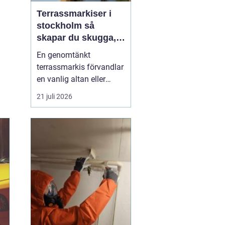
Terrassmarkiser i
stockholm så
skapar du skugga,
stil och komfort på
En genomtänkt
uteplatsen
terrassmarkis förvandlar
en vanlig altan eller
uteplats till ett extra rum
21 juli 2026
under sommarhalvåret. I
en stad som Stockholm,
där solen kan steka hårt
ena dagen och vinden ta
i nästa, är rätt solskydd
avgörande för att
uteplatsen ska använd...