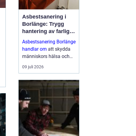
Asbestsanering i
Borlänge: Trygg
hantering av farliga
fibrer
Asbestsanering Borlänge
handlar om
att skydda
människors hälsa och
skapa säkra miljöer i
09 juli 2026
bostäder, skolor,
industrier och kontor.
Nä...