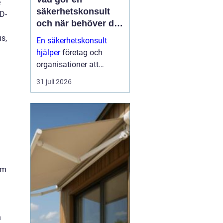
e
säkerhetskonsult
D-
och när behöver du
en?
us,
En säkerhetskonsult
hjälper
företag och
organisationer att
förebygga inbrott,
31 juli 2026
sabotage och andra
angrepp mot byggnader
och verksamheter. Fokus
ligger på fysisk säkerhet:
väggar, dörrar, glas, p...
om
h