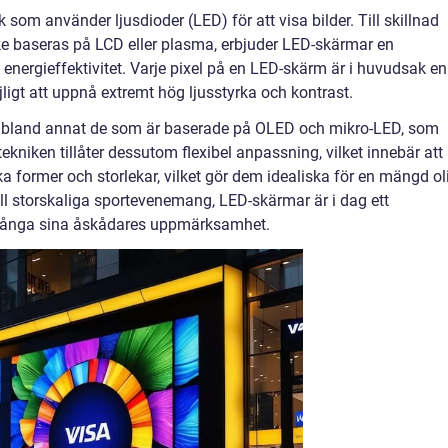
 som använder ljusdioder (LED) för att visa bilder. Till skillnad
ke baseras på LCD eller plasma, erbjuder LED-skärmar en
energieffektivitet. Varje pixel på en LED-skärm är i huvudsak en
öjligt att uppnå extremt hög ljusstyrka och kontrast.
r, bland annat de som är baserade på OLED och mikro-LED, som
ekniken tillåter dessutom flexibel anpassning, vilket innebär att
a former och storlekar, vilket gör dem idealiska för en mängd ol
ll storskaliga sportevenemang, LED-skärmar är i dag ett
l fånga sina åskådares uppmärksamhet.