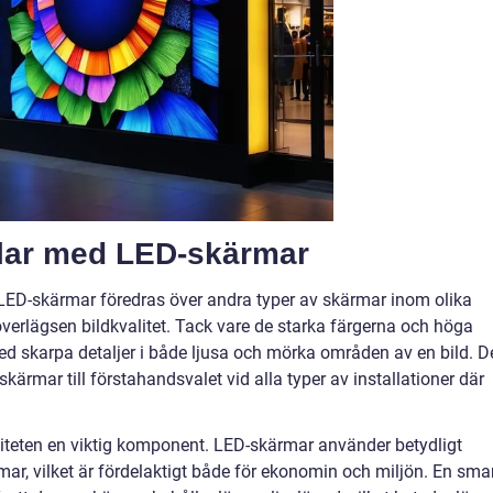
elar med LED-skärmar
ör LED-skärmar föredras över andra typer av skärmar inom olika
 överlägsen bildkvalitet. Tack vare de starka färgerna och höga
med skarpa detaljer i både ljusa och mörka områden av en bild. D
rmar till förstahandsvalet vid alla typer av installationer där
iviteten en viktig komponent. LED-skärmar använder betydligt
ar, vilket är fördelaktigt både för ekonomin och miljön. En sma