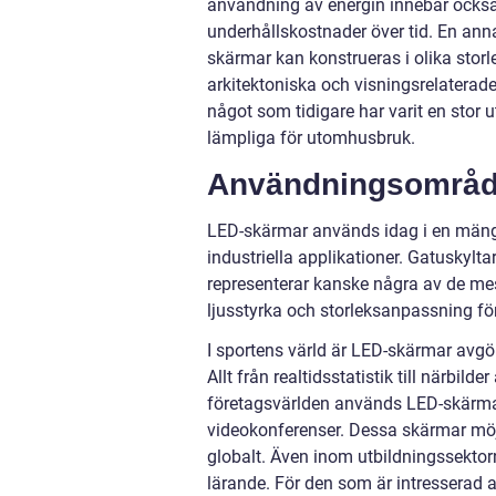
användning av energin innebär också a
underhållskostnader över tid. En anna
skärmar kan konstrueras i olika storle
arkitektoniska och visningsrelaterade 
något som tidigare har varit en stor
lämpliga för utomhusbruk.
Användningsområd
LED-skärmar används idag i en mängd
industriella applikationer. Gatuskyl
representerar kanske några av de me
ljusstyrka och storleksanpassning fö
I sportens värld är LED-skärmar avgör
Allt från realtidsstatistik till närb
företagsvärlden används LED-skärmar
videokonferenser. Dessa skärmar möj
globalt. Även inom utbildningssektor
lärande. För den som är intresserad