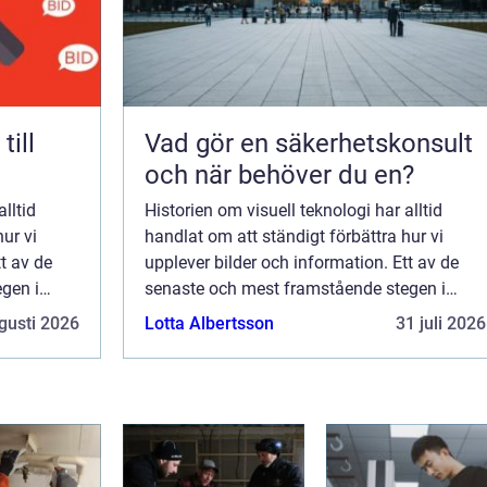
Vad gör en säkerhetskonsult
och när behöver du en?
lltid
Historien om visuell teknologi har alltid
ur vi
handlat om att ständigt förbättra hur vi
t av de
upplever bilder och information. Ett av de
gen i
senaste och mest framstående stegen i
n av LED-
denna utveckling är introduktionen av LED-
gusti 2026
Lotta Albertsson
31 juli 2026
skärmar. Dess...