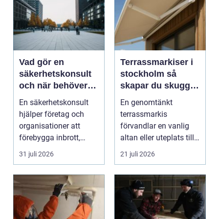
Vad gör en
Terrassmarkiser i
säkerhetskonsult
stockholm så
och när behöver
skapar du skugga,
du en?
stil och komfort på
En säkerhetskonsult
En genomtänkt
uteplatsen
hjälper företag och
terrassmarkis
organisationer att
förvandlar en vanlig
förebygga inbrott,
altan eller uteplats till
sabotage och andra
ett extra rum under
31 juli 2026
21 juli 2026
ang...
somma...