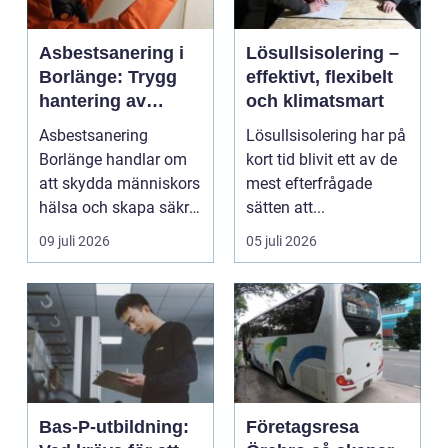
Asbestsanering i
Lösullsisolering –
Borlänge: Trygg
effektivt, flexibelt
hantering av
och klimatsmart
farliga fibrer
Asbestsanering
Lösullsisolering har på
Borlänge handlar om
kort tid blivit ett av de
att skydda människors
mest efterfrågade
hälsa och skapa säkra
sätten att...
m...
09 juli 2026
05 juli 2026
Bas-P-utbildning:
Företagsresa