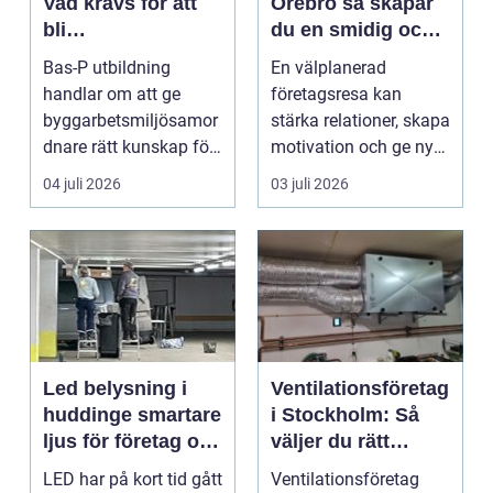
Vad krävs för att
Örebro så skapar
bli
du en smidig och
byggarbetsmiljösa
minnesvärd resa
Bas-P utbildning
En välplanerad
mordnare?
för hela teamet
handlar om att ge
företagsresa kan
byggarbetsmiljösamor
stärka relationer, skapa
dnare rätt kunskap för
motivation och ge ny
att pla...
energi till både chefe...
04 juli 2026
03 juli 2026
Led belysning i
Ventilationsföretag
huddinge smartare
i Stockholm: Så
ljus för företag och
väljer du rätt
fastigheter
partner för frisk
LED har på kort tid gått
Ventilationsföretag