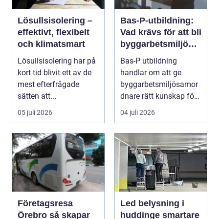
Lösullsisolering –
Bas-P-utbildning:
effektivt, flexibelt
Vad krävs för att bli
och klimatsmart
byggarbetsmiljösa
mordnare?
Lösullsisolering har på
Bas-P utbildning
kort tid blivit ett av de
handlar om att ge
mest efterfrågade
byggarbetsmiljösamor
sätten att...
dnare rätt kunskap för
att pla...
05 juli 2026
04 juli 2026
Företagsresa
Led belysning i
Örebro så skapar
huddinge smartare