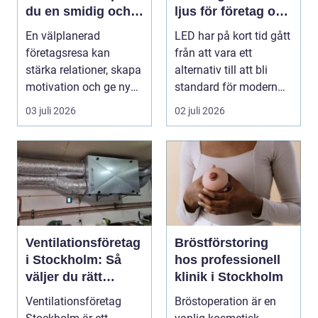
du en smidig och
ljus för företag och
minnesvärd resa
fastigheter
En välplanerad
LED har på kort tid gått
för hela teamet
företagsresa kan
från att vara ett
stärka relationer, skapa
alternativ till att bli
motivation och ge ny
standard för modern
energi till både chefe...
belysning. Fö...
03 juli 2026
02 juli 2026
Ventilationsföretag
Bröstförstoring
i Stockholm: Så
hos professionell
väljer du rätt
klinik i Stockholm
partner för frisk
Ventilationsföretag
Bröstoperation är en
luft inomhus