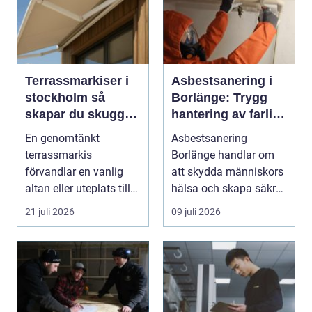
Terrassmarkiser i
Asbestsanering i
stockholm så
Borlänge: Trygg
skapar du skugga,
hantering av farliga
stil och komfort på
fibrer
En genomtänkt
Asbestsanering
uteplatsen
terrassmarkis
Borlänge handlar om
förvandlar en vanlig
att skydda människors
altan eller uteplats till
hälsa och skapa säkra
ett extra rum under
m...
21 juli 2026
09 juli 2026
somma...