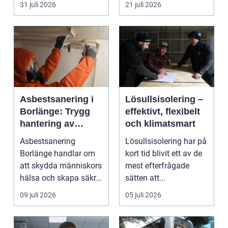
31 juli 2026
21 juli 2026
ang...
somma...
Asbestsanering i
Lösullsisolering –
Borlänge: Trygg
effektivt, flexibelt
hantering av
och klimatsmart
farliga fibrer
Asbestsanering
Lösullsisolering har på
Borlänge handlar om
kort tid blivit ett av de
att skydda människors
mest efterfrågade
hälsa och skapa säkra
sätten att...
m...
09 juli 2026
05 juli 2026