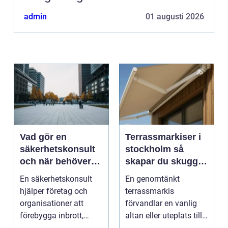
admin
01 augusti 2026
Vad gör en
Terrassmarkiser i
säkerhetskonsult
stockholm så
och när behöver
skapar du skugga,
du en?
stil och komfort på
En säkerhetskonsult
En genomtänkt
uteplatsen
hjälper företag och
terrassmarkis
organisationer att
förvandlar en vanlig
förebygga inbrott,
altan eller uteplats till
sabotage och andra
ett extra rum under