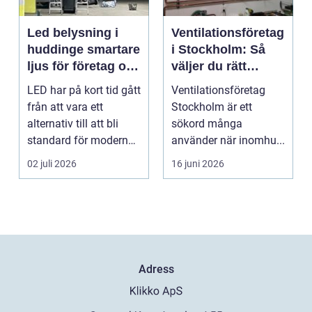
Led belysning i
Ventilationsföretag
huddinge smartare
i Stockholm: Så
ljus för företag och
väljer du rätt
fastigheter
partner för frisk
LED har på kort tid gått
Ventilationsföretag
luft inomhus
från att vara ett
Stockholm är ett
alternativ till att bli
sökord många
standard för modern
använder när inomhu...
belysning. Fö...
02 juli 2026
16 juni 2026
Adress