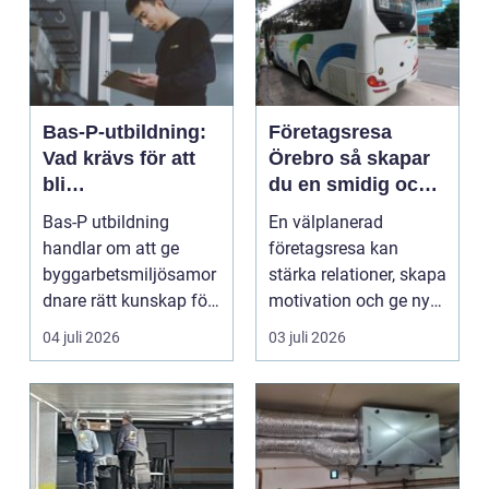
Bas-P-utbildning:
Företagsresa
Vad krävs för att
Örebro så skapar
bli
du en smidig och
byggarbetsmiljösa
minnesvärd resa
Bas-P utbildning
En välplanerad
mordnare?
för hela teamet
handlar om att ge
företagsresa kan
byggarbetsmiljösamor
stärka relationer, skapa
dnare rätt kunskap för
motivation och ge ny
att pla...
energi till både chefe...
04 juli 2026
03 juli 2026