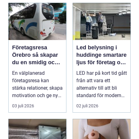
Företagsresa
Led belysning i
Örebro så skapar
huddinge smartare
du en smidig och
ljus för företag och
minnesvärd resa
fastigheter
En välplanerad
LED har på kort tid gått
för hela teamet
företagsresa kan
från att vara ett
stärka relationer, skapa
alternativ till att bli
motivation och ge ny
standard för modern
energi till både chefe...
belysning. Fö...
03 juli 2026
02 juli 2026