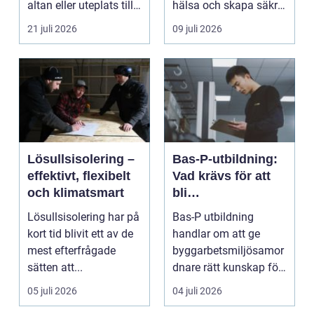
altan eller uteplats till
hälsa och skapa säkra
ett extra rum under
m...
21 juli 2026
09 juli 2026
somma...
Lösullsisolering –
Bas-P-utbildning:
effektivt, flexibelt
Vad krävs för att
och klimatsmart
bli
byggarbetsmiljösa
Lösullsisolering har på
Bas-P utbildning
mordnare?
kort tid blivit ett av de
handlar om att ge
mest efterfrågade
byggarbetsmiljösamor
sätten att...
dnare rätt kunskap för
att pla...
05 juli 2026
04 juli 2026