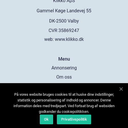
web:
www.klikko.dk
Menu
Annonsering
Om oss
Cookies
På vores website bruges cookies til at huske dine indstillinger,
Kontakta oss
statistik og personalisering af indhold og annoncer. Denne
Sitemap
information deles med tredjepart. Ved fortsat brug af websiden
godkender du cookiepolitikken.
Ok
Privatlivspolitik