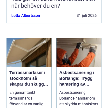
när behöver du en?
Lotta Albertsson
31 juli 2026
Terrassmarkiser i
Asbestsanering i
stockholm så
Borlänge: Trygg
skapar du skugga,
hantering av
stil och komfort på
farliga fibrer
En genomtänkt
Asbestsanering
uteplatsen
terrassmarkis
Borlänge handlar om
förvandlar en vanlig
att skydda människors