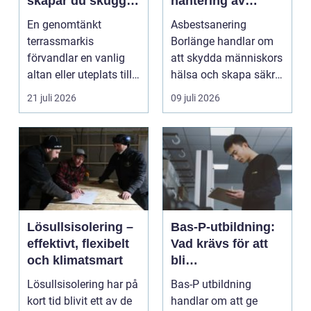
skapar du skugga,
hantering av
stil och komfort på
farliga fibrer
En genomtänkt
Asbestsanering
uteplatsen
terrassmarkis
Borlänge handlar om
förvandlar en vanlig
att skydda människors
altan eller uteplats till
hälsa och skapa säkra
ett extra rum under
m...
21 juli 2026
09 juli 2026
somma...
Lösullsisolering –
Bas-P-utbildning:
effektivt, flexibelt
Vad krävs för att
och klimatsmart
bli
byggarbetsmiljösa
Lösullsisolering har på
Bas-P utbildning
mordnare?
kort tid blivit ett av de
handlar om att ge