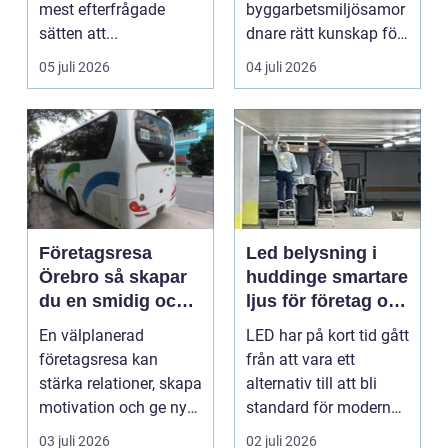
mest efterfrågade
byggarbetsmiljösamor
sätten att...
dnare rätt kunskap för
att pla...
05 juli 2026
04 juli 2026
Företagsresa
Led belysning i
Örebro så skapar
huddinge smartare
du en smidig och
ljus för företag och
minnesvärd resa
fastigheter
En välplanerad
LED har på kort tid gått
för hela teamet
företagsresa kan
från att vara ett
stärka relationer, skapa
alternativ till att bli
motivation och ge ny
standard för modern
energi till både chefe...
belysning. Fö...
03 juli 2026
02 juli 2026