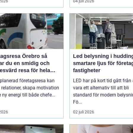
 2026
04 juli 2026
agsresa Örebro så
Led belysning i huddin
ar du en smidig och
smartare ljus för företa
esvärd resa för hela
fastigheter
et
lplanerad företagsresa kan
LED har på kort tid gått från 
 relationer, skapa motivation
vara ett alternativ till att bli
 ny energi till både chefe...
standard för modern belysni
Fö...
 2026
02 juli 2026