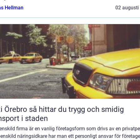
as Hellman
02 augusti
 så hittar du trygg och smidig
nsport i staden
enskild firma är en vanlig företagsform som drivs av en privatpe
nskild näringsidkare har man ett personligt ansvar för företage