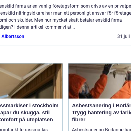
enskild firma är en vanlig företagsform som drivs av en privatpe
nskild näringsidkare har man ett personligt ansvar för företage
mi och skulder. Men hur mycket skatt betalar enskild firma
ligen? I denna artikel kommer vi at...
a Albertsson
31 jul
assmarkiser i stockholm
Asbestsanering i Borlä
apar du skugga, stil
Trygg hantering av farl
komfort på uteplatsen
fibrer
nomtänkt terrassmarkis
Asbestsanering Borlänge ha