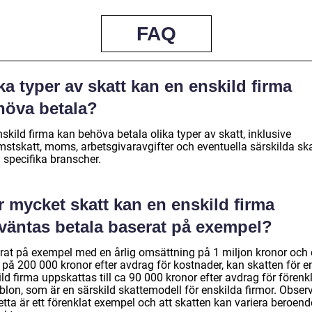
FAQ
ka typer av skatt kan en enskild firma
höva betala?
skild firma kan behöva betala olika typer av skatt, inklusive
mstskatt, moms, arbetsgivaravgifter och eventuella särskilda ska
 specifika branscher.
 mycket skatt kan en enskild firma
rväntas betala baserat på exempel?
rat på exempel med en årlig omsättning på 1 miljon kronor och
 på 200 000 kronor efter avdrag för kostnader, kan skatten för e
ld firma uppskattas till ca 90 000 kronor efter avdrag för förenk
blon, som är en särskild skattemodell för enskilda firmor. Obser
etta är ett förenklat exempel och att skatten kan variera beroen