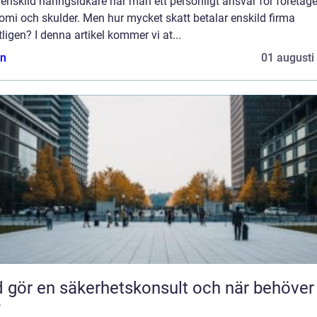
nskild näringsidkare har man ett personligt ansvar för företage
mi och skulder. Men hur mycket skatt betalar enskild firma
ligen? I denna artikel kommer vi at...
n
01 augusti
ör en säkerhetskonsult och när behöver du
?