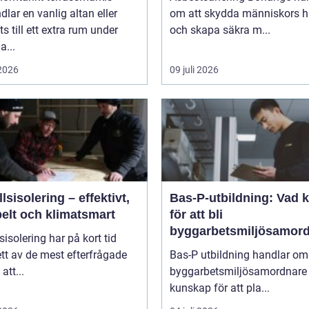
dlar en vanlig altan eller
om att skydda människors h
ts till ett extra rum under
och skapa säkra m...
...
 2026
09 juli 2026
lsisolering – effektivt,
Bas-P-utbildning: Vad 
belt och klimatsmart
för att bli
byggarbetsmiljösamor
sisolering har på kort tid
?
 ett av de mest efterfrågade
Bas-P utbildning handlar om 
att...
byggarbetsmiljösamordnare 
kunskap för att pla...