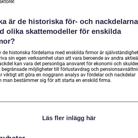
faktorer.
ka är de historiska för- och nackdelarna
 olika skattemodeller för enskilda
rmor?
v de historiska fördelarna med enskilda firmor är självständighe
driva sin egen verksamhet utan att vara beroende av andra aktieä
ackdel kan vara det personliga ansvaret för ekonomi och skulde
 begränsade möjligheter till förlustavdrag och pensionsavsättni
r viktigt att göra en noggrann analys av fördelar och nackdelar
n man bestämmer sig för att starta en enskild firma.
Läs fler inlägg här