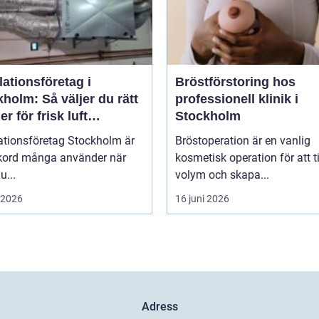
lationsföretag i
Bröstförstoring hos
holm: Så väljer du rätt
professionell klinik i
er för frisk luft
Stockholm
hus
ationsföretag Stockholm är
Bröstoperation är en vanlig
ökord många använder när
kosmetisk operation för att ti
...
volym och skapa...
i 2026
16 juni 2026
Adress