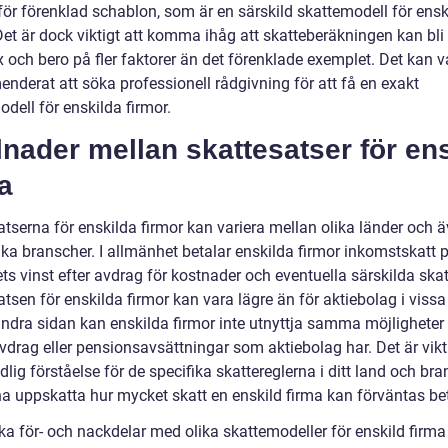
för förenklad schablon, som är en särskild skattemodell för ensk
Det är dock viktigt att komma ihåg att skatteberäkningen kan bli
 och bero på fler faktorer än det förenklade exemplet. Det kan v
nderat att söka professionell rådgivning för att få en exakt
dell för enskilda firmor.
lnader mellan skattesatser för en
a
atserna för enskilda firmor kan variera mellan olika länder och 
ika branscher. I allmänhet betalar enskilda firmor inkomstskatt 
ts vinst efter avdrag för kostnader och eventuella särskilda skat
tsen för enskilda firmor kan vara lägre än för aktiebolag i vissa 
ndra sidan kan enskilda firmor inte utnyttja samma möjligheter t
vdrag eller pensionsavsättningar som aktiebolag har. Det är vikti
dlig förståelse för de specifika skattereglerna i ditt land och bra
na uppskatta hur mycket skatt en enskild firma kan förväntas be
ka för- och nackdelar med olika skattemodeller för enskild firma