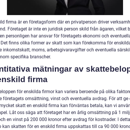
ild firma är en företagsform där en privatperson driver verksam
d. Företaget är inte en juridisk person skild från ägaren, vilket 
ren personligen har ansvar för företagets ekonomi och eventuell
. Det finns olika former av skatt som kan förekomma för enskilda
ve inkomstskatt, moms, arbetsgivaravgifter och eventuella särski
 inom specifika branscher.
titativa mätningar av skattebelo
enskild firma
loppen för enskilda firmor kan variera beroende på olika faktore
e företagets omsättning, vinst och eventuella avdrag. För att ge 
mycket skatt en enskild firma kan förväntas betala, kan vi anvä
pel. Låt oss säga att företaget har en årlig omsättning på 1 mil
ch en vinst på 200 000 kronor efter avdrag för kostnader. I dett
 kan skatten för en enskild firma uppskattas till ca 90 000 krono