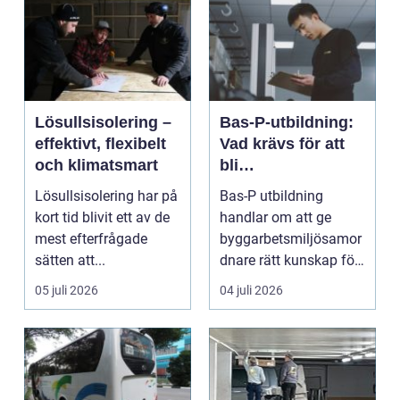
Lösullsisolering –
Bas-P-utbildning:
effektivt, flexibelt
Vad krävs för att
och klimatsmart
bli
byggarbetsmiljösa
Lösullsisolering har på
Bas-P utbildning
mordnare?
kort tid blivit ett av de
handlar om att ge
mest efterfrågade
byggarbetsmiljösamor
sätten att...
dnare rätt kunskap för
att pla...
05 juli 2026
04 juli 2026