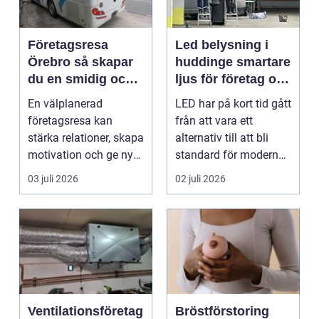
Företagsresa
Led belysning i
Örebro så skapar
huddinge smartare
du en smidig och
ljus för företag och
minnesvärd resa
fastigheter
En välplanerad
LED har på kort tid gått
för hela teamet
företagsresa kan
från att vara ett
stärka relationer, skapa
alternativ till att bli
motivation och ge ny
standard för modern
energi till både chefe...
belysning. Fö...
03 juli 2026
02 juli 2026
Ventilationsföretag
Bröstförstoring