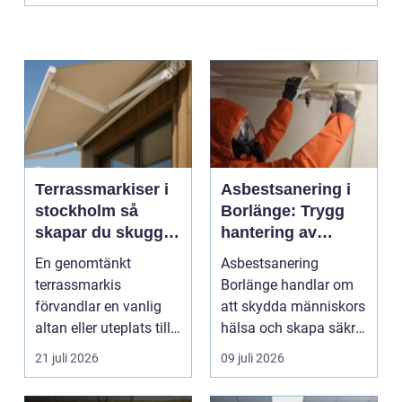
Terrassmarkiser i
Asbestsanering i
stockholm så
Borlänge: Trygg
skapar du skugga,
hantering av
stil och komfort på
farliga fibrer
En genomtänkt
Asbestsanering
uteplatsen
terrassmarkis
Borlänge handlar om
förvandlar en vanlig
att skydda människors
altan eller uteplats till
hälsa och skapa säkra
ett extra rum under
m...
21 juli 2026
09 juli 2026
somma...