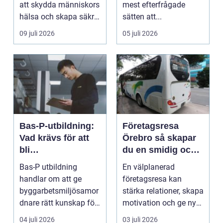
att skydda människors
mest efterfrågade
hälsa och skapa säkra
sätten att...
m...
09 juli 2026
05 juli 2026
Bas-P-utbildning:
Företagsresa
Vad krävs för att
Örebro så skapar
bli
du en smidig och
byggarbetsmiljösa
minnesvärd resa
Bas-P utbildning
En välplanerad
mordnare?
för hela teamet
handlar om att ge
företagsresa kan
byggarbetsmiljösamor
stärka relationer, skapa
dnare rätt kunskap för
motivation och ge ny
att pla...
energi till både chefe...
04 juli 2026
03 juli 2026