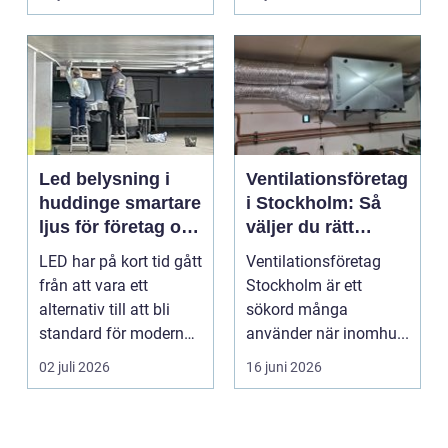
Led belysning i
Ventilationsföretag
huddinge smartare
i Stockholm: Så
ljus för företag och
väljer du rätt
fastigheter
partner för frisk
LED har på kort tid gått
Ventilationsföretag
luft inomhus
från att vara ett
Stockholm är ett
alternativ till att bli
sökord många
standard för modern
använder när inomhu...
belysning. Fö...
02 juli 2026
16 juni 2026