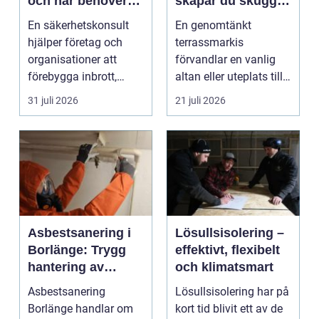
och när behöver
skapar du skugga,
du en?
stil och komfort på
En säkerhetskonsult
En genomtänkt
uteplatsen
hjälper företag och
terrassmarkis
organisationer att
förvandlar en vanlig
förebygga inbrott,
altan eller uteplats till
sabotage och andra
ett extra rum under
31 juli 2026
21 juli 2026
ang...
somma...
Asbestsanering i
Lösullsisolering –
Borlänge: Trygg
effektivt, flexibelt
hantering av
och klimatsmart
farliga fibrer
Asbestsanering
Lösullsisolering har på
Borlänge handlar om
kort tid blivit ett av de