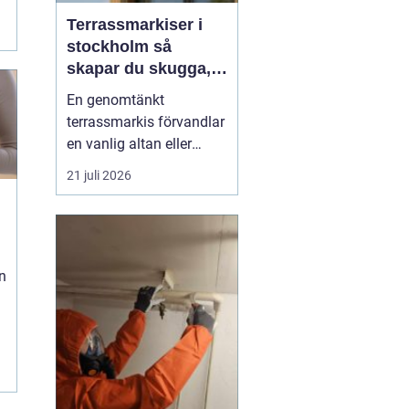
Terrassmarkiser i
stockholm så
skapar du skugga,
stil och komfort på
En genomtänkt
uteplatsen
terrassmarkis förvandlar
en vanlig altan eller
uteplats till ett extra rum
21 juli 2026
under sommarhalvåret. I
en stad som Stockholm,
där solen kan steka hårt
ena dagen och vinden ta
i nästa, är rätt solskydd
n
avgörande för att
uteplatsen ska använd...