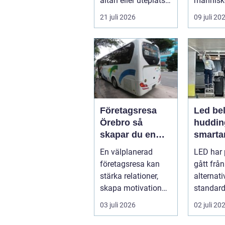
altan eller uteplats
människ
till ett extra rum
och skap
21 juli 2026
09 juli 20
under somma...
m...
Företagsresa
Led bel
Örebro så
huddin
skapar du en
smartar
smidig och
företa
En välplanerad
LED har 
minnesvärd resa
fastigh
företagsresa kan
gått från
för hela teamet
stärka relationer,
alternativ
skapa motivation
standard
och ge ny energi till
modern b
03 juli 2026
02 juli 20
både chefe...
Fö...