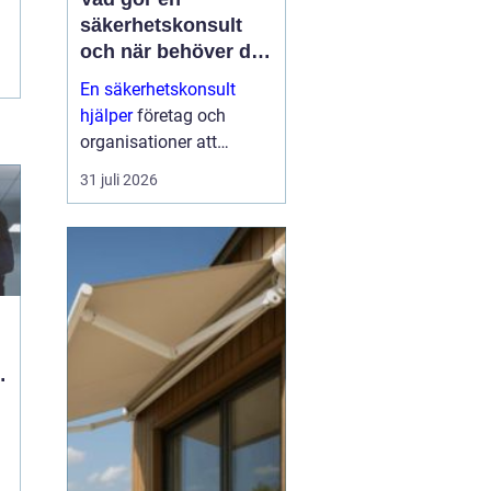
säkerhetskonsult
och när behöver du
en?
En säkerhetskonsult
hjälper
företag och
organisationer att
förebygga inbrott,
31 juli 2026
sabotage och andra
angrepp mot byggnader
och verksamheter. Fokus
ligger på fysisk säkerhet:
väggar, dörrar, glas, p...
ö