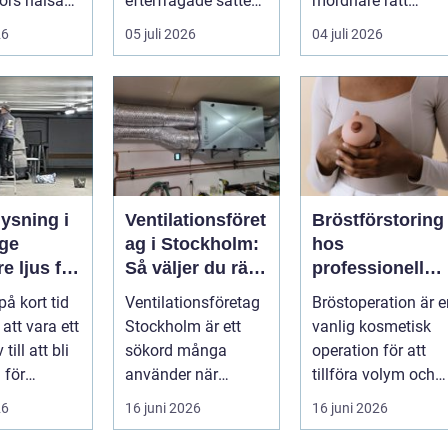
ors hälsa
efterfrågade sätten
mordnare rätt
a säkra
att...
kunskap för att
26
05 juli 2026
04 juli 2026
pla...
ysning i
Ventilationsföret
Bröstförstoring
ge
ag i Stockholm:
hos
e ljus för
Så väljer du rätt
professionell
g och
partner för frisk
klinik i
på kort tid
Ventilationsföretag
Bröstoperation är e
eter
luft inomhus
Stockholm
 att vara ett
Stockholm är ett
vanlig kosmetisk
 till att bli
sökord många
operation för att
 för
använder när
tillföra volym och
elysning.
inomhu...
skapa...
26
16 juni 2026
16 juni 2026