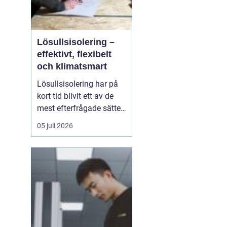
Lösullsisolering –
effektivt, flexibelt
och klimatsmart
Lösullsisolering har på
kort tid blivit ett av de
mest efterfrågade sätten
att isolera vindar, tak och
05 juli 2026
svåråtkomliga
utrymmen. Metoden
bygger på att man blåser
in isolerande material
ofta cellulosa, tr&au...