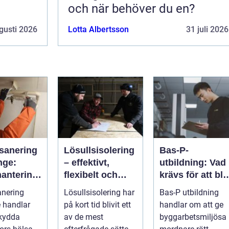
och när behöver du en?
gusti 2026
Lotta Albertsson
31 juli 2026
sanering
Lösullsisolering
Bas-P-
nge:
– effektivt,
utbildning: Vad
hantering
flexibelt och
krävs för att bli
ga fibrer
klimatsmart
byggarbetsmilj
anering
Lösullsisolering har
Bas-P utbildning
samordnare?
 handlar
på kort tid blivit ett
handlar om att ge
skydda
av de mest
byggarbetsmiljösa