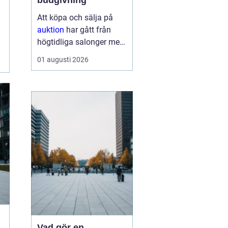
budgivning
Att köpa och sälja på
auktion
har gått från
högtidliga salonger med
ropande utropare till
01 augusti 2026
snabba klick på mobilen
hemma i soffan. Formen
har förändrats, men
kärnan är densamma:
mötet mellan säljare
som vill få u...
Vad gör en