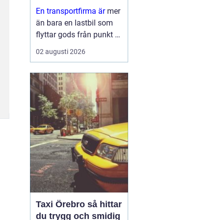
leveranser
En transportfirma är
mer
än bara en lastbil som
flyttar gods från punkt A
till punkt B. För många
02 augusti 2026
företag är den en
förlängning av den egna
verksamheten ett nav
som påverkar
kundnöjdhet, lönsamhet
och miljöpåverkan. ...
Taxi Örebro så hittar
du trygg och smidig