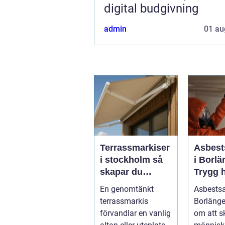
digital budgivning
admin
01 au
Terrassmarkiser
Asbest
i stockholm så
i Borlä
skapar du
Trygg 
skugga, stil och
av farli
En genomtänkt
Asbests
komfort på
terrassmarkis
Borlänge
uteplatsen
förvandlar en vanlig
om att 