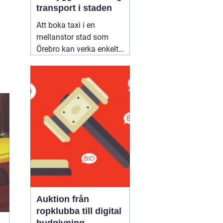
transport i staden
Att boka taxi i en
mellanstor stad som
Örebro kan verka enkelt.
Samtidigt vill många
resa tryggt, komma i tid
och slippa fundera över
priset i efterhand. Därför
blir valet av bolag
viktigare än man först
tror. Den som jämför
alternativ för
02 augusti
2026
Auktion från
ropklubba till digital