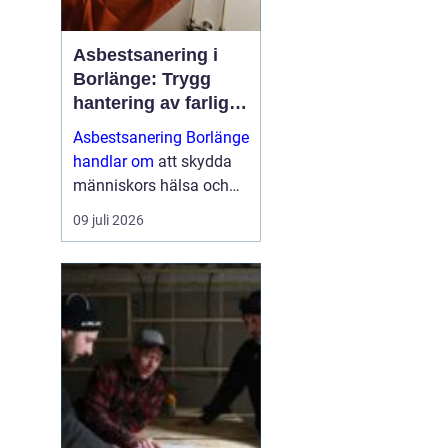
Asbestsanering i
Borlänge: Trygg
hantering av farliga
fibrer
Asbestsanering Borlänge
handlar om
att skydda
människors hälsa och
skapa säkra miljöer i
09 juli 2026
bostäder, skolor,
industrier och kontor.
Nä...