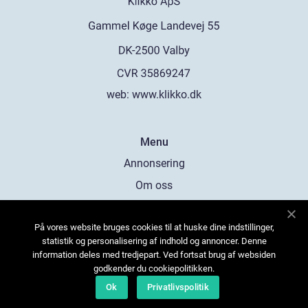
web:
www.klikko.dk
Menu
Annonsering
Om oss
Cookies
På vores website bruges cookies til at huske dine indstillinger,
Kontakta oss
statistik og personalisering af indhold og annoncer. Denne
Sitemap
information deles med tredjepart. Ved fortsat brug af websiden
godkender du cookiepolitikken.
Ok
Privatlivspolitik