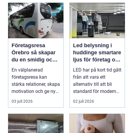
Företagsresa
Led belysning i
Örebro så skapar
huddinge smartare
du en smidig och
ljus för företag och
minnesvärd resa
fastigheter
En välplanerad
LED har på kort tid gått
för hela teamet
företagsresa kan
från att vara ett
stärka relationer, skapa
alternativ till att bli
motivation och ge ny
standard för modern
energi till både chefe...
belysning. Fö...
03 juli 2026
02 juli 2026