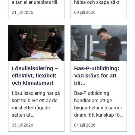
altan eller uteplats till
hälsa och skapa säkra
ett extra rum under
m...
21 juli 2026
09 juli 2026
somma...
Lösullsisolering –
Bas-P-utbildning:
effektivt, flexibelt
Vad krävs för att
och klimatsmart
bli
byggarbetsmiljösa
Lösullsisolering har på
Bas-P utbildning
mordnare?
kort tid blivit ett av de
handlar om att ge
mest efterfrågade
byggarbetsmiljösamor
sätten att...
dnare rätt kunskap för
att pla...
05 juli 2026
04 juli 2026