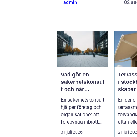
admin
02 au
Vad gör en
Terras
säkerhetskonsul
i stockh
t och när
skapar
behöver du en?
skugga,
En säkerhetskonsult
En geno
komfor
hjälper företag och
terrassm
utepla
organisationer att
förvandl
förebygga inbrott,
altan ell
sabotage och andra
till ett e
31 juli 2026
21 juli 20
ang...
under s