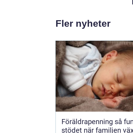
Fler nyheter
Föräldrapenning så fungerar
stödet när familjen vä