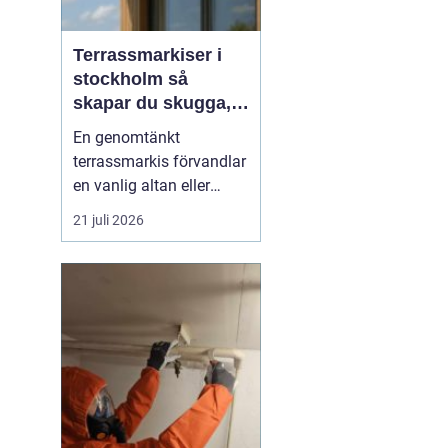
Terrassmarkiser i
stockholm så
skapar du skugga,
stil och komfort på
En genomtänkt
uteplatsen
terrassmarkis förvandlar
en vanlig altan eller
uteplats till ett extra rum
21 juli 2026
under sommarhalvåret. I
en stad som Stockholm,
där solen kan steka hårt
ena dagen och vinden ta
i nästa, är rätt solskydd
avgörande för att
uteplatsen ska använd...