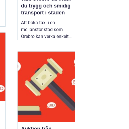
du trygg och smidig
transport i staden
Att boka taxi i en
mellanstor stad som
Örebro kan verka enkelt.
Samtidigt vill många
resa tryggt, komma i tid
och slippa fundera över
priset i efterhand. Därför
blir valet av bolag
viktigare än man först
tror. Den som jämför
alternativ för
02 augusti
2026
Auktion från