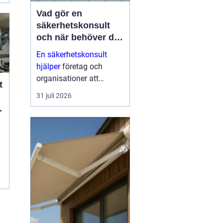
Vad gör en
säkerhetskonsult
och när behöver du
en?
En säkerhetskonsult
hjälper
företag och
organisationer att
t
förebygga inbrott,
31 juli 2026
sabotage och andra
angrepp mot byggnader
och verksamheter. Fokus
ligger på fysisk säkerhet:
väggar, dörrar, glas, p...