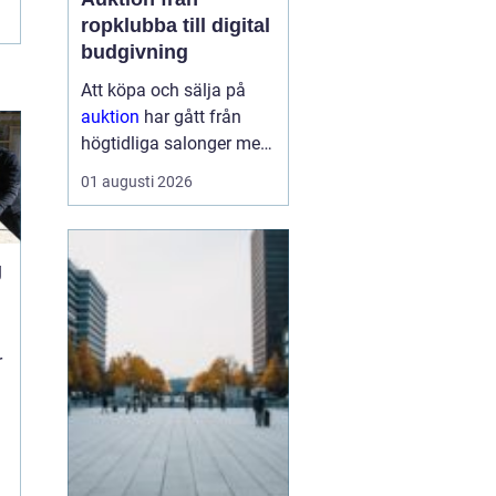
ropklubba till digital
budgivning
Att köpa och sälja på
auktion
har gått från
högtidliga salonger med
ropande utropare till
01 augusti 2026
snabba klick på mobilen
hemma i soffan. Formen
har förändrats, men
g
kärnan är densamma:
mötet mellan säljare
som vill få u...
r