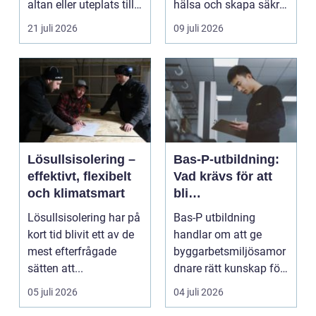
altan eller uteplats till
hälsa och skapa säkra
ett extra rum under
m...
21 juli 2026
09 juli 2026
somma...
Lösullsisolering –
Bas-P-utbildning:
effektivt, flexibelt
Vad krävs för att
och klimatsmart
bli
byggarbetsmiljösa
Lösullsisolering har på
Bas-P utbildning
mordnare?
kort tid blivit ett av de
handlar om att ge
mest efterfrågade
byggarbetsmiljösamor
sätten att...
dnare rätt kunskap för
att pla...
05 juli 2026
04 juli 2026