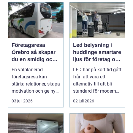
Företagsresa
Led belysning i
Örebro så skapar
huddinge smartare
du en smidig och
ljus för företag och
minnesvärd resa
fastigheter
En välplanerad
LED har på kort tid gått
för hela teamet
företagsresa kan
från att vara ett
stärka relationer, skapa
alternativ till att bli
motivation och ge ny
standard för modern
energi till både chefe...
belysning. Fö...
03 juli 2026
02 juli 2026