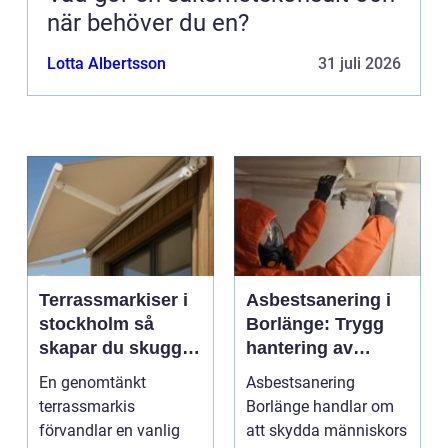
när behöver du en?
Lotta Albertsson
31 juli 2026
Terrassmarkiser i
Asbestsanering i
stockholm så
Borlänge: Trygg
skapar du skugga,
hantering av
stil och komfort på
farliga fibrer
En genomtänkt
Asbestsanering
uteplatsen
terrassmarkis
Borlänge handlar om
förvandlar en vanlig
att skydda människors