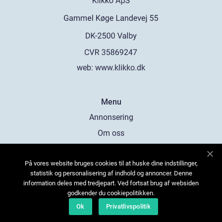
web:
www.klikko.dk
Menu
Annonsering
Om oss
Cookies
På vores website bruges cookies til at huske dine indstillinger,
Kontakta oss
statistik og personalisering af indhold og annoncer. Denne
Sitemap
information deles med tredjepart. Ved fortsat brug af websiden
godkender du cookiepolitikken.
Ok
Privatlivspolitik