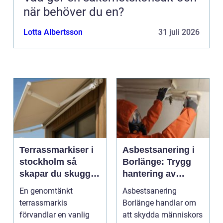
när behöver du en?
Lotta Albertsson
31 juli 2026
Terrassmarkiser i
Asbestsanering i
stockholm så
Borlänge: Trygg
skapar du skugga,
hantering av
stil och komfort på
farliga fibrer
En genomtänkt
Asbestsanering
uteplatsen
terrassmarkis
Borlänge handlar om
förvandlar en vanlig
att skydda människors