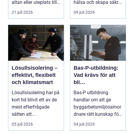
altan eller uteplats till
hälsa och skapa säkra
ett extra rum under
m...
21 juli 2026
09 juli 2026
somma...
Lösullsisolering –
Bas-P-utbildning:
effektivt, flexibelt
Vad krävs för att
och klimatsmart
bli
byggarbetsmiljösa
Lösullsisolering har på
Bas-P utbildning
mordnare?
kort tid blivit ett av de
handlar om att ge
mest efterfrågade
byggarbetsmiljösamor
sätten att...
dnare rätt kunskap för
att pla...
05 juli 2026
04 juli 2026