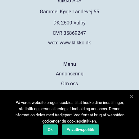
web:
www.klikko.dk
Menu
Annonsering
Om oss
Cookies
På vores website bruges cookies til at huske dine indstillinger,
Kontakta oss
statistik og personalisering af indhold og annoncer. Denne
Sitemap
information deles med tredjepart. Ved fortsat brug af websiden
godkender du cookiepolitikken.
Ok
Privatlivspolitik