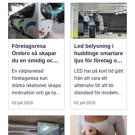
Företagsresa
Led belysning i
Örebro så skapar
huddinge smartare
du en smidig och
ljus för företag och
minnesvärd resa
fastigheter
En välplanerad
LED har på kort tid gått
för hela teamet
företagsresa kan
från att vara ett
stärka relationer, skapa
alternativ till att bli
motivation och ge ny
standard för modern
energi till både chefe...
belysning. Fö...
03 juli 2026
02 juli 2026