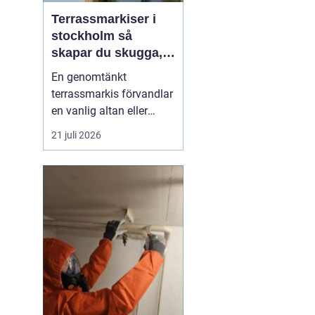
Terrassmarkiser i
stockholm så
skapar du skugga,
stil och komfort på
En genomtänkt
uteplatsen
terrassmarkis förvandlar
en vanlig altan eller
uteplats till ett extra rum
21 juli 2026
under sommarhalvåret. I
en stad som Stockholm,
där solen kan steka hårt
ena dagen och vinden ta
i nästa, är rätt solskydd
avgörande för att
uteplatsen ska använd...