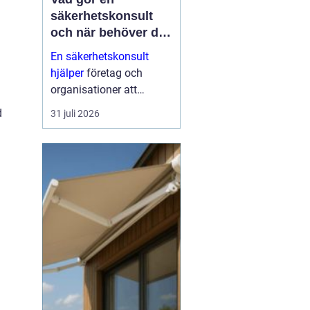
säkerhetskonsult
och när behöver du
en?
En säkerhetskonsult
hjälper
företag och
organisationer att
förebygga inbrott,
d
31 juli 2026
sabotage och andra
angrepp mot byggnader
och verksamheter. Fokus
ligger på fysisk säkerhet:
väggar, dörrar, glas, p...