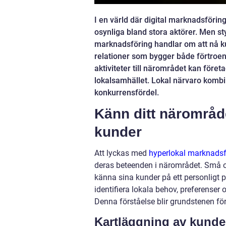
I en värld där digital marknadsföri
osynliga bland stora aktörer. Men st
marknadsföring handlar om att nå ku
relationer som bygger både förtroe
aktiviteter till närområdet kan föret
lokalsamhället. Lokal närvaro komb
konkurrensfördel.
Känn ditt närområde
kunder
Att lyckas med
hyperlokal marknadsf
deras beteenden i närområdet. Små oc
känna sina kunder på ett personligt 
identifiera lokala behov, preferenser
Denna förståelse blir grundstenen för 
Kartläggning av kunde