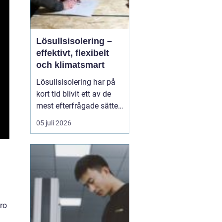
Lösullsisolering –
effektivt, flexibelt
och klimatsmart
Lösullsisolering har på
kort tid blivit ett av de
mest efterfrågade sätten
att isolera vindar, tak och
05 juli 2026
svåråtkomliga
utrymmen. Metoden
bygger på att man blåser
in isolerande material
ofta cellulosa, tr&au...
ro