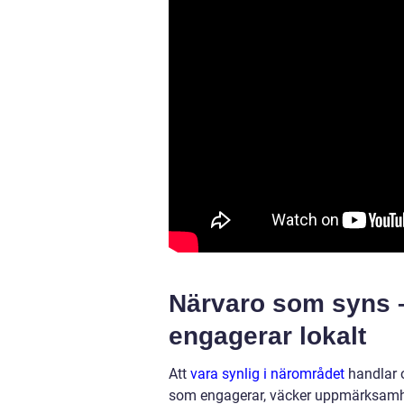
Närvaro som syns –
engagerar lokalt
Att
vara synlig i närområdet
handlar o
som engagerar, väcker uppmärksamhet