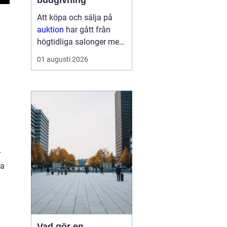
budgivning
Att köpa och sälja på
auktion
har gått från
l
högtidliga salonger med
ropande utropare till
01 augusti 2026
snabba klick på mobilen
hemma i soffan. Formen
har förändrats, men
kärnan är densamma:
mötet mellan säljare
som vill få u...
r
ra
Vad gör en