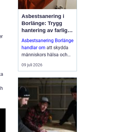
Asbestsanering i
Borlänge: Trygg
hantering av farliga
er
fibrer
Asbestsanering Borlänge
handlar om
att skydda
människors hälsa och
skapa säkra miljöer i
09 juli 2026
bostäder, skolor,
ka
industrier och kontor.
Nä...
ch