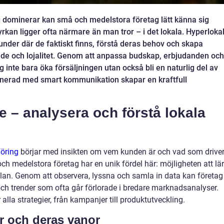
ng dominerar kan små och medelstora företag lätt känna sig
yrkan ligger ofta närmare än man tror – i det lokala. Hyperloka
nder där de faktiskt finns, förstå deras behov och skapa
nde och lojalitet. Genom att anpassa budskap, erbjudanden och
ag inte bara öka försäljningen utan också bli en naturlig del av
inerad med smart kommunikation skapar en kraftfull
 – analysera och förstå lokala
öring
börjar med insikten om vem kunden är och vad som drive
h medelstora företag har en unik fördel här: möjligheten att lä
plan. Genom att observera, lyssna och samla in data kan företag
 och trender som ofta går förlorade i bredare marknadsanalyser.
alla strategier, från kampanjer till produktutveckling.
r och deras vanor