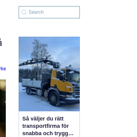
å
rke
Så väljer du rätt
transportfirma för
snabba och trygga