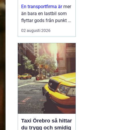
leveranser
En transportfirma är
mer
än bara en lastbil som
flyttar gods från punkt A
till punkt B. För många
02 augusti 2026
företag är den en
förlängning av den egna
verksamheten ett nav
som påverkar
kundnöjdhet, lönsamhet
och miljöpåverkan. ...
Taxi Örebro så hittar
du trygg och smidig