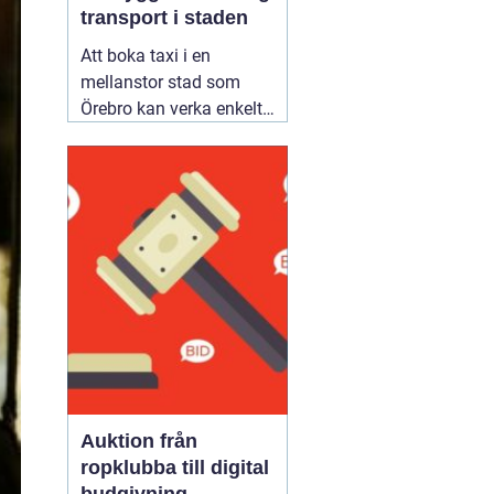
transport i staden
Att boka taxi i en
mellanstor stad som
Örebro kan verka enkelt.
Samtidigt vill många
resa tryggt, komma i tid
och slippa fundera över
priset i efterhand. Därför
blir valet av bolag
viktigare än man först
tror. Den som jämför
alternativ för
02 augusti
2026
Auktion från
ropklubba till digital