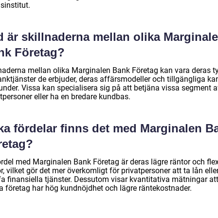
sinstitut.
 är skillnaderna mellan olika Marginal
nk Företag?
lnaderna mellan olika Marginalen Bank Företag kan vara deras t
nktjänster de erbjuder, deras affärsmodeller och tillgängliga ka
under. Vissa kan specialisera sig på att betjäna vissa segment a
atpersoner eller ha en bredare kundbas.
lka fördelar finns det med Marginalen B
retag?
ördel med Marginalen Bank Företag är deras lägre räntor och flex
or, vilket gör det mer överkomligt för privatpersoner att ta lån elle
a finansiella tjänster. Dessutom visar kvantitativa mätningar at
a företag har hög kundnöjdhet och lägre räntekostnader.