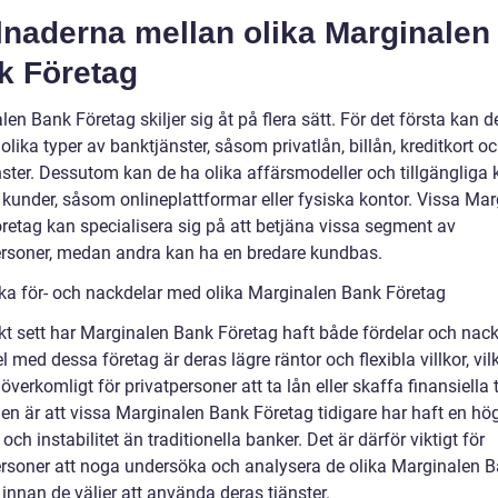
lnaderna mellan olika Marginalen
k Företag
en Bank Företag skiljer sig åt på flera sätt. För det första kan d
olika typer av banktjänster, såsom privatlån, billån, kreditkort o
nster. Dessutom kan de ha olika affärsmodeller och tillgängliga 
a kunder, såsom onlineplattformar eller fysiska kontor. Vissa Ma
retag kan specialisera sig på att betjäna vissa segment av
ersoner, medan andra kan ha en bredare kundbas.
ska för- och nackdelar med olika Marginalen Bank Företag
skt sett har Marginalen Bank Företag haft både fördelar och nack
l med dessa företag är deras lägre räntor och flexibla villkor, vil
överkomligt för privatpersoner att ta lån eller skaffa finansiella t
en är att vissa Marginalen Bank Företag tidigare har haft en hö
 och instabilitet än traditionella banker. Det är därför viktigt för
ersoner att noga undersöka och analysera de olika Marginalen 
innan de väljer att använda deras tjänster.