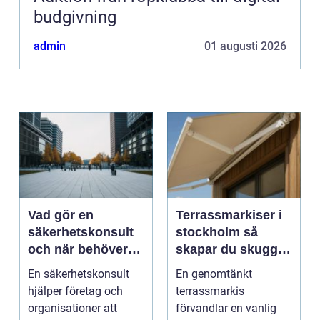
budgivning
admin
01 augusti 2026
Vad gör en
Terrassmarkiser i
säkerhetskonsult
stockholm så
och när behöver
skapar du skugga,
du en?
stil och komfort på
En säkerhetskonsult
En genomtänkt
uteplatsen
hjälper företag och
terrassmarkis
organisationer att
förvandlar en vanlig