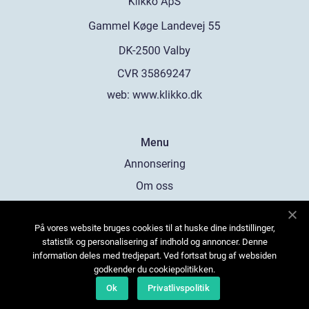
web:
www.klikko.dk
Menu
Annonsering
Om oss
Cookies
På vores website bruges cookies til at huske dine indstillinger,
Kontakta oss
statistik og personalisering af indhold og annoncer. Denne
Sitemap
information deles med tredjepart. Ved fortsat brug af websiden
godkender du cookiepolitikken.
Ok
Privatlivspolitik