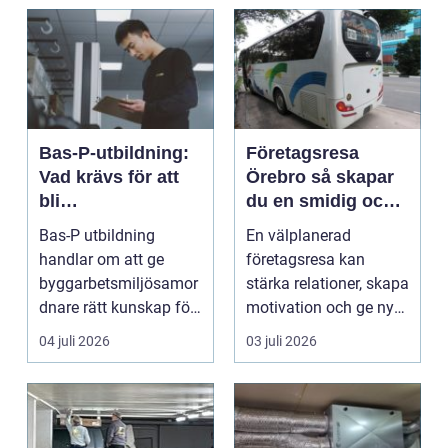
Bas-P-utbildning:
Företagsresa
Vad krävs för att
Örebro så skapar
bli
du en smidig och
byggarbetsmiljösa
minnesvärd resa
Bas-P utbildning
En välplanerad
mordnare?
för hela teamet
handlar om att ge
företagsresa kan
byggarbetsmiljösamor
stärka relationer, skapa
dnare rätt kunskap för
motivation och ge ny
att pla...
energi till både chefe...
04 juli 2026
03 juli 2026