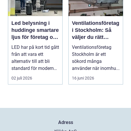
Led belysning i
Ventilationsföretag
huddinge smartare
i Stockholm: Så
ljus för företag och
väljer du rätt
fastigheter
partner för frisk
LED har på kort tid gått
Ventilationsföretag
luft inomhus
från att vara ett
Stockholm är ett
alternativ till att bli
sökord många
standard för modern
använder när inomhu...
belysning. Fö...
02 juli 2026
16 juni 2026
Adress