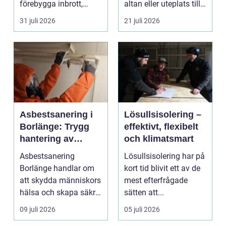
förebygga inbrott,
altan eller uteplats till
sabotage och andra
ett extra rum under
31 juli 2026
21 juli 2026
ang...
somma...
Asbestsanering i
Lösullsisolering –
Borlänge: Trygg
effektivt, flexibelt
hantering av
och klimatsmart
farliga fibrer
Asbestsanering
Lösullsisolering har på
Borlänge handlar om
kort tid blivit ett av de
att skydda människors
mest efterfrågade
hälsa och skapa säkra
sätten att...
m...
09 juli 2026
05 juli 2026