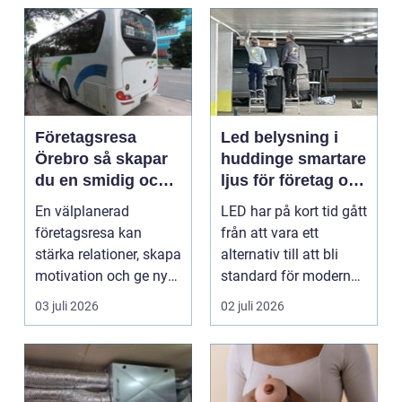
Företagsresa
Led belysning i
Örebro så skapar
huddinge smartare
du en smidig och
ljus för företag och
minnesvärd resa
fastigheter
En välplanerad
LED har på kort tid gått
för hela teamet
företagsresa kan
från att vara ett
stärka relationer, skapa
alternativ till att bli
motivation och ge ny
standard för modern
energi till både chefe...
belysning. Fö...
03 juli 2026
02 juli 2026