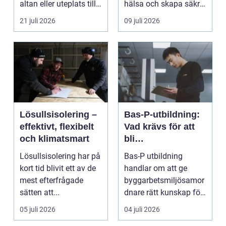
altan eller uteplats till
hälsa och skapa säkra
ett extra rum under
m...
21 juli 2026
09 juli 2026
somma...
Lösullsisolering –
Bas-P-utbildning:
effektivt, flexibelt
Vad krävs för att
och klimatsmart
bli
byggarbetsmiljösa
Lösullsisolering har på
Bas-P utbildning
mordnare?
kort tid blivit ett av de
handlar om att ge
mest efterfrågade
byggarbetsmiljösamor
sätten att...
dnare rätt kunskap för
att pla...
05 juli 2026
04 juli 2026