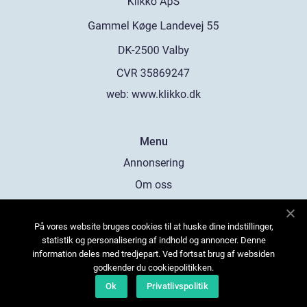
web:
www.klikko.dk
Menu
Annonsering
Om oss
Cookies
På vores website bruges cookies til at huske dine indstillinger,
Kontakta oss
statistik og personalisering af indhold og annoncer. Denne
Sitemap
information deles med tredjepart. Ved fortsat brug af websiden
godkender du cookiepolitikken.
Ok
Privatlivspolitik