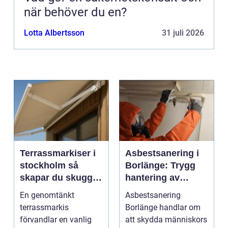
när behöver du en?
Lotta Albertsson
31 juli 2026
Terrassmarkiser i
Asbestsanering i
stockholm så
Borlänge: Trygg
skapar du skugga,
hantering av
stil och komfort på
farliga fibrer
En genomtänkt
Asbestsanering
uteplatsen
terrassmarkis
Borlänge handlar om
förvandlar en vanlig
att skydda människors