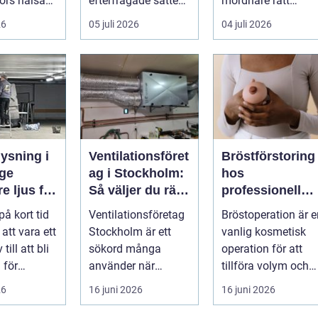
ors hälsa
efterfrågade sätten
mordnare rätt
a säkra
att...
kunskap för att
26
05 juli 2026
04 juli 2026
pla...
ysning i
Ventilationsföret
Bröstförstoring
ge
ag i Stockholm:
hos
e ljus för
Så väljer du rätt
professionell
g och
partner för frisk
klinik i
på kort tid
Ventilationsföretag
Bröstoperation är e
eter
luft inomhus
Stockholm
 att vara ett
Stockholm är ett
vanlig kosmetisk
 till att bli
sökord många
operation för att
 för
använder när
tillföra volym och
elysning.
inomhu...
skapa...
26
16 juni 2026
16 juni 2026