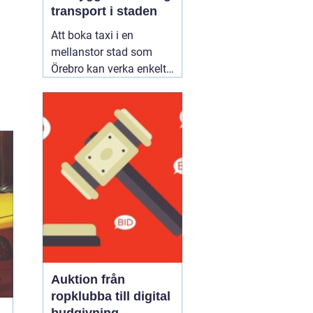
transport i staden
Att boka taxi i en
mellanstor stad som
Örebro kan verka enkelt.
Samtidigt vill många
resa tryggt, komma i tid
och slippa fundera över
priset i efterhand. Därför
blir valet av bolag
viktigare än man först
tror. Den som jämför
alternativ för
02 augusti
2026
Auktion från
ropklubba till digital