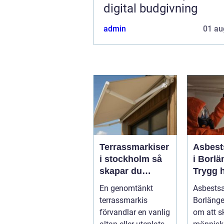
digital budgivning
admin
01 au
Terrassmarkiser
Asbest
i stockholm så
i Borlä
skapar du
Trygg 
skugga, stil och
av farli
En genomtänkt
Asbests
komfort på
terrassmarkis
Borlänge
uteplatsen
förvandlar en vanlig
om att 