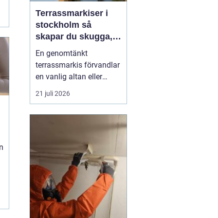
Terrassmarkiser i
stockholm så
skapar du skugga,
stil och komfort på
En genomtänkt
uteplatsen
terrassmarkis förvandlar
en vanlig altan eller
uteplats till ett extra rum
21 juli 2026
under sommarhalvåret. I
en stad som Stockholm,
där solen kan steka hårt
ena dagen och vinden ta
i nästa, är rätt solskydd
n
avgörande för att
uteplatsen ska använd...