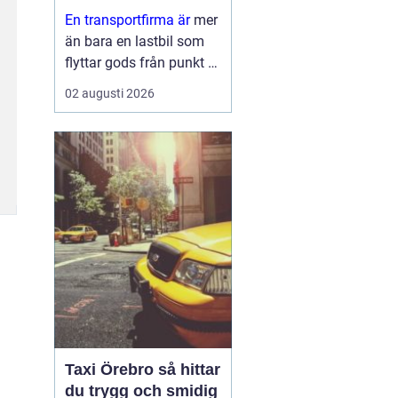
leveranser
En transportfirma är
mer
än bara en lastbil som
flyttar gods från punkt A
till punkt B. För många
02 augusti 2026
företag är den en
förlängning av den egna
verksamheten ett nav
som påverkar
kundnöjdhet, lönsamhet
och miljöpåverkan. ...
Taxi Örebro så hittar
du trygg och smidig