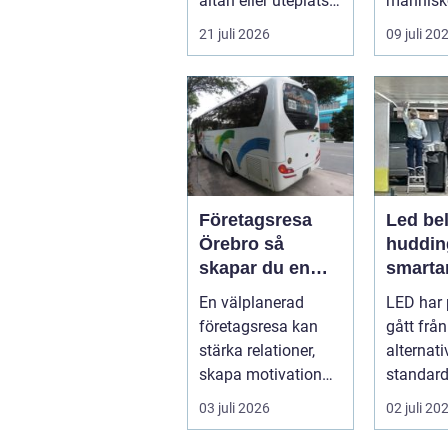
altan eller uteplats
människ
till ett extra rum
och skap
21 juli 2026
09 juli 20
under somma...
m...
Företagsresa
Led bel
Örebro så
huddin
skapar du en
smartar
smidig och
företa
En välplanerad
LED har 
minnesvärd resa
fastigh
företagsresa kan
gått från
för hela teamet
stärka relationer,
alternativ
skapa motivation
standard
och ge ny energi till
modern b
03 juli 2026
02 juli 20
både chefe...
Fö...