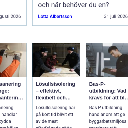
och när behöver du en?
gusti 2026
Lotta Albertsson
31 juli 2026
sanering
Lösullsisolering
Bas-P-
nge:
– effektivt,
utbildning: Vad
hantering
flexibelt och
krävs för att bli
ga fibrer
klimatsmart
byggarbetsmilj
anering
Lösullsisolering har
Bas-P utbildning
samordnare?
 handlar
på kort tid blivit ett
handlar om att ge
skydda
av de mest
byggarbetsmiljösa