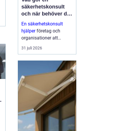
säkerhetskonsult
och när behöver du
en?
En säkerhetskonsult
hjälper
företag och
organisationer att
förebygga inbrott,
31 juli 2026
sabotage och andra
angrepp mot byggnader
och verksamheter. Fokus
ligger på fysisk säkerhet:
väggar, dörrar, glas, p...
ö