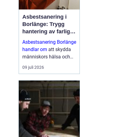
Asbestsanering i
Borlänge: Trygg
hantering av farliga
fibrer
Asbestsanering Borlänge
handlar om
att skydda
människors hälsa och
skapa säkra miljöer i
09 juli 2026
bostäder, skolor,
industrier och kontor.
Nä...