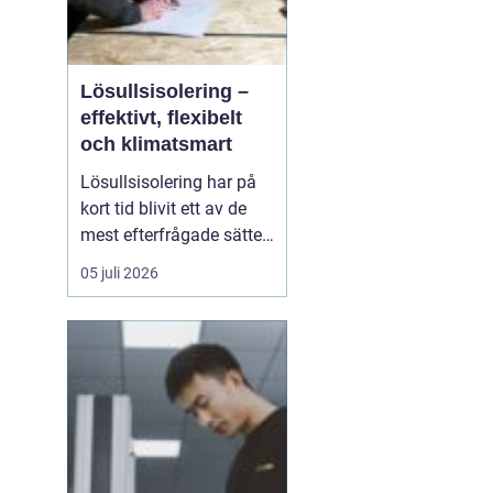
Lösullsisolering –
effektivt, flexibelt
och klimatsmart
Lösullsisolering har på
kort tid blivit ett av de
mest efterfrågade sätten
att isolera vindar, tak och
05 juli 2026
svåråtkomliga
utrymmen. Metoden
bygger på att man blåser
in isolerande material
ofta cellulosa, tr&au...