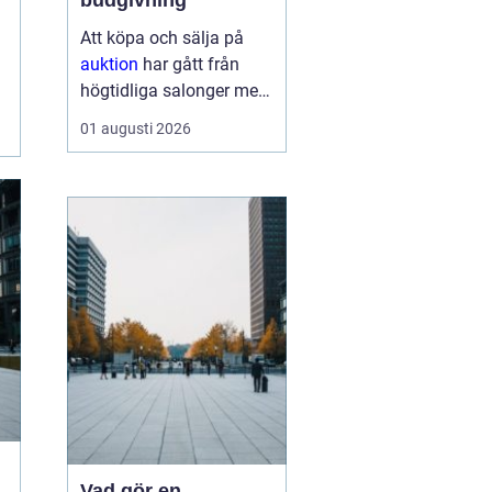
budgivning
Att köpa och sälja på
auktion
har gått från
högtidliga salonger med
ropande utropare till
01 augusti 2026
snabba klick på mobilen
hemma i soffan. Formen
har förändrats, men
kärnan är densamma:
mötet mellan säljare
som vill få u...
Vad gör en