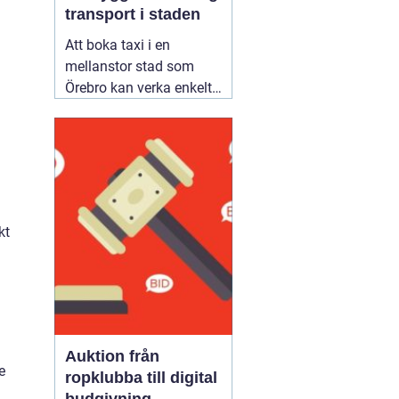
transport i staden
Att boka taxi i en
mellanstor stad som
Örebro kan verka enkelt.
Samtidigt vill många
resa tryggt, komma i tid
och slippa fundera över
priset i efterhand. Därför
blir valet av bolag
viktigare än man först
kt
tror. Den som jämför
alternativ för
02 augusti
2026
Auktion från
e
ropklubba till digital