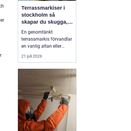
ch
Terrassmarkiser i
stockholm så
er
skapar du skugga,
stil och komfort på
En genomtänkt
uteplatsen
terrassmarkis förvandlar
en vanlig altan eller
uteplats till ett extra rum
r
21 juli 2026
under sommarhalvåret. I
en stad som Stockholm,
där solen kan steka hårt
ena dagen och vinden ta
i nästa, är rätt solskydd
avgörande för att
uteplatsen ska använd...