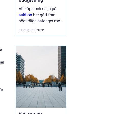
budgivning
Att köpa och sälja på
auktion
har gått från
högtidliga salonger med
ropande utropare till
01 augusti 2026
snabba klick på mobilen
hemma i soffan. Formen
har förändrats, men
ör
kärnan är densamma:
mötet mellan säljare
ser
som vill få u...
är
Vad gör en