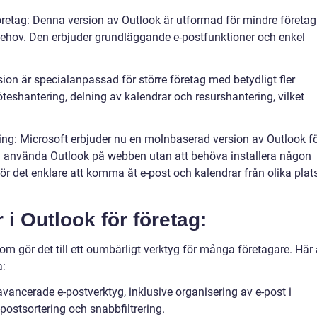
retag: Denna version av Outlook är utformad för mindre företag
hov. Den erbjuder grundläggande e-postfunktioner och enkel
sion är specialanpassad för större företag med betydligt fler
eshantering, delning av kalendrar och resurshantering, vilket
ng: Microsoft erbjuder nu en molnbaserad version av Outlook f
an använda Outlook på webben utan att behöva installera någon
r det enklare att komma åt e-post och kalendrar från olika plat
 i Outlook för företag:
om gör det till ett oumbärligt verktyg för många företagare. Här 
a:
avancerade e-postverktyg, inklusive organisering av e-post i
postsortering och snabbfiltrering.