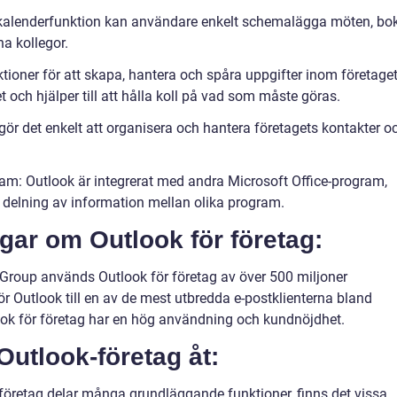
 kalenderfunktion kan användare enkelt schemalägga möten, bo
a kollegor.
tioner för att skapa, hantera och spåra uppgifter inom företaget
 och hjälper till att hålla koll på vad som måste göras.
gör det enkelt att organisera och hantera företagets kontakter o
ram: Outlook är integrerat med andra Microsoft Office-program,
 delning av information mellan olika program.
gar om Outlook för företag:
 Group används Outlook för företag av över 500 miljoner
r Outlook till en av de mest utbredda e-postklienterna bland
ook för företag har en hög användning och kundnöjdhet.
 Outlook-företag åt:
-företag delar många grundläggande funktioner, finns det vissa