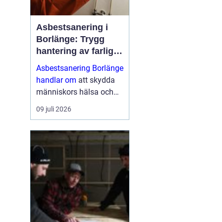
Asbestsanering i
Borlänge: Trygg
hantering av farliga
fibrer
Asbestsanering Borlänge
handlar om
att skydda
människors hälsa och
skapa säkra miljöer i
09 juli 2026
bostäder, skolor,
industrier och kontor.
Nä...