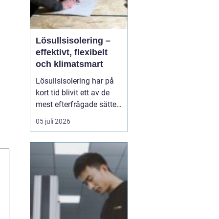
Lösullsisolering –
effektivt, flexibelt
och klimatsmart
Lösullsisolering har på
kort tid blivit ett av de
mest efterfrågade sätten
att isolera vindar, tak och
05 juli 2026
svåråtkomliga
utrymmen. Metoden
bygger på att man blåser
in isolerande material
ofta cellulosa, tr&au...