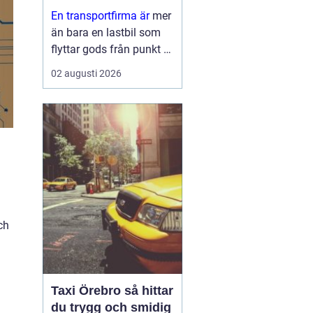
leveranser
En transportfirma är
mer
än bara en lastbil som
flyttar gods från punkt A
till punkt B. För många
02 augusti 2026
företag är den en
förlängning av den egna
verksamheten ett nav
som påverkar
kundnöjdhet, lönsamhet
och miljöpåverkan. ...
ch
Taxi Örebro så hittar
du trygg och smidig