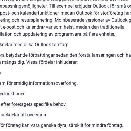
 anpassningsmöjligheter. Till exempel erbjuder Outlook för små o
ost- och kalenderfunktioner, medan Outlook för storföretag har
ering och resursplanering. Molnbaserade versioner av Outlook g
åt e-post och kalendrar var som helst, medan den traditionella
llation och uppdatering av programvara på flera enheter.
kdelar med olika Outlook-företag:
era betydande förbättringar sedan den första lanseringen och ha
 mångsidig. Vissa fördelar inkluderar:
n.
am för smidig informationsoverföring.
rfunktioner.
fter företagets specifika behov.
nackdelar att överväga:
ör företag kan vara ganska dyra, särskilt för mindre företag.