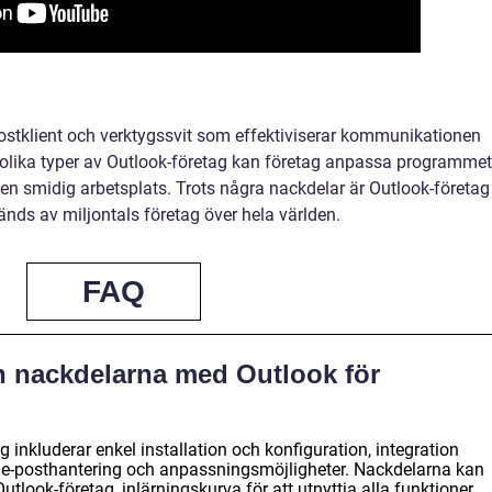
-postklient och verktygssvit som effektiviserar kommunikationen
 olika typer av Outlook-företag kan företag anpassa programmet
 en smidig arbetsplats. Trots några nackdelar är Outlook-företag
nds av miljontals företag över hela världen.
FAQ
h nackdelarna med Outlook för
 inkluderar enkel installation och konfiguration, integration
 e-posthantering och anpassningsmöjligheter. Nackdelarna kan
utlook-företag, inlärningskurva för att utnyttja alla funktioner