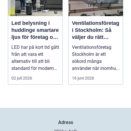
Led belysning i
Ventilationsföretag
huddinge smartare
i Stockholm: Så
ljus för företag och
väljer du rätt
fastigheter
partner för frisk
LED har på kort tid gått
Ventilationsföretag
luft inomhus
från att vara ett
Stockholm är ett
alternativ till att bli
sökord många
standard för modern
använder när inomhu...
belysning. Fö...
02 juli 2026
16 juni 2026
Adress