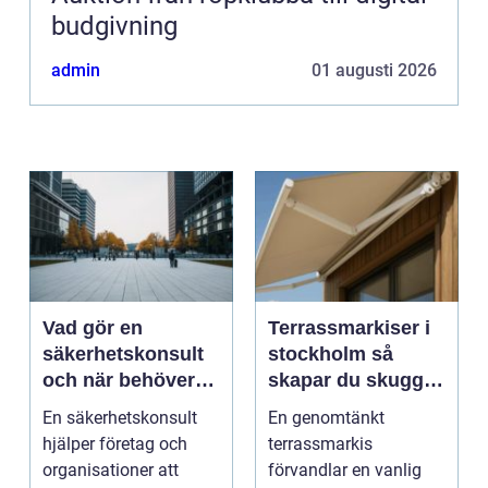
budgivning
admin
01 augusti 2026
Vad gör en
Terrassmarkiser i
säkerhetskonsult
stockholm så
och när behöver
skapar du skugga,
du en?
stil och komfort på
En säkerhetskonsult
En genomtänkt
uteplatsen
hjälper företag och
terrassmarkis
organisationer att
förvandlar en vanlig