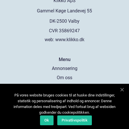
web:
www.klikko.dk
Menu
Annonsering
Om oss
Cookies
På vores website bruges cookies til at huske dine indstillinger,
Kontakta oss
statistik og personalisering af indhold og annoncer. Denne
Sitemap
information deles med tredjepart. Ved fortsat brug af websiden
godkender du cookiepolitikken.
Ok
Privatlivspolitik