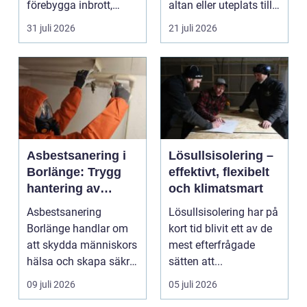
förebygga inbrott,
altan eller uteplats till
sabotage och andra
ett extra rum under
31 juli 2026
21 juli 2026
ang...
somma...
Asbestsanering i
Lösullsisolering –
Borlänge: Trygg
effektivt, flexibelt
hantering av
och klimatsmart
farliga fibrer
Asbestsanering
Lösullsisolering har på
Borlänge handlar om
kort tid blivit ett av de
att skydda människors
mest efterfrågade
hälsa och skapa säkra
sätten att...
m...
09 juli 2026
05 juli 2026