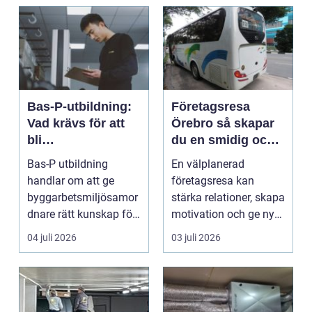
Bas-P-utbildning:
Företagsresa
Vad krävs för att
Örebro så skapar
bli
du en smidig och
byggarbetsmiljösa
minnesvärd resa
Bas-P utbildning
En välplanerad
mordnare?
för hela teamet
handlar om att ge
företagsresa kan
byggarbetsmiljösamor
stärka relationer, skapa
dnare rätt kunskap för
motivation och ge ny
att pla...
energi till både chefe...
04 juli 2026
03 juli 2026