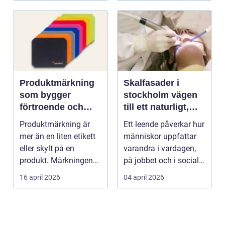
Produktmärkning
Skalfasader i
som bygger
stockholm vägen
förtroende och
till ett naturligt,
stärker varumärket
hållbart leende
Produktmärkning är
Ett leende påverkar hur
mer än en liten etikett
människor uppfattar
eller skylt på en
varandra i vardagen,
produkt. Märkningen
på jobbet och i sociala
berättar för använd...
sammanhang....
16 april 2026
04 april 2026