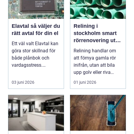
Elavtal så väljer du
Relining i
rätt avtal för din el
stockholm smart
rörrenovering utan
Ett väl valt Elavtal kan
onödiga ingrepp
göra stor skillnad för
Relining handlar om
både plånbok och
att förnya gamla rör
vardagsstress.
inifrån, utan att bila
Elpriserna rör sig s...
upp golv eller riva
väggar. I en sta...
03 juni 2026
01 juni 2026