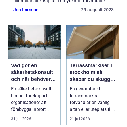
tillhandahåller kapital i utbyte mot förväntade
framtida inkomster. I denna artikel kommer vi att
Jon Larsson
29 augusti 2023
djupdyka i världen ...
Vad gör en
Terrassmarkiser i
säkerhetskonsult
stockholm så
och när behöver
skapar du skugga,
du en?
stil och komfort på
En säkerhetskonsult
En genomtänkt
uteplatsen
hjälper företag och
terrassmarkis
organisationer att
förvandlar en vanlig
förebygga inbrott,
altan eller uteplats till
sabotage och andra
ett extra rum under
31 juli 2026
21 juli 2026
ang...
somma...