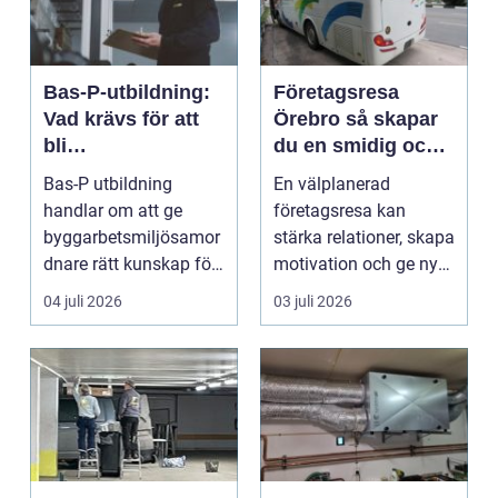
Bas-P-utbildning:
Företagsresa
Vad krävs för att
Örebro så skapar
bli
du en smidig och
byggarbetsmiljösa
minnesvärd resa
Bas-P utbildning
En välplanerad
mordnare?
för hela teamet
handlar om att ge
företagsresa kan
byggarbetsmiljösamor
stärka relationer, skapa
dnare rätt kunskap för
motivation och ge ny
att pla...
energi till både chefe...
04 juli 2026
03 juli 2026