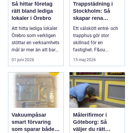
Så hittar företag
Trappstädning i
rätt bland lediga
Stockholm: Så
lokaler i Örebro
skapar rena
trapphus tryggare
Att hitta lediga lokaler
Ett välskött entré- och
fastigheter
Örebro som verkligen
trapphus gör stor
stöttar en verksamhets
skillnad för en
mål är mer än att bara
fastighet. F&ou...
jämföra ...
01 juni 2026
15 maj 2026
Vakuumpåsar
Målerifirmor i
smart förvaring
Göteborg: Så
som sparar både
väljer du rätt