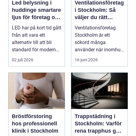
Led belysning i
Ventilationsföretag
huddinge smartare
i Stockholm: Så
ljus för företag och
väljer du rätt
fastigheter
partner för frisk
LED har på kort tid gått
Ventilationsföretag
luft inomhus
från att vara ett
Stockholm är ett
alternativ till att bli
sökord många
standard för modern
använder när inomhu...
belysning. Fö...
02 juli 2026
16 juni 2026
Bröstförstoring
Trappstädning i
hos professionell
Stockholm: Varför
klinik i Stockholm
rena trapphus gör