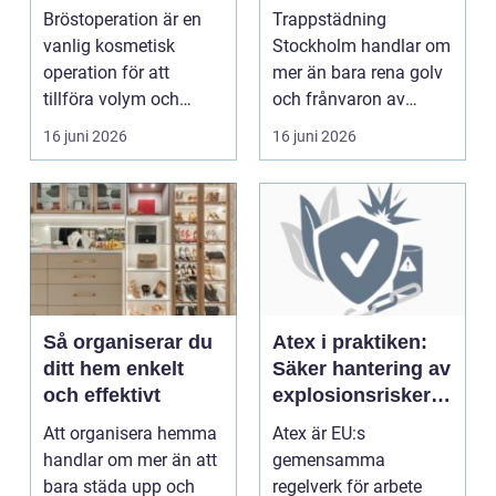
sådan skillnad
Bröstoperation är en
Trappstädning
vanlig kosmetisk
Stockholm handlar om
operation för att
mer än bara rena golv
tillföra volym och
och frånvaron av
skapa...
damm. Ett ...
16 juni 2026
16 juni 2026
Så organiserar du
Atex i praktiken:
ditt hem enkelt
Säker hantering av
och effektivt
explosionsrisker i
industrin
Att organisera hemma
Atex är EU:s
handlar om mer än att
gemensamma
bara städa upp och
regelverk för arbete