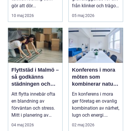
gör att dör...
från klinker och trägolv
till industrigolv och ...
10 maj 2026
05 maj 2026
Flyttstäd i Malmö –
Konferens i mora
så godkänns
möten som
städningen och
kombinerar natur,
undviks onödiga
fokus och
Att flytta innebär ofta
En konferens i mora
konflikter
upplevelser
en blandning av
ger företag en ovanlig
förväntan och stress.
kombination av närhet,
Mitt i planering av
lugn och energi.
adr...
Staden är lagom s...
04 maj 2026
02 maj 2026