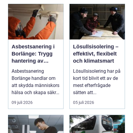
Asbestsanering i
Lösullsisolering –
Borlänge: Trygg
effektivt, flexibelt
hantering av
och klimatsmart
farliga fibrer
Asbestsanering
Lösullsisolering har på
Borlänge handlar om
kort tid blivit ett av de
att skydda människors
mest efterfrågade
hälsa och skapa säkra
sätten att...
m...
09 juli 2026
05 juli 2026