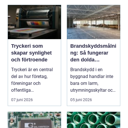
Tryckeri som
Brandskyddsmålni
skapar synlighet
ng: Så fungerar
och förtroende
den dolda
räddaren i
Tryckeri är en central
Brandskydd i en
byggnaden
del av hur företag,
byggnad handlar inte
föreningar och
bara om larm,
offentliga
utrymningsskyltar och
verksamheter
släckare. Den bär...
07 juni 2026
05 juni 2026
kommunicerar sitt ...