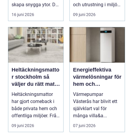
skapa snygga ytor. Det
och utrustning i miljöer
ä...
där explos...
16 juni 2026
09 juni 2026
Heltäckningsmatto
Energieffektiva
r stockholm så
värmelösningar för
väljer du rätt matta
hem och
till hem och kontor
fastigheter
Heltäckningsmattor
Värmepumpar
har gjort comeback i
Västerås har blivit ett
både privata hem och
självklart val för
offentliga miljöer. Från
många villa&a...
att ha förknip...
09 juni 2026
07 juni 2026