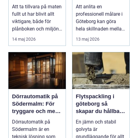
mat och pengar
måleriföretag för
Att ta tillvara på maten
Att anlita en
ditt projekt
fullt ut har blivit allt
professionell målare i
viktigare, både för
Göteborg kan göra
plånboken och miljön.
hela skillnaden mellan
Här spel...
ett ha...
14 maj 2026
13 maj 2026
Dörrautomatik på
Flytspackling i
Södermalm: För
göteborg så
tryggare och mer
skapar du hållbara
tillgängliga miljöer
och jämna golv
Dörrautomatik på
En jämn och stabil
Södermalm är en
golvyta är
teknisk lösning som
grundläggande för allt