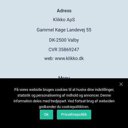
Adress
web:
www.klikko.dk
Menu
Annonsering
På vores website bruges cookies til at huske dine indstillinger,
statistik og personalisering af indhold og annoncer. Denne
Om oss
information deles med tredjepart. Ved fortsat brug af websiden
Cookies
godkender du cookiepolitikken.
Kontakta oss
Ok
Privatlivspolitik
Sitemap