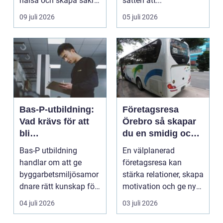
hälsa och skapa säkra
sätten att...
m...
09 juli 2026
05 juli 2026
Bas-P-utbildning:
Företagsresa
Vad krävs för att
Örebro så skapar
bli
du en smidig och
byggarbetsmiljösa
minnesvärd resa
Bas-P utbildning
En välplanerad
mordnare?
för hela teamet
handlar om att ge
företagsresa kan
byggarbetsmiljösamor
stärka relationer, skapa
dnare rätt kunskap för
motivation och ge ny
att pla...
energi till både chefe...
04 juli 2026
03 juli 2026