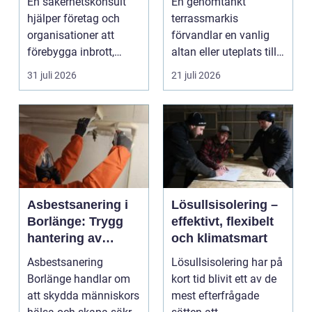
En säkerhetskonsult
En genomtänkt
uteplatsen
hjälper företag och
terrassmarkis
organisationer att
förvandlar en vanlig
förebygga inbrott,
altan eller uteplats till
sabotage och andra
ett extra rum under
31 juli 2026
21 juli 2026
ang...
somma...
Asbestsanering i
Lösullsisolering –
Borlänge: Trygg
effektivt, flexibelt
hantering av
och klimatsmart
farliga fibrer
Asbestsanering
Lösullsisolering har på
Borlänge handlar om
kort tid blivit ett av de
att skydda människors
mest efterfrågade