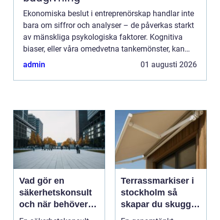
Ekonomiska beslut i entreprenörskap handlar inte
bara om siffror och analyser – de påverkas starkt
av mänskliga psykologiska faktorer. Kognitiva
biaser, eller våra omedvetna tankemönster, kan
leda till överoptimi...
admin
01 augusti 2026
Vad gör en
Terrassmarkiser i
säkerhetskonsult
stockholm så
och när behöver
skapar du skugga,
du en?
stil och komfort på