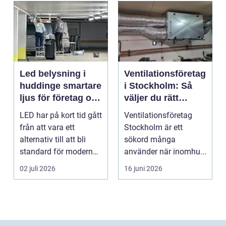
Led belysning i
Ventilationsföretag
huddinge smartare
i Stockholm: Så
ljus för företag och
väljer du rätt
fastigheter
partner för frisk
LED har på kort tid gått
Ventilationsföretag
luft inomhus
från att vara ett
Stockholm är ett
alternativ till att bli
sökord många
standard för modern
använder när inomhu...
belysning. Fö...
02 juli 2026
16 juni 2026