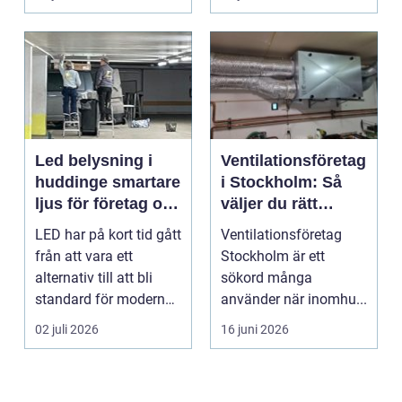
Led belysning i
Ventilationsföretag
huddinge smartare
i Stockholm: Så
ljus för företag och
väljer du rätt
fastigheter
partner för frisk
LED har på kort tid gått
Ventilationsföretag
luft inomhus
från att vara ett
Stockholm är ett
alternativ till att bli
sökord många
standard för modern
använder när inomhu...
belysning. Fö...
02 juli 2026
16 juni 2026