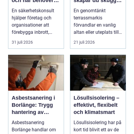
och när behöver
skapar du skugga,
du en?
stil och komfort på
En säkerhetskonsult
En genomtänkt
uteplatsen
hjälper företag och
terrassmarkis
organisationer att
förvandlar en vanlig
förebygga inbrott,
altan eller uteplats till
sabotage och andra
ett extra rum under
31 juli 2026
21 juli 2026
ang...
somma...
Asbestsanering i
Lösullsisolering –
Borlänge: Trygg
effektivt, flexibelt
hantering av
och klimatsmart
farliga fibrer
Asbestsanering
Lösullsisolering har på
Borlänge handlar om
kort tid blivit ett av de