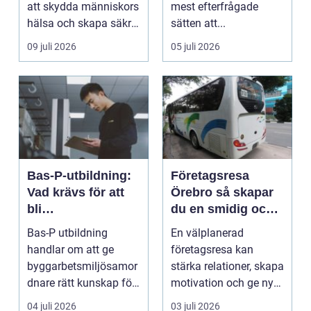
att skydda människors
mest efterfrågade
hälsa och skapa säkra
sätten att...
m...
09 juli 2026
05 juli 2026
Bas-P-utbildning:
Företagsresa
Vad krävs för att
Örebro så skapar
bli
du en smidig och
byggarbetsmiljösa
minnesvärd resa
Bas-P utbildning
En välplanerad
mordnare?
för hela teamet
handlar om att ge
företagsresa kan
byggarbetsmiljösamor
stärka relationer, skapa
dnare rätt kunskap för
motivation och ge ny
att pla...
energi till både chefe...
04 juli 2026
03 juli 2026