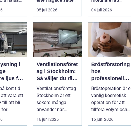
ors hälsa
efterfrågade sätten
mordnare rätt
a säkra
att...
kunskap för att
26
05 juli 2026
04 juli 2026
pla...
ysning i
Ventilationsföret
Bröstförstoring
ge
ag i Stockholm:
hos
e ljus för
Så väljer du rätt
professionell
g och
partner för frisk
klinik i
på kort tid
Ventilationsföretag
Bröstoperation är e
eter
luft inomhus
Stockholm
 att vara ett
Stockholm är ett
vanlig kosmetisk
 till att bli
sökord många
operation för att
 för
använder när
tillföra volym och
elysning.
inomhu...
skapa...
26
16 juni 2026
16 juni 2026