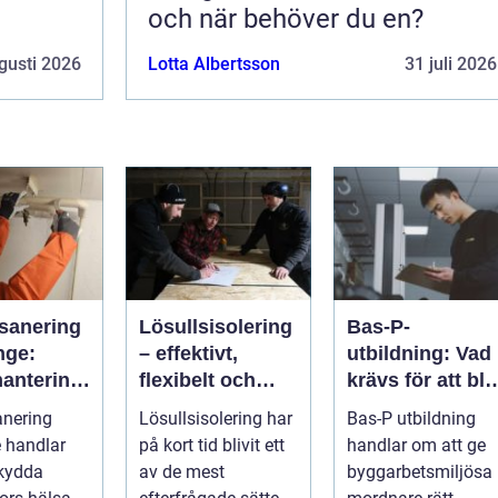
och när behöver du en?
gusti 2026
Lotta Albertsson
31 juli 2026
sanering
Lösullsisolering
Bas-P-
nge:
– effektivt,
utbildning: Vad
hantering
flexibelt och
krävs för att bli
ga fibrer
klimatsmart
byggarbetsmilj
anering
Lösullsisolering har
Bas-P utbildning
samordnare?
 handlar
på kort tid blivit ett
handlar om att ge
skydda
av de mest
byggarbetsmiljösa