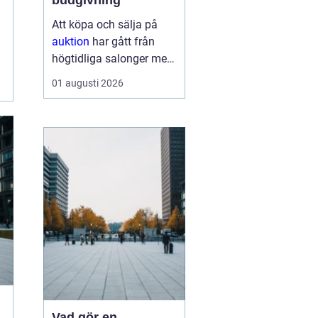
budgivning
Att köpa och sälja på
auktion
har gått från
högtidliga salonger med
ropande utropare till
01 augusti 2026
snabba klick på mobilen
hemma i soffan. Formen
har förändrats, men
kärnan är densamma:
mötet mellan säljare
som vill få u...
Vad gör en