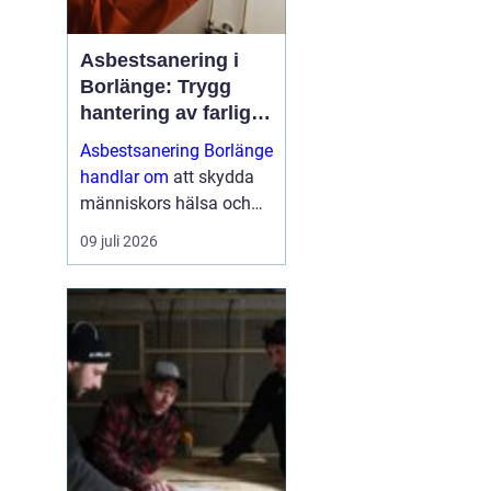
Asbestsanering i
Borlänge: Trygg
hantering av farliga
fibrer
Asbestsanering Borlänge
handlar om
att skydda
människors hälsa och
skapa säkra miljöer i
09 juli 2026
bostäder, skolor,
industrier och kontor.
Nä...