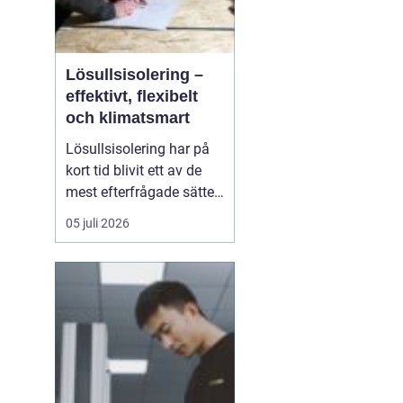
Lösullsisolering –
effektivt, flexibelt
och klimatsmart
Lösullsisolering har på
kort tid blivit ett av de
mest efterfrågade sätten
att isolera vindar, tak och
05 juli 2026
svåråtkomliga
utrymmen. Metoden
bygger på att man blåser
in isolerande material
ofta cellulosa, tr&au...