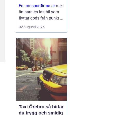
leveranser
En transportfirma är
mer
än bara en lastbil som
flyttar gods från punkt A
till punkt B. För många
02 augusti 2026
företag är den en
förlängning av den egna
verksamheten ett nav
som påverkar
kundnöjdhet, lönsamhet
och miljöpåverkan. ...
Taxi Örebro så hittar
du trygg och smidig