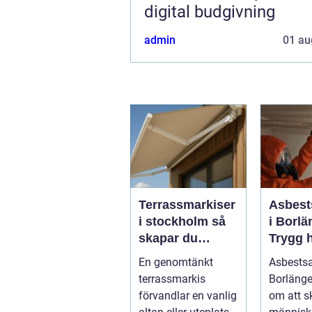
digital budgivning
admin
01 au
Terrassmarkiser
Asbest
i stockholm så
i Borlä
skapar du
Trygg 
skugga, stil och
av farli
En genomtänkt
Asbests
komfort på
terrassmarkis
Borlänge
uteplatsen
förvandlar en vanlig
om att 