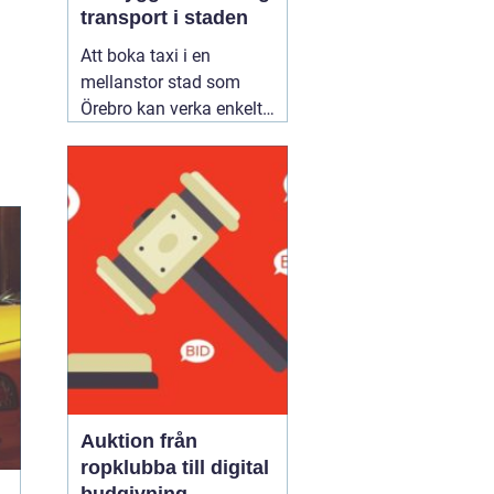
transport i staden
Att boka taxi i en
mellanstor stad som
Örebro kan verka enkelt.
Samtidigt vill många
resa tryggt, komma i tid
och slippa fundera över
priset i efterhand. Därför
blir valet av bolag
viktigare än man först
tror. Den som jämför
alternativ för
02 augusti
2026
Auktion från
ropklubba till digital