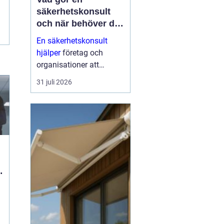
säkerhetskonsult
och när behöver du
en?
En säkerhetskonsult
hjälper
företag och
organisationer att
förebygga inbrott,
31 juli 2026
sabotage och andra
angrepp mot byggnader
och verksamheter. Fokus
ligger på fysisk säkerhet:
väggar, dörrar, glas, p...
ö