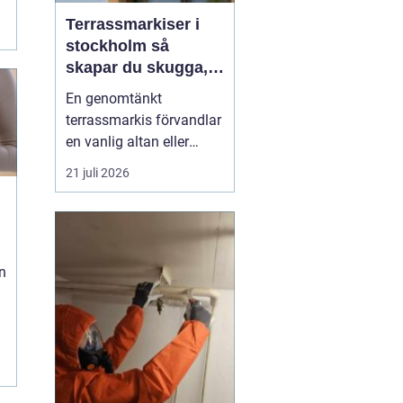
Terrassmarkiser i
stockholm så
skapar du skugga,
stil och komfort på
En genomtänkt
uteplatsen
terrassmarkis förvandlar
en vanlig altan eller
uteplats till ett extra rum
21 juli 2026
under sommarhalvåret. I
en stad som Stockholm,
där solen kan steka hårt
ena dagen och vinden ta
i nästa, är rätt solskydd
n
avgörande för att
uteplatsen ska använd...