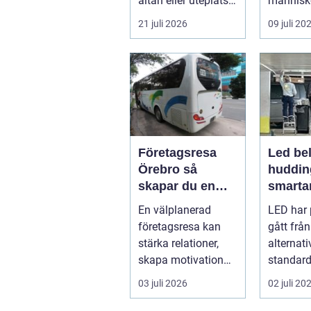
altan eller uteplats
människ
till ett extra rum
och skap
21 juli 2026
09 juli 20
under somma...
m...
Företagsresa
Led bel
Örebro så
huddin
skapar du en
smartar
smidig och
företa
En välplanerad
LED har 
minnesvärd resa
fastigh
företagsresa kan
gått från
för hela teamet
stärka relationer,
alternativ
skapa motivation
standard
och ge ny energi till
modern b
03 juli 2026
02 juli 20
både chefe...
Fö...