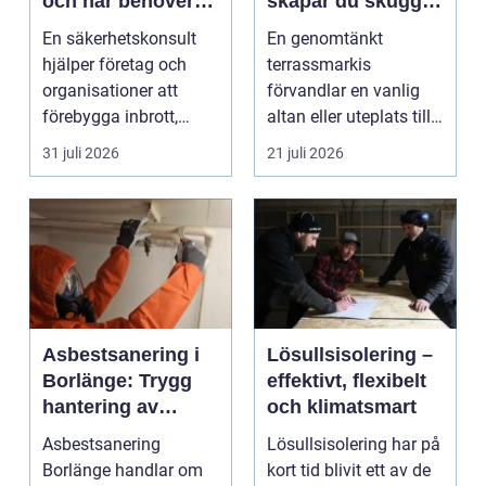
och när behöver
skapar du skugga,
du en?
stil och komfort på
En säkerhetskonsult
En genomtänkt
uteplatsen
hjälper företag och
terrassmarkis
organisationer att
förvandlar en vanlig
förebygga inbrott,
altan eller uteplats till
sabotage och andra
ett extra rum under
31 juli 2026
21 juli 2026
ang...
somma...
Asbestsanering i
Lösullsisolering –
Borlänge: Trygg
effektivt, flexibelt
hantering av
och klimatsmart
farliga fibrer
Asbestsanering
Lösullsisolering har på
Borlänge handlar om
kort tid blivit ett av de