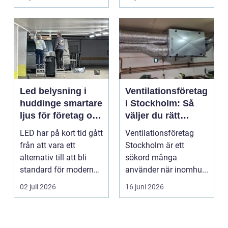
Led belysning i
Ventilationsföretag
huddinge smartare
i Stockholm: Så
ljus för företag och
väljer du rätt
fastigheter
partner för frisk
LED har på kort tid gått
Ventilationsföretag
luft inomhus
från att vara ett
Stockholm är ett
alternativ till att bli
sökord många
standard för modern
använder när inomhu...
belysning. Fö...
02 juli 2026
16 juni 2026