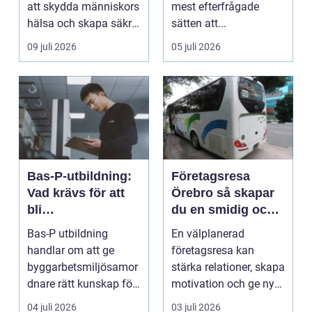
att skydda människors
mest efterfrågade
hälsa och skapa säkra
sätten att...
m...
09 juli 2026
05 juli 2026
Bas-P-utbildning:
Företagsresa
Vad krävs för att
Örebro så skapar
bli
du en smidig och
byggarbetsmiljösa
minnesvärd resa
Bas-P utbildning
En välplanerad
mordnare?
för hela teamet
handlar om att ge
företagsresa kan
byggarbetsmiljösamor
stärka relationer, skapa
dnare rätt kunskap för
motivation och ge ny
att pla...
energi till både chefe...
04 juli 2026
03 juli 2026