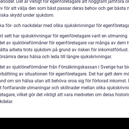
erioder. Det är viktigt för egenföretagare att noggrant jämföra o
tiv för att välja den som bäst passar deras behov och ger bästa 
ska skydd under sjukdom.
ska för- och nackdelar med olika sjukskrivningar för egenföretag
kt sett har sjukskrivningar för egenföretagare varit en utmaning.
det av sjuklöneförmåner för egenföretagare var många av dem 
sätta arbeta trots sjukdom på grund av risken för inkomstförlust.
rsämra deras hälsa och leda till längre sjukskrivningar.
det av sjuklöneförmåner från Försäkringskassan i Sverige har bi
förbättring av situationen för egenföretagare. Det har gett dem mö
hand om sin hälsa utan att behöva oroa sig för förlorad inkomst.
t fortfarande utmaningar och skillnader mellan olika sjukskrivni
tagare, vilket gör det viktigt att vara medveten om deras histori
kdelar.