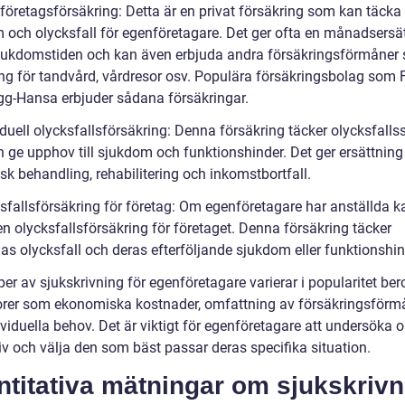
 företagsförsäkring: Detta är en privat försäkring som kan täcka
 och olycksfall för egenföretagare. Det ger ofta en månadsersä
jukdomstiden och kan även erbjuda andra försäkringsförmåner
ing för tandvård, vårdresor osv. Populära försäkringsbolag som
gg-Hansa erbjuder sådana försäkringar.
iduell olycksfallsförsäkring: Denna försäkring täcker olycksfall
 ge upphov till sjukdom och funktionshinder. Det ger ersättning
sk behandling, rehabilitering och inkomstbortfall.
ksfallsförsäkring för företag: Om egenföretagare har anställda k
n olycksfallsförsäkring för företaget. Denna försäkring täcker
as olycksfall och deras efterföljande sjukdom eller funktionshin
per av sjukskrivning för egenföretagare varierar i popularitet be
orer som ekonomiska kostnader, omfattning av försäkringsförm
viduella behov. Det är viktigt för egenföretagare att undersöka o
iv och välja den som bäst passar deras specifika situation.
titativa mätningar om sjukskrivn