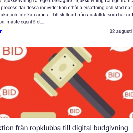
r sjukskrivning för egenföretagare? Sjukskrivning för egenföre
 process där dessa individer kan erhålla ersättning och stöd när
sjuka och inte kan arbeta. Till skillnad från anställda som har rätt 
ön, måste egenföret...
n
02 augusti
Auktion från ropklubba till digital budgivning