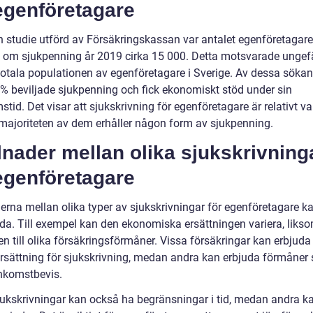
egenföretagare
en studie utförd av Försäkringskassan var antalet egenföretagar
 om sjukpenning år 2019 cirka 15 000. Detta motsvarade ungef
totala populationen av egenföretagare i Sverige. Av dessa sökan
5% beviljade sjukpenning och fick ekonomiskt stöd under sin
tid. Det visar att sjukskrivning för egenföretagare är relativt va
 majoriteten av dem erhåller någon form av sjukpenning.
lnader mellan olika sjukskrivning
egenföretagare
derna mellan olika typer av sjukskrivningar för egenföretagare k
da. Till exempel kan den ekonomiska ersättningen variera, liks
en till olika försäkringsförmåner. Vissa försäkringar kan erbjuda
rsättning för sjukskrivning, medan andra kan erbjuda förmåner
inkomstbevis.
jukskrivningar kan också ha begränsningar i tid, medan andra k