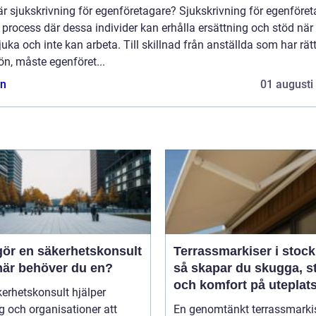
r sjukskrivning för egenföretagare? Sjukskrivning för egenföre
 process där dessa individer kan erhålla ersättning och stöd när
sjuka och inte kan arbeta. Till skillnad från anställda som har rätt 
ön, måste egenföret...
n
01 augusti
gör en säkerhetskonsult
Terrassmarkiser i stoc
när behöver du en?
så skapar du skugga, st
och komfort på uteplat
erhetskonsult hjälper
g och organisationer att
En genomtänkt terrassmarki