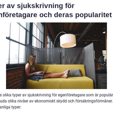
r av sjukskrivning för
företagare och deras popularitet
ns olika typer av sjukskrivning för egenföretagare som är populä
juda olika nivåer av ekonomiskt skydd och försäkringsförmåner.
nliga typer: