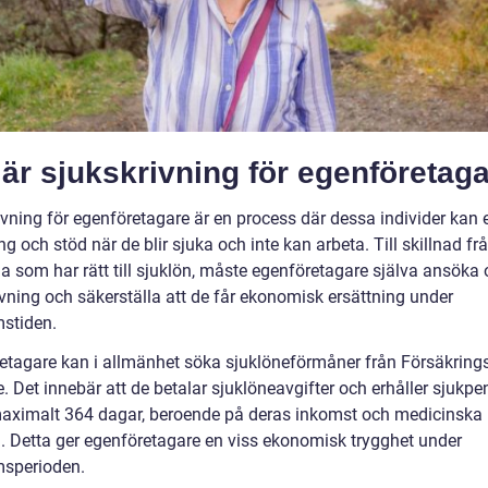
är sjukskrivning för egenföretag
ivning för egenföretagare är en process där dessa individer kan 
ng och stöd när de blir sjuka och inte kan arbeta. Till skillnad fr
da som har rätt till sjuklön, måste egenföretagare själva ansöka
ivning och säkerställa att de får ekonomisk ersättning under
stiden.
etagare kan i allmänhet söka sjuklöneförmåner från Försäkrin
e. Det innebär att de betalar sjuklöneavgifter och erhåller sjukp
aximalt 364 dagar, beroende på deras inkomst och medicinska
nd. Detta ger egenföretagare en viss ekonomisk trygghet under
sperioden.