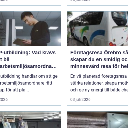
P-utbildning: Vad krävs
Företagsresa Örebro så
t bli
skapar du en smidig oc
arbetsmiljösamordnare
minnesvärd resa för he
teamet
utbildning handlar om att ge
En välplanerad företagsresa
rbetsmiljösamordnare rätt
stärka relationer, skapa moti
p för att pla...
och ge ny energi till både che
 2026
03 juli 2026