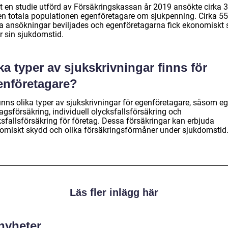
gt en studie utförd av Försäkringskassan år 2019 ansökte cirka 
en totala populationen egenföretagare om sjukpenning. Cirka 5
a ansökningar beviljades och egenföretagarna fick ekonomiskt 
r sin sjukdomstid.
ka typer av sjukskrivningar finns för
enföretagare?
finns olika typer av sjukskrivningar för egenföretagare, såsom e
agsförsäkring, individuell olycksfallsförsäkring och
ksfallsförsäkring för företag. Dessa försäkringar kan erbjuda
omiskt skydd och olika försäkringsförmåner under sjukdomstid
Läs fler inlägg här
 nyheter