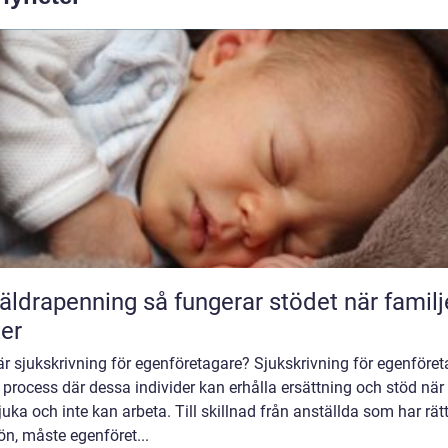
enning så fungerar stödet när familjen
er
r sjukskrivning för egenföretagare? Sjukskrivning för egenföre
 process där dessa individer kan erhålla ersättning och stöd när
sjuka och inte kan arbeta. Till skillnad från anställda som har rätt 
ön, måste egenföret...