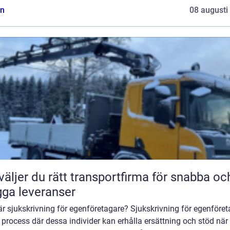
n
08 augusti
väljer du rätt transportfirma för snabba oc
gga leveranser
r sjukskrivning för egenföretagare? Sjukskrivning för egenföre
 process där dessa individer kan erhålla ersättning och stöd när