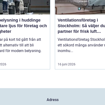
belysning i huddinge
Ventilationsföretag i
are ljus för företag och
Stockholm: Så väljer du
gheter
partner för frisk luft
inomhus
r på kort tid gått från att
Ventilationsföretag Stockho
t alternativ till att bli
ett sökord många använder 
ard för modern belysning.
inomhu...
 2026
16 juni 2026
Adress