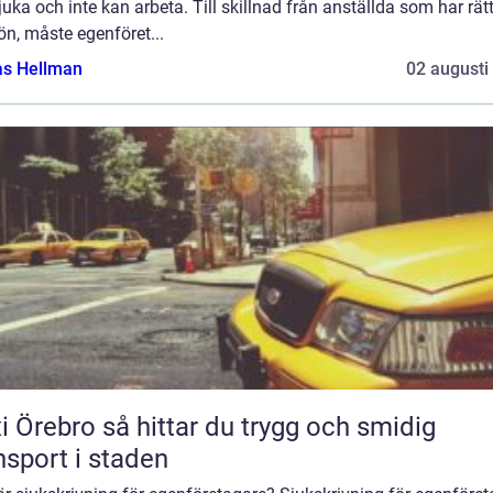
sjuka och inte kan arbeta. Till skillnad från anställda som har rätt 
ön, måste egenföret...
as Hellman
02 augusti
 så hittar du trygg och smidig
nsport i staden