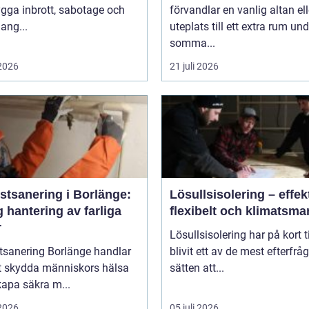
gga inbrott, sabotage och
förvandlar en vanlig altan ell
ang...
uteplats till ett extra rum und
somma...
 2026
21 juli 2026
stsanering i Borlänge:
Lösullsisolering – effekt
 hantering av farliga
flexibelt och klimatsma
r
Lösullsisolering har på kort t
tsanering Borlänge handlar
blivit ett av de mest efterfrå
t skydda människors hälsa
sätten att...
apa säkra m...
 2026
05 juli 2026