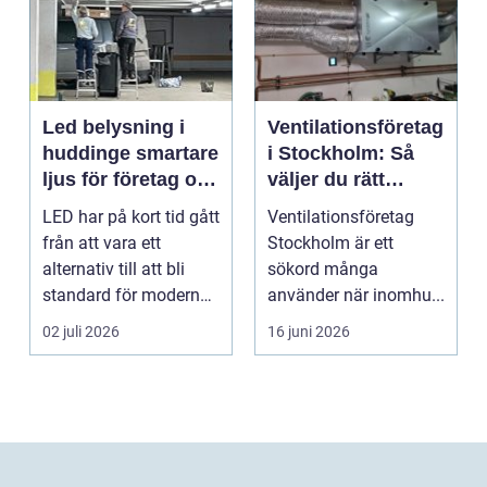
Led belysning i
Ventilationsföretag
huddinge smartare
i Stockholm: Så
ljus för företag och
väljer du rätt
fastigheter
partner för frisk
LED har på kort tid gått
Ventilationsföretag
luft inomhus
från att vara ett
Stockholm är ett
alternativ till att bli
sökord många
standard för modern
använder när inomhu...
belysning. Fö...
02 juli 2026
16 juni 2026