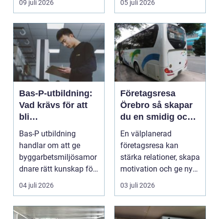
09 juli 2026
05 juli 2026
Bas-P-utbildning:
Företagsresa
Vad krävs för att
Örebro så skapar
bli
du en smidig och
byggarbetsmiljösa
minnesvärd resa
Bas-P utbildning
En välplanerad
mordnare?
för hela teamet
handlar om att ge
företagsresa kan
byggarbetsmiljösamor
stärka relationer, skapa
dnare rätt kunskap för
motivation och ge ny
att pla...
energi till både chefe...
04 juli 2026
03 juli 2026