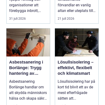
organisationer att
förvandlar en vanlig
förebygga inbrott,
altan eller uteplats till
sabotage och andra
ett extra rum under
31 juli 2026
21 juli 2026
ang...
somma...
Asbestsanering i
Lösullsisolering –
Borlänge: Trygg
effektivt, flexibelt
hantering av
och klimatsmart
farliga fibrer
Asbestsanering
Lösullsisolering har på
Borlänge handlar om
kort tid blivit ett av de
att skydda människors
mest efterfrågade
hälsa och skapa säkra
sätten att...
m...