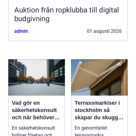
Auktion från ropklubba till digital
budgivning
admin
01 augusti 2026
Vad gör en
Terrassmarkiser i
säkerhetskonsult
stockholm så
och när behöver
skapar du skugga,
du en?
stil och komfort på
En säkerhetskonsult
En genomtänkt
uteplatsen
hjälper företag och
terrassmarkis