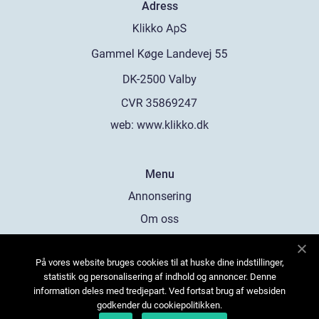
Adress
web:
www.klikko.dk
Menu
Annonsering
Om oss
Cookies
På vores website bruges cookies til at huske dine indstillinger,
Kontakta oss
statistik og personalisering af indhold og annoncer. Denne
Sitemap
information deles med tredjepart. Ved fortsat brug af websiden
godkender du cookiepolitikken.