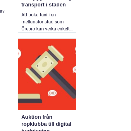
transport i staden
 av
Att boka taxi i en
mellanstor stad som
Örebro kan verka enkelt.
Samtidigt vill många
resa tryggt, komma i tid
och slippa fundera över
priset i efterhand. Därför
blir valet av bolag
viktigare än man först
tror. Den som jämför
alternativ för
02 augusti
2026
Auktion från
ropklubba till digital