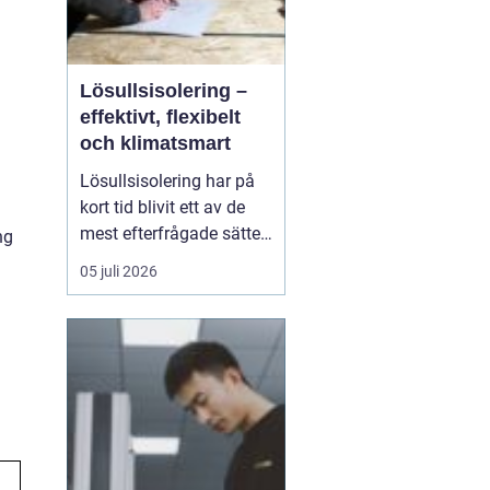
Lösullsisolering –
effektivt, flexibelt
och klimatsmart
Lösullsisolering har på
kort tid blivit ett av de
mest efterfrågade sätten
ng
att isolera vindar, tak och
05 juli 2026
svåråtkomliga
utrymmen. Metoden
bygger på att man blåser
in isolerande material
ofta cellulosa, tr&au...