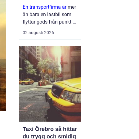
leveranser
En transportfirma är
mer
än bara en lastbil som
flyttar gods från punkt A
till punkt B. För många
02 augusti 2026
företag är den en
förlängning av den egna
verksamheten ett nav
som påverkar
kundnöjdhet, lönsamhet
och miljöpåverkan. ...
Taxi Örebro så hittar
.
du trygg och smidig