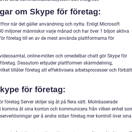
gar om Skype för företag:
fror när det gäller användning och nytta. Enligt Microsoft
0 miljoner människor varje månad och har över 1 biljon aktiva
ör företag till en av de mest använda plattformarna för
 videosamtal, online-möten och omedelbar chatt gör Skype för
ör företag. Dessutom erbjuder plattformen skärmdelning,
vilket tillåter företag att effektivisera arbetsprocesser och förbät
kype för företag:
r företag Server skiljer sig åt på flera sätt. Molnbaserade
tt komma åt sina konton och kommunicera från vilken enhet so
serverlösningar ger å andra sidan företag mer kontroll över sina