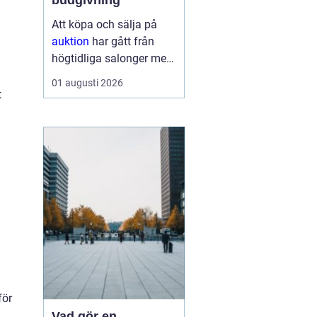
budgivning
Att köpa och sälja på
auktion
har gått från
högtidliga salonger med
ropande utropare till
01 augusti 2026
snabba klick på mobilen
t
hemma i soffan. Formen
har förändrats, men
kärnan är densamma:
mötet mellan säljare
som vill få u...
för
Vad gör en