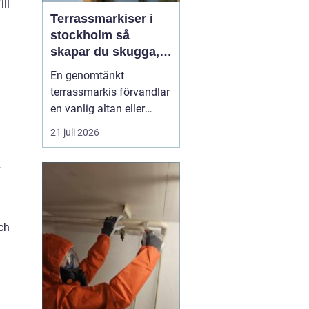
ill
Terrassmarkiser i
stockholm så
skapar du skugga,
stil och komfort på
En genomtänkt
uteplatsen
terrassmarkis förvandlar
en vanlig altan eller
uteplats till ett extra rum
21 juli 2026
under sommarhalvåret. I
en stad som Stockholm,
v
där solen kan steka hårt
ena dagen och vinden ta
i nästa, är rätt solskydd
avgörande för att
ch
uteplatsen ska använd...