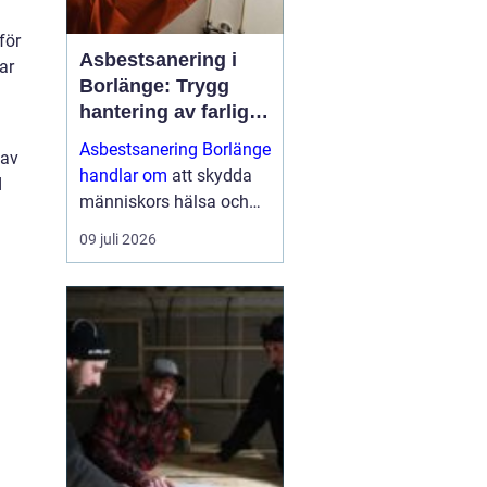
för
Asbestsanering i
ar
Borlänge: Trygg
hantering av farliga
fibrer
Asbestsanering Borlänge
 av
handlar om
att skydda
d
människors hälsa och
skapa säkra miljöer i
09 juli 2026
bostäder, skolor,
industrier och kontor.
Nä...