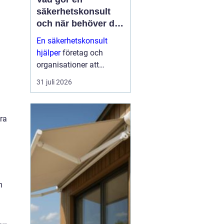
säkerhetskonsult
och när behöver du
en?
En säkerhetskonsult
hjälper
företag och
organisationer att
förebygga inbrott,
31 juli 2026
sabotage och andra
angrepp mot byggnader
och verksamheter. Fokus
tra
ligger på fysisk säkerhet:
väggar, dörrar, glas, p...
m