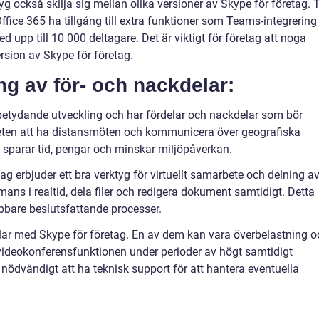
g också skilja sig mellan olika versioner av Skype för företag. T
ice 365 ha tillgång till extra funktioner som Teams-integrering
 upp till 10 000 deltagare. Det är viktigt för företag att noga
rsion av Skype för företag.
g av för- och nackdelar:
betydande utveckling och har fördelar och nackdelar som bör
heten att ha distansmöten och kommunicera över geografiska
sparar tid, pengar och minskar miljöpåverkan.
ag erbjuder ett bra verktyg för virtuellt samarbete och delning a
ns i realtid, dela filer och redigera dokument samtidigt. Detta
abbare beslutsfattande processer.
lar med Skype för företag. En av dem kan vara överbelastning o
videokonferensfunktionen under perioder av högt samtidigt
dvändigt att ha teknisk support för att hantera eventuella