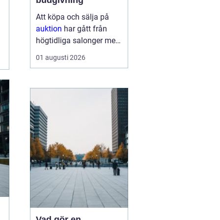
budgivning
Att köpa och sälja på
auktion
har gått från
högtidliga salonger med
ropande utropare till
01 augusti 2026
snabba klick på mobilen
hemma i soffan. Formen
har förändrats, men
kärnan är densamma:
mötet mellan säljare
som vill få u...
Vad gör en