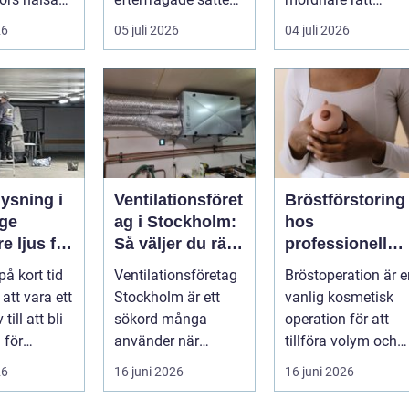
a säkra
att...
kunskap för att
26
05 juli 2026
04 juli 2026
pla...
ysning i
Ventilationsföret
Bröstförstoring
ge
ag i Stockholm:
hos
e ljus för
Så väljer du rätt
professionell
g och
partner för frisk
klinik i
på kort tid
Ventilationsföretag
Bröstoperation är e
eter
luft inomhus
Stockholm
 att vara ett
Stockholm är ett
vanlig kosmetisk
 till att bli
sökord många
operation för att
 för
använder när
tillföra volym och
elysning.
inomhu...
skapa...
26
16 juni 2026
16 juni 2026