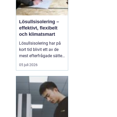
Lösullsisolering –
effektivt, flexibelt
och klimatsmart
Lösullsisolering har på
kort tid blivit ett av de
mest efterfrågade sätten
att isolera vindar, tak och
05 juli 2026
svåråtkomliga
utrymmen. Metoden
bygger på att man blåser
in isolerande material
ofta cellulosa, tr&au...