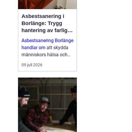
Asbestsanering i
Borlänge: Trygg
hantering av farliga
fibrer
Asbestsanering Borlänge
handlar om
att skydda
människors hälsa och
skapa säkra miljöer i
09 juli 2026
bostäder, skolor,
industrier och kontor.
Nä...