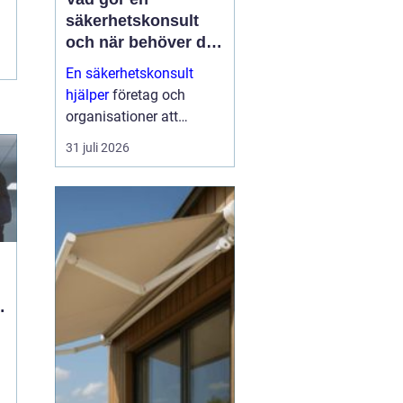
säkerhetskonsult
och när behöver du
en?
En säkerhetskonsult
hjälper
företag och
organisationer att
förebygga inbrott,
31 juli 2026
sabotage och andra
angrepp mot byggnader
och verksamheter. Fokus
ligger på fysisk säkerhet:
väggar, dörrar, glas, p...
ö