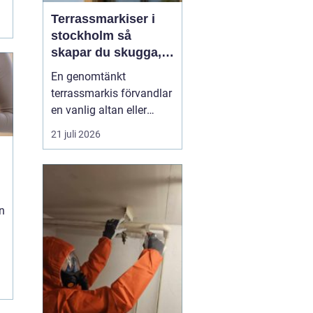
Terrassmarkiser i
stockholm så
skapar du skugga,
stil och komfort på
En genomtänkt
uteplatsen
terrassmarkis förvandlar
en vanlig altan eller
uteplats till ett extra rum
21 juli 2026
under sommarhalvåret. I
en stad som Stockholm,
där solen kan steka hårt
ena dagen och vinden ta
n
i nästa, är rätt solskydd
avgörande för att
uteplatsen ska använd...