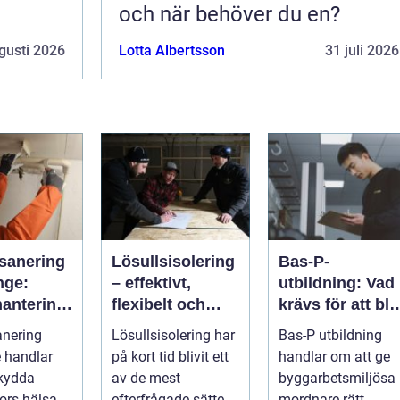
och när behöver du en?
gusti 2026
Lotta Albertsson
31 juli 2026
sanering
Lösullsisolering
Bas-P-
nge:
– effektivt,
utbildning: Vad
hantering
flexibelt och
krävs för att bli
ga fibrer
klimatsmart
byggarbetsmilj
anering
Lösullsisolering har
Bas-P utbildning
samordnare?
 handlar
på kort tid blivit ett
handlar om att ge
skydda
av de mest
byggarbetsmiljösa
ors hälsa
efterfrågade sätten
mordnare rätt