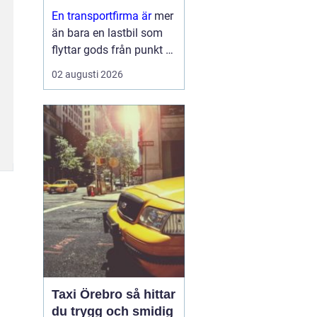
leveranser
En transportfirma är
mer
än bara en lastbil som
flyttar gods från punkt A
till punkt B. För många
02 augusti 2026
företag är den en
förlängning av den egna
verksamheten ett nav
som påverkar
kundnöjdhet, lönsamhet
och miljöpåverkan. ...
Taxi Örebro så hittar
du trygg och smidig