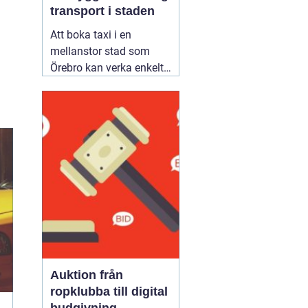
transport i staden
Att boka taxi i en
mellanstor stad som
Örebro kan verka enkelt.
Samtidigt vill många
resa tryggt, komma i tid
och slippa fundera över
priset i efterhand. Därför
blir valet av bolag
viktigare än man först
tror. Den som jämför
alternativ för
02 augusti
2026
Auktion från
ropklubba till digital