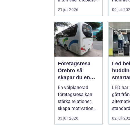
till ett extra rum
och skap
21 juli 2026
09 juli 20
under somma...
m...
Företagsresa
Led bel
Örebro så
huddin
skapar du en
smartar
smidig och
företa
En välplanerad
LED har 
minnesvärd resa
fastigh
företagsresa kan
gått från
för hela teamet
stärka relationer,
alternativ
skapa motivation
standard
och ge ny energi till
modern b
03 juli 2026
02 juli 20
både chefe...
Fö...