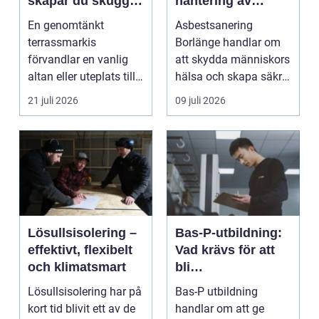
skapar du skugga,
hantering av
stil och komfort på
farliga fibrer
En genomtänkt
Asbestsanering
uteplatsen
terrassmarkis
Borlänge handlar om
förvandlar en vanlig
att skydda människors
altan eller uteplats till
hälsa och skapa säkra
ett extra rum under
m...
21 juli 2026
09 juli 2026
somma...
Lösullsisolering –
Bas-P-utbildning:
effektivt, flexibelt
Vad krävs för att
och klimatsmart
bli
byggarbetsmiljösa
Lösullsisolering har på
Bas-P utbildning
mordnare?
kort tid blivit ett av de
handlar om att ge