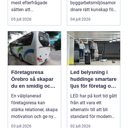
mest efterfrågade
byggarbetsmiljösamor
sätten att...
dnare rätt kunskap för
att pla...
05 juli 2026
04 juli 2026
Företagsresa
Led belysning i
Örebro så skapar
huddinge smartare
du en smidig och
ljus för företag och
minnesvärd resa
fastigheter
En välplanerad
LED har på kort tid gått
för hela teamet
företagsresa kan
från att vara ett
stärka relationer, skapa
alternativ till att bli
motivation och ge ny
standard för modern
energi till både chefe...
belysning. Fö...
03 juli 2026
02 juli 2026