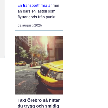
leveranser
En transportfirma är
mer
än bara en lastbil som
flyttar gods från punkt A
till punkt B. För många
02 augusti 2026
företag är den en
förlängning av den egna
verksamheten ett nav
som påverkar
kundnöjdhet, lönsamhet
och miljöpåverkan. ...
Taxi Örebro så hittar
du trygg och smidig