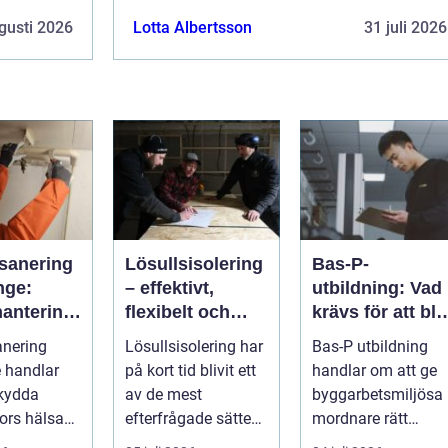
gusti 2026
Lotta Albertsson
31 juli 2026
sanering
Lösullsisolering
Bas-P-
nge:
– effektivt,
utbildning: Vad
hantering
flexibelt och
krävs för att bli
ga fibrer
klimatsmart
byggarbetsmilj
anering
Lösullsisolering har
Bas-P utbildning
samordnare?
 handlar
på kort tid blivit ett
handlar om att ge
skydda
av de mest
byggarbetsmiljösa
ors hälsa
efterfrågade sätten
mordnare rätt
a säkra
att...
kunskap för att