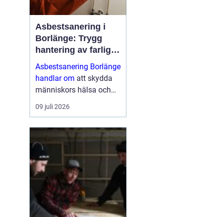
Asbestsanering i
Borlänge: Trygg
hantering av farliga
fibrer
Asbestsanering Borlänge
handlar om
att skydda
människors hälsa och
skapa säkra miljöer i
09 juli 2026
bostäder, skolor,
industrier och kontor.
Nä...