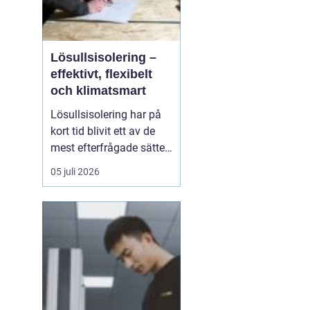
Lösullsisolering –
effektivt, flexibelt
och klimatsmart
Lösullsisolering har på
kort tid blivit ett av de
mest efterfrågade sätten
att isolera vindar, tak och
05 juli 2026
svåråtkomliga
utrymmen. Metoden
bygger på att man blåser
in isolerande material
ofta cellulosa, tr&au...