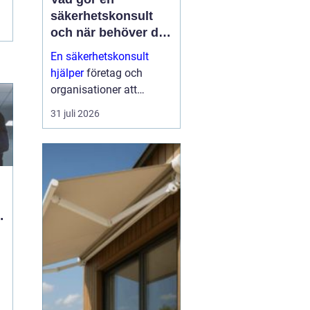
säkerhetskonsult
och när behöver du
en?
En säkerhetskonsult
hjälper
företag och
organisationer att
förebygga inbrott,
31 juli 2026
sabotage och andra
angrepp mot byggnader
och verksamheter. Fokus
ligger på fysisk säkerhet:
väggar, dörrar, glas, p...
ö