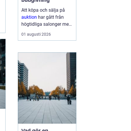
budgivning
Att köpa och sälja på
auktion
har gått från
högtidliga salonger med
ropande utropare till
01 augusti 2026
snabba klick på mobilen
hemma i soffan. Formen
har förändrats, men
kärnan är densamma:
mötet mellan säljare
som vill få u...
Vad gör en