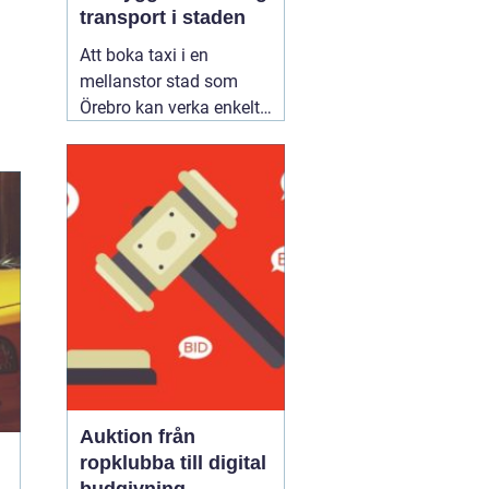
transport i staden
Att boka taxi i en
mellanstor stad som
Örebro kan verka enkelt.
Samtidigt vill många
resa tryggt, komma i tid
och slippa fundera över
priset i efterhand. Därför
blir valet av bolag
viktigare än man först
tror. Den som jämför
alternativ för
02 augusti
2026
Auktion från
ropklubba till digital