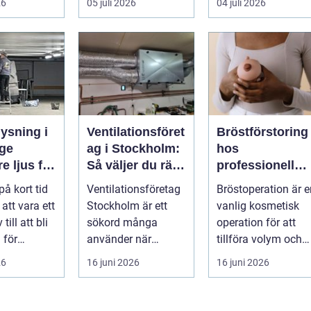
26
05 juli 2026
04 juli 2026
pla...
ysning i
Ventilationsföret
Bröstförstoring
ge
ag i Stockholm:
hos
e ljus för
Så väljer du rätt
professionell
g och
partner för frisk
klinik i
på kort tid
Ventilationsföretag
Bröstoperation är e
eter
luft inomhus
Stockholm
 att vara ett
Stockholm är ett
vanlig kosmetisk
 till att bli
sökord många
operation för att
 för
använder när
tillföra volym och
elysning.
inomhu...
skapa...
26
16 juni 2026
16 juni 2026