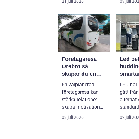
21 juli 2026
09 juli 20
under somma...
m...
Företagsresa
Led bel
Örebro så
huddin
skapar du en
smartar
smidig och
företa
En välplanerad
LED har 
minnesvärd resa
fastigh
företagsresa kan
gått från
för hela teamet
stärka relationer,
alternativ
skapa motivation
standard
och ge ny energi till
modern b
03 juli 2026
02 juli 20
både chefe...
Fö...