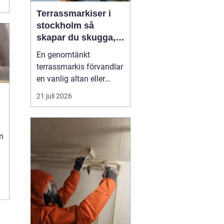
Terrassmarkiser i
stockholm så
skapar du skugga,
stil och komfort på
En genomtänkt
uteplatsen
terrassmarkis förvandlar
en vanlig altan eller
uteplats till ett extra rum
21 juli 2026
under sommarhalvåret. I
en stad som Stockholm,
där solen kan steka hårt
n
ena dagen och vinden ta
i nästa, är rätt solskydd
avgörande för att
uteplatsen ska använd...