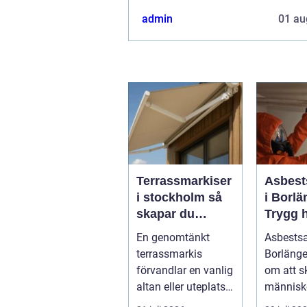
admin
01 au
Terrassmarkiser
Asbest
i stockholm så
i Borlä
skapar du
Trygg 
skugga, stil och
av farli
En genomtänkt
Asbests
komfort på
terrassmarkis
Borlänge
uteplatsen
förvandlar en vanlig
om att 
altan eller uteplats
människ
till ett extra rum
och skap