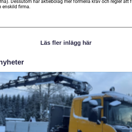
rna). Dessutom har aktiebolag mer formella krav och regler att f
 enskild firma.
Läs fler inlägg här
 nyheter