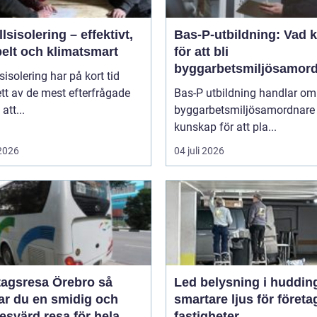
lsisolering – effektivt,
Bas-P-utbildning: Vad 
belt och klimatsmart
för att bli
byggarbetsmiljösamor
sisolering har på kort tid
?
 ett av de mest efterfrågade
Bas-P utbildning handlar om 
att...
byggarbetsmiljösamordnare 
kunskap för att pla...
 2026
04 juli 2026
agsresa Örebro så
Led belysning i huddin
ar du en smidig och
smartare ljus för företa
esvärd resa för hela
fastigheter