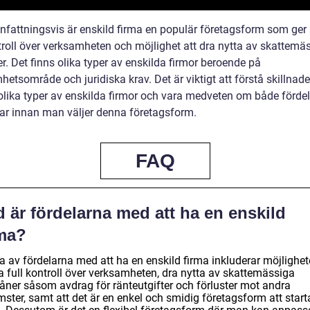
attningsvis är enskild firma en populär företagsform som ger
ntroll över verksamheten och möjlighet att dra nytta av skattemä
. Det finns olika typer av enskilda firmor beroende på
etsområde och juridiska krav. Det är viktigt att förstå skillnad
olika typer av enskilda firmor och vara medveten om både förde
ar innan man väljer denna företagsform.
FAQ
 är fördelarna med att ha en enskild
rma?
a av fördelarna med att ha en enskild firma inkluderar möjlighe
a full kontroll över verksamheten, dra nytta av skattemässiga
åner såsom avdrag för ränteutgifter och förluster mot andra
ster, samt att det är en enkel och smidig företagsform att start