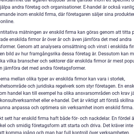
hjälpa andra företag och organisationer. E-handel är också vanli
mande inom enskild firma, där företagaren säljer sina produkter 
 online.
ntitativa mätningen av enskild firma kan göras genom att titta 
erade enskilda firmor år över år och även jämföra det med andra
sformer. Genom att analysera omsättning och vinst i enskilda fi
en bild av hur framgångsrika dessa företag är. Dessutom kan 
ka vilka branscher och sektorer där enskilda firmor är mest pop
n jämföra det med andra företagsformer.
erna mellan olika typer av enskilda firmor kan vara i storlek,
hetsområde och juridiska regelverk som styr företagen. En ensk
nom handel kan till exempel ha olika ansvarsområden och krav j
onsultverksamhet eller e-handel. Det är viktigt att förstå skilln
 kunna anpassa och optimera sin verksamhet inom enskild firma.
kt sett har enskild firma haft både för- och nackdelar. En fördel ä
kel och smidig företagsform att starta och driva. Det kräver int
 att komma igång och man har full kontroll över verksamheten.