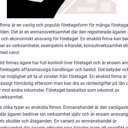
 firma är en vanlig och populär företagsform för många företaga
rlden. Det är en enmansverksamhet där den registrerade ägaren 
t och ekonomiskt ansvarig för företaget. En enskild firma kan be
yper av verksamheter, exempelvis e-handel, konsultverksamhet ell
med varor.
ld firmas ägare har full kontroll över företaget och är ensam an
a företagets affärsmässiga handlingar och beslut. Det betyder oc
ar möjlighet att ta ut vinsten från företaget. En enskild firma är
ässigt förmånlig eftersom man kan dra av ränteutgifter på lån 
er mot andra inkomster. Företaget beskattas som inkomst av
verksamhet.
ns olika typer av enskilda firmor. Enmanshandel är den vanligast
där ägaren bedriver sin verksamhet själv och är ensam ansvarig
ets skulder och åtaganden. En variant av enmanshandel är
verksamhet där ägaren erbjuder sina tjänster inom ett specifikt