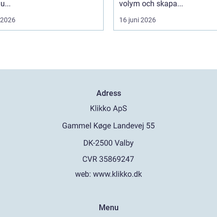
...
volym och skapa...
i 2026
16 juni 2026
Adress
web:
www.klikko.dk
Menu