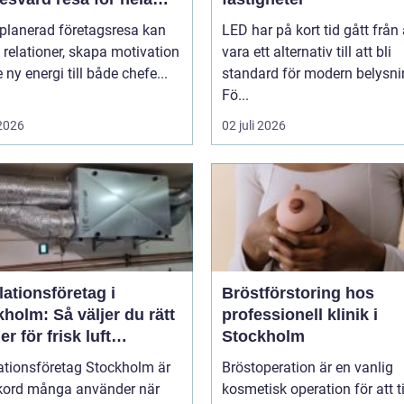
et
lplanerad företagsresa kan
LED har på kort tid gått från 
 relationer, skapa motivation
vara ett alternativ till att bli
 ny energi till både chefe...
standard för modern belysni
Fö...
 2026
02 juli 2026
lationsföretag i
Bröstförstoring hos
holm: Så väljer du rätt
professionell klinik i
er för frisk luft
Stockholm
hus
ationsföretag Stockholm är
Bröstoperation är en vanlig
ökord många använder när
kosmetisk operation för att ti