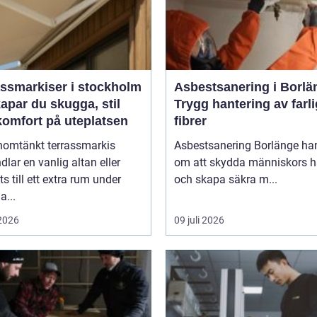
assmarkiser i stockholm
Asbestsanering i Borlä
apar du skugga, stil
Trygg hantering av farl
komfort på uteplatsen
fibrer
nomtänkt terrassmarkis
Asbestsanering Borlänge ha
dlar en vanlig altan eller
om att skydda människors h
ts till ett extra rum under
och skapa säkra m...
...
 2026
09 juli 2026