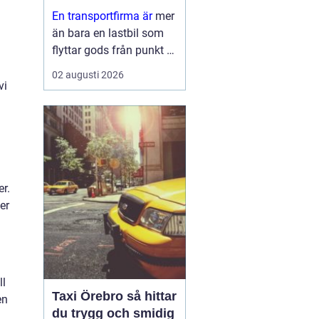
leveranser
En transportfirma är
mer
än bara en lastbil som
flyttar gods från punkt A
till punkt B. För många
02 augusti 2026
företag är den en
vi
förlängning av den egna
verksamheten ett nav
som påverkar
kundnöjdhet, lönsamhet
och miljöpåverkan. ...
er.
er
ll
Taxi Örebro så hittar
en
du trygg och smidig