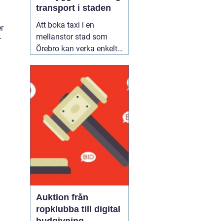
transport i staden
Att boka taxi i en
r
mellanstor stad som
r
Örebro kan verka enkelt.
Samtidigt vill många
resa tryggt, komma i tid
och slippa fundera över
priset i efterhand. Därför
blir valet av bolag
viktigare än man först
tror. Den som jämför
alternativ för
02 augusti
2026
Auktion från
ropklubba till digital