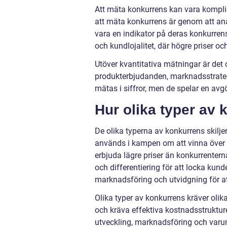
Att mäta konkurrens kan vara komplice
att mäta konkurrens är genom att a
vara en indikator på deras konkurrens
och kundlojalitet, där högre priser oc
Utöver kvantitativa mätningar är det 
produkterbjudanden, marknadsstrateg
mätas i siffror, men de spelar en avgö
Hur olika typer av k
De olika typerna av konkurrens skilje
används i kampen om att vinna över k
erbjuda lägre priser än konkurrentern
och differentiering för att locka k
marknadsföring och utvidgning för at
Olika typer av konkurrens kräver olik
och kräva effektiva kostnadsstruktu
utveckling, marknadsföring och va