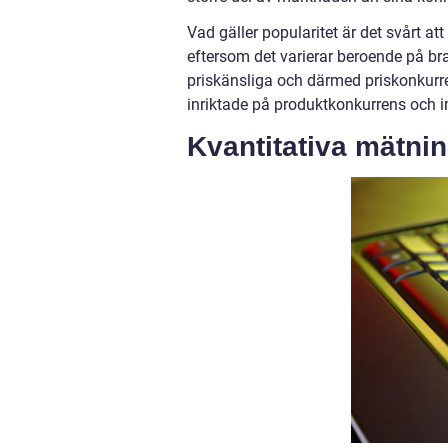
Vad gäller popularitet är det svårt a
eftersom det varierar beroende på b
priskänsliga och därmed priskonkurr
inriktade på produktkonkurrens och i
Kvantitativa mätni