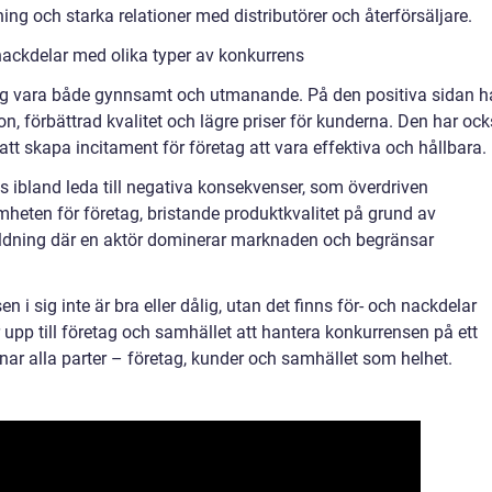
ng och starka relationer med distributörer och återförsäljare.
nackdelar med olika typer av konkurrens
 sig vara både gynnsamt och utmanande. På den positiva sidan h
ion, förbättrad kvalitet och lägre priser för kunderna. Den har oc
tt skapa incitament för företag att vara effektiva och hållbara.
 ibland leda till negativa konsekvenser, som överdriven
eten för företag, bristande produktkvalitet på grund av
dning där en aktör dominerar marknaden och begränsar
en i sig inte är bra eller dålig, utan det finns för- och nackdelar
 upp till företag och samhället att hantera konkurrensen på ett
nnar alla parter – företag, kunder och samhället som helhet.