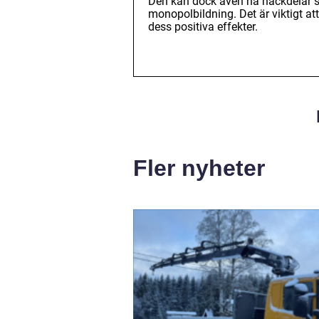
Den kan dock även ha nackdelar s
monopolbildning. Det är viktigt at
dess positiva effekter.
Fler nyheter