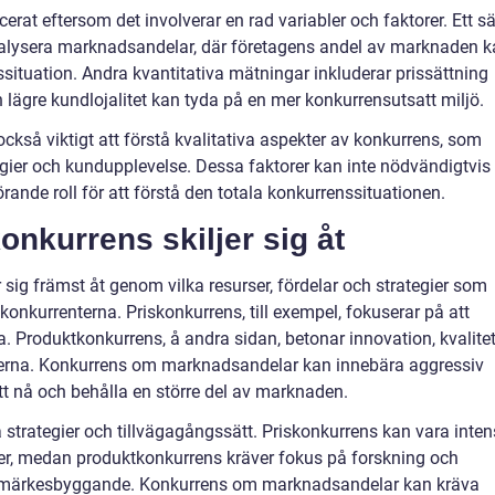
rat eftersom det involverar en rad variabler och faktorer. Ett sä
nalysera marknadsandelar, där företagens andel av marknaden 
situation. Andra kvantitativa mätningar inkluderar prissättning
h lägre kundlojalitet kan tyda på en mer konkurrensutsatt miljö.
också viktigt att förstå kvalitativa aspekter av konkurrens, som
ier och kundupplevelse. Dessa faktorer kan inte nödvändigtvis
rande roll för att förstå den totala konkurrenssituationen.
onkurrens skiljer sig åt
r sig främst åt genom vilka resurser, fördelar och strategier som
onkurrenterna. Priskonkurrens, till exempel, fokuserar på att
a. Produktkonkurrens, å andra sidan, betonar innovation, kvalite
underna. Konkurrens om marknadsandelar kan innebära aggressiv
t nå och behålla en större del av marknaden.
a strategier och tillvägagångssätt. Priskonkurrens kan vara inten
rer, medan produktkonkurrens kräver fokus på forskning och
rumärkesbyggande. Konkurrens om marknadsandelar kan kräva