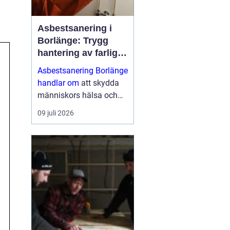
Asbestsanering i
Borlänge: Trygg
hantering av farliga
fibrer
Asbestsanering Borlänge
handlar om
att skydda
människors hälsa och
skapa säkra miljöer i
09 juli 2026
bostäder, skolor,
industrier och kontor.
Nä...