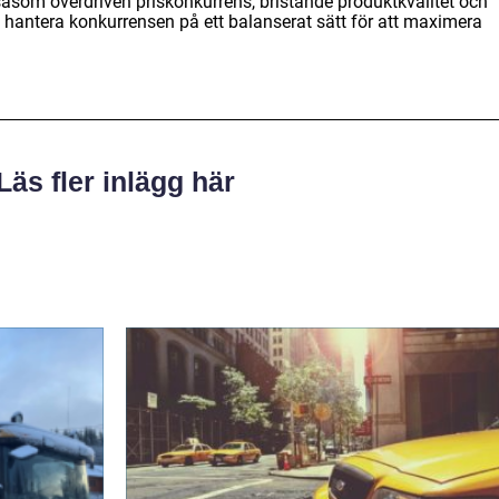
åsom överdriven priskonkurrens, bristande produktkvalitet och
t hantera konkurrensen på ett balanserat sätt för att maximera
Läs fler inlägg här