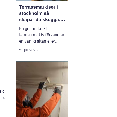
Terrassmarkiser i
stockholm så
skapar du skugga,
stil och komfort på
En genomtänkt
uteplatsen
terrassmarkis förvandlar
en vanlig altan eller
uteplats till ett extra rum
21 juli 2026
under sommarhalvåret. I
en stad som Stockholm,
där solen kan steka hårt
ena dagen och vinden ta
i nästa, är rätt solskydd
avgörande för att
uteplatsen ska använd...
sig
ens