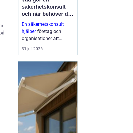
säkerhetskonsult
och när behöver du
en?
En säkerhetskonsult
ar
hjälper
företag och
kså
organisationer att
förebygga inbrott,
31 juli 2026
sabotage och andra
angrepp mot byggnader
och verksamheter. Fokus
ligger på fysisk säkerhet:
väggar, dörrar, glas, p...