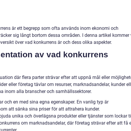
urrens är ett begrepp som ofta används inom ekonomi och
räcker sig långt bortom dessa områden. I denna artikel kommer 
versikt över vad konkurrens är och dess olika aspekter.
entation av vad konkurrens
tion där flera parter strävar efter att uppnå mål eller möjlighet
der eller företag tävlar om resurser, marknadsandelar, kunder ell
a inom alla branscher och samhällssektorer.
var och en med sina egna egenskaper. En vanlig typ är
om att sänka sina priser för att attrahera kunder.
uda unika och överlägsna produkter eller tjänster som lockar ti
onkurrens om marknadsandelar, där företag strävar efter att få 
urrenter.