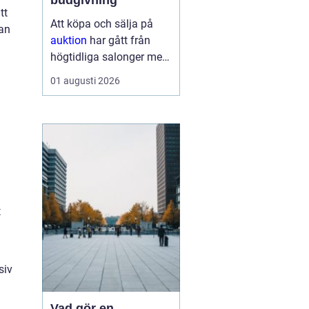
budgivning
tt
Att köpa och sälja på
kan
auktion
har gått från
högtidliga salonger med
ropande utropare till
01 augusti 2026
snabba klick på mobilen
hemma i soffan. Formen
har förändrats, men
kärnan är densamma:
mötet mellan säljare
som vill få u...
t
siv
Vad gör en