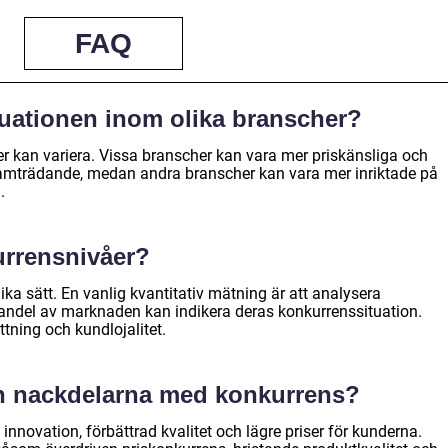
FAQ
tuationen inom olika branscher?
 kan variera. Vissa branscher kan vara mer priskänsliga och
ramträdande, medan andra branscher kan vara mer inriktade på
.
rrensnivåer?
a sätt. En vanlig kvantitativ mätning är att analysera
andel av marknaden kan indikera deras konkurrenssituation.
tning och kundlojalitet.
ch nackdelarna med konkurrens?
nnovation, förbättrad kvalitet och lägre priser för kunderna.