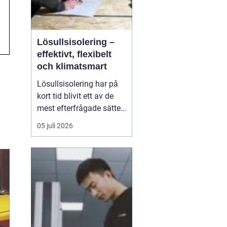
Lösullsisolering –
effektivt, flexibelt
och klimatsmart
Lösullsisolering har på
kort tid blivit ett av de
mest efterfrågade sätten
att isolera vindar, tak och
05 juli 2026
svåråtkomliga
utrymmen. Metoden
bygger på att man blåser
in isolerande material
ofta cellulosa, tr&au...